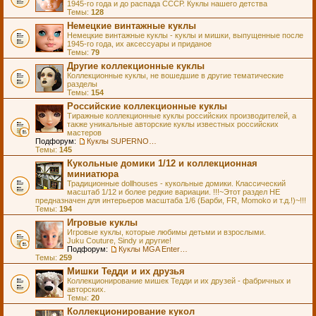
1945-го года и до распада СССР. Куклы нашего детства
Темы:
128
Немецкие винтажные куклы
Немецкие винтажные куклы - куклы и мишки, выпущенные после
1945-го года, их аксессуары и приданое
Темы:
79
Другие коллекционные куклы
Коллекционные куклы, не вошедшие в другие тематические
разделы
Темы:
154
Российские коллекционные куклы
Тиражные коллекционные куклы российских производителей, а
также уникальные авторские куклы известных российских
мастеров
Подфорум:
Куклы SUPERNOVA DOLLS (exMOOQLA)
Темы:
145
Кукольные домики 1/12 и коллекционная
миниатюра
Традиционные dollhouses - кукольные домики. Классический
масштаб 1/12 и более редкие вариации. !!!~Этот раздел НЕ
предназначен для интерьеров масштаба 1/6 (Барби, FR, Momoko и т.д.!)~!!!
Темы:
194
Игровые куклы
Игровые куклы, которые любимы детьми и взрослыми.
Juku Couture, Sindy и другие!
Подфорум:
Куклы MGA Entertainment
Темы:
259
Мишки Тедди и их друзья
Коллекционирование мишек Тедди и их друзей - фабричных и
авторских.
Темы:
20
Коллекционирование кукол