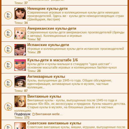
Темы:
37
Немецкие куклы-дети
Современные игровые и коллекционные куклы-дети немецких
производителей. Здесь же - куклы-дети немецкоговорящих стран
(Швейцария, Австрия)
Темы:
34
Американские куклы-дети
Современные куклы-дети американских производителей (бренды
и авторы). Коллекционные и игровые
Темы:
52
Испанские куклы-дети
Игровые и коллекционные куклы-дети испанских производителей
Темы:
28
Куклы-дети в масштабе 1/6
Куклы-дети и куклы-малыши в стандарте "одна шестая" -
основном масштабе игровых и коллекционных fashion-кукол
Темы:
28
Антикварные куклы
Куклы, выпущенные до 1945-го года. Общее обсуждение,
идентификация, антикварные куклы в музеях, частные
коллекции...
Темы:
87
Винтажные куклы
Винтажные куклы - куклы, выпущенные после 1945-го года и
мишки 40х-80х, их аксессуары и приданое. Куклы нашего детства.
Старые куклы в музеях, на блошиных рынках и в частных
коллекциях.
Подфорум:
Винтажная мебель и аксессуары для кукол
Темы:
173
Советские винтажные куклы
Советские винтажные куклы, мишки, игрушки, выпущенные после