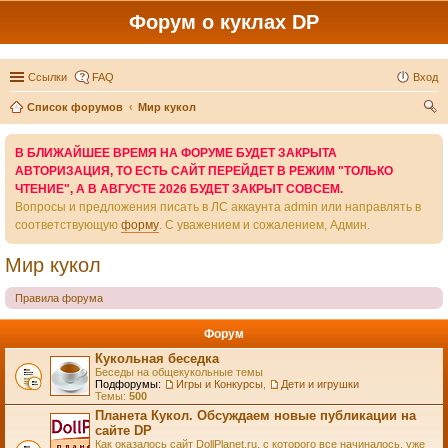
Форум о куклах DP
Ссылки
FAQ
Вход
Список форумов
Мир кукол
ои
В БЛИЖАЙШЕЕ ВРЕМЯ НА ФОРУМЕ БУДЕТ ЗАКРЫТА
ск
АВТОРИЗАЦИЯ, ТО ЕСТЬ САЙТ ПЕРЕЙДЕТ В РЕЖИМ "ТОЛЬКО
ЧТЕНИЕ", А В АВГУСТЕ 2026 БУДЕТ ЗАКРЫТ СОВСЕМ.
Вопросы и предложения писать в ЛС аккаунта admin или направлять в
соответствующую
форму
. С уважением и сожалением, Админ.
Мир кукол
Правила форума
Форум
Кукольная беседка
Беседы на общекукольные темы
Подфорумы:
Игры и Конкурсы
,
Дети и игрушки
Темы:
500
Планета Кукол. Обсуждаем новые публикации на
сайте DP
Как оказалось сайт DollPlanet.ru, с которого все начиналось, уже