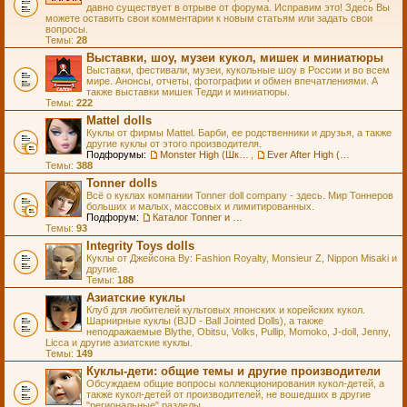
давно существует в отрыве от форума. Исправим это! Здесь Вы
можете оставить свои комментарии к новым статьям или задать свои
вопросы.
Темы:
28
Выставки, шоу, музеи кукол, мишек и миниатюры
Выставки, фестивали, музеи, кукольные шоу в России и во всем
мире. Анонсы, отчеты, фотографии и обмен впечатлениями. А
также выставки мишек Тедди и миниатюры.
Темы:
222
Mattel dolls
Куклы от фирмы Mattel. Барби, ее родственники и друзья, а также
другие куклы от этого производителя.
Подфорумы:
Monster High (Школа Монстров)
,
Ever After High (Школа Долго и Счастливо)
Темы:
388
Tonner dolls
Всё о куклах компании Tonner doll company - здесь. Мир Тоннеров
больших и малых, массовых и лимитированных.
Подфорум:
Каталог Tonner и Wilde Imagination
Темы:
93
Integrity Toys dolls
Куклы от Джейсона Ву: Fashion Royalty, Monsieur Z, Nippon Misaki и
другие.
Темы:
188
Азиатские куклы
Клуб для любителей культовых японских и корейских кукол.
Шарнирные куклы (BJD - Ball Jointed Dolls), а также
неподражаемые Blythe, Obitsu, Volks, Pullip, Momoko, J-doll, Jenny,
Licca и другие азиатские куклы.
Темы:
149
Куклы-дети: общие темы и другие производители
Обсуждаем общие вопросы коллекционирования кукол-детей, а
также кукол-детей от производителей, не вошедших в другие
"региональные" разделы.