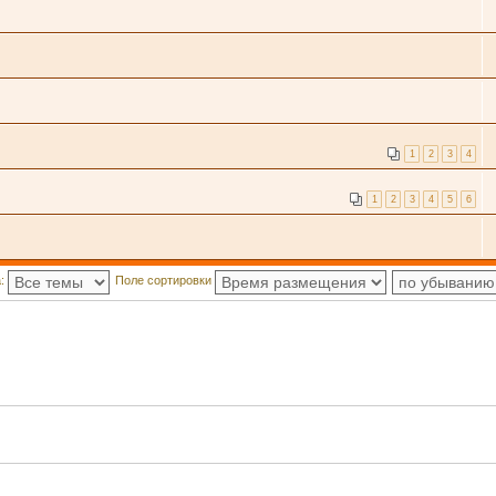
1
2
3
4
1
2
3
4
5
6
а:
Поле сортировки