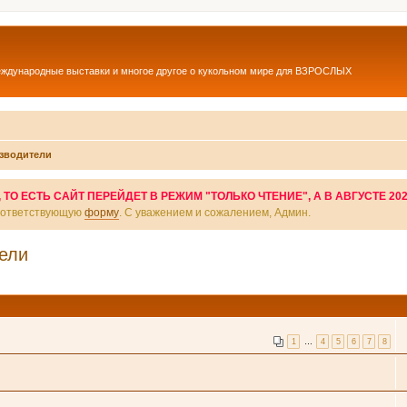
еждународные выставки и многое другое о кукольном мире для ВЗРОСЛЫХ
изводители
О ЕСТЬ САЙТ ПЕРЕЙДЕТ В РЕЖИМ "ТОЛЬКО ЧТЕНИЕ", А В АВГУСТЕ 20
соответствующую
форму
. С уважением и сожалением, Админ.
тели
1
…
4
5
6
7
8