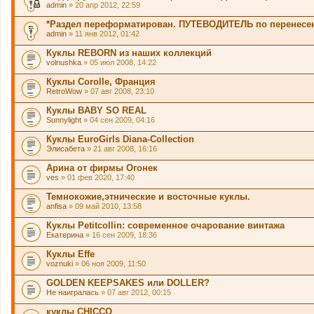
admin
» 20 апр 2012, 22:59
*Раздел переформатирован. ПУТЕВОДИТЕЛЬ по перенес
admin
» 11 янв 2012, 01:42
Куклы REBORN из наших коллекций
volnushka
» 05 июл 2008, 14:22
Куклы Corolle, Франция
RetroWow
» 07 авг 2008, 23:10
Куклы BABY SO REAL
Sunnylight
» 04 сен 2009, 04:16
Куклы EuroGirls Diana-Collection
Элисабета
» 21 авг 2008, 16:16
Арина от фирмы Огонек
ves
» 01 фев 2020, 17:40
Темнокожие,этнические и восточные куклы.
anfisa
» 09 май 2010, 13:58
Куклы Petitcollin: современное очарование винтажа
Екатерина
» 16 сен 2009, 18:36
Куклы Effe
voznuki
» 06 ноя 2009, 11:50
GOLDEN KEEPSAKES или DOLLER?
Не наигралась
» 07 авг 2012, 00:15
куклы CHICCO