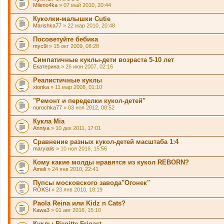
Mileno4ka
» 07 май 2010, 20:44
Куколки-малышки Cutie
Marishka77
» 22 мар 2010, 20:48
Посоветуйте бебика
myc9i
» 15 окт 2009, 08:28
Симпатичные куклы-дети возраста 5-10 лет
Екатерина
» 26 июн 2007, 02:16
Реалистичные куклы
xionka
» 11 мар 2008, 01:10
"Ремонт и переделки кукол-детей"
nurochka77
» 03 ноя 2012, 08:52
Кукла Mia
Anniya
» 10 дек 2011, 17:01
Сравнение разных кукол-детей масштаба 1:4
maryialis
» 10 ноя 2016, 15:56
Кому какие молды нравятся из кукол REBORN?
Ameli
» 24 янв 2010, 22:41
Пупсы московского завода"Огонек"
ROKSI
» 23 янв 2010, 18:19
Paola Reina или Kidz n Cats?
Kawa3
» 01 авг 2016, 15:10
Куклы Birgitte Frigast