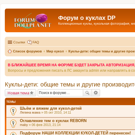
Форум о куклах DP
Коллекционные куклы, кукольная фотография, м
Ссылки
FAQ
Список форумов
Мир кукол
Куклы-дети: общие темы и другие про
В БЛИЖАЙШЕЕ ВРЕМЯ НА ФОРУМЕ БУДЕТ ЗАКРЫТА АВТОРИЗАЦИЯ, Т
Вопросы и предложения писать в ЛС аккаунта admin или направлять в 
Куклы-дети: общие темы и другие производи
Новая тема
ТЕМЫ
Шьём и вяжем для кукол-детей
Лялина мама
» 05 окт 2010, 14:11
Оглавление тем о куклах REBORN
maby
» 06 фев 2013, 21:14
Подфорум НАШИ КОЛЛЕКЦИИ КУКОЛ-ДЕТЕЙ перенесен!