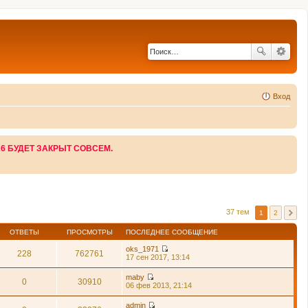
Вход
26 БУДЕТ ЗАКРЫТ СОВСЕМ.
37 тем
1
2
ОТВЕТЫ
ПРОСМОТРЫ
ПОСЛЕДНЕЕ СООБЩЕНИЕ
oks_1971
228
762761
П
17 сен 2017, 13:14
е
р
maby
е
0
30910
П
06 фев 2013, 21:14
й
е
т
р
admin
и