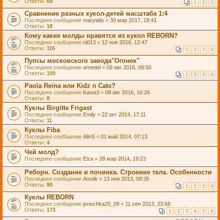
Ответы:
69
1
2
3
Сравнение разных кукол-детей масштаба 1:4
Последнее сообщение
maryialis
«
30 мар 2017, 18:41
Ответы:
18
Кому какие молды нравятся из кукол REBORN?
Последнее сообщение
ni013
«
12 ноя 2016, 12:47
Ответы:
116
1
2
3
4
Пупсы московского завода"Огонек"
Последнее сообщение
arnedel
«
09 авг 2016, 09:56
Ответы:
100
1
2
3
4
Paola Reina или Kidz n Cats?
Последнее сообщение
Kawa3
«
08 авг 2016, 16:26
Ответы:
8
Куклы Birgitte Frigast
Последнее сообщение
Emily
«
22 окт 2014, 17:11
Ответы:
11
Куклы Fiba
Последнее сообщение
AlinS
«
01 май 2014, 07:13
Ответы:
4
Чей молд?
Последнее сообщение
Elza
«
28 мар 2014, 19:23
Реборн. Создание и починка. Строение тела. Особенности
Последнее сообщение
Anutik
«
13 ноя 2013, 09:35
Ответы:
90
1
2
3
4
Куклы REBORN
Последнее сообщение
jenechka20_08
«
11 сен 2013, 23:58
Ответы:
173
1
2
3
4
5
6