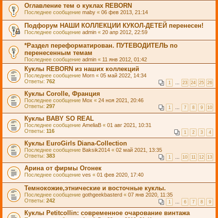
Оглавление тем о куклах REBORN
Последнее сообщение
maby
«
06 фев 2013, 21:14
Подфорум НАШИ КОЛЛЕКЦИИ КУКОЛ-ДЕТЕЙ перенесен!
Последнее сообщение
admin
«
20 апр 2012, 22:59
*Раздел переформатирован. ПУТЕВОДИТЕЛЬ по
перенесенным темам
Последнее сообщение
admin
«
11 янв 2012, 01:42
Куклы REBORN из наших коллекций
Последнее сообщение
Morn
«
05 май 2022, 14:34
Ответы:
762
1
…
23
24
25
26
Куклы Corolle, Франция
Последнее сообщение
Mox
«
24 ноя 2021, 20:46
Ответы:
297
1
…
7
8
9
10
Куклы BABY SO REAL
Последнее сообщение
AmeliaB
«
01 авг 2021, 10:31
Ответы:
116
1
2
3
4
Куклы EuroGirls Diana-Collection
Последнее сообщение
Baksik2014
«
02 май 2021, 13:35
Ответы:
383
1
…
10
11
12
13
Арина от фирмы Огонек
Последнее сообщение
ves
«
01 фев 2020, 17:40
Темнокожие,этнические и восточные куклы.
Последнее сообщение
gothgeekbasterd
«
07 янв 2020, 11:35
Ответы:
242
1
…
6
7
8
9
Куклы Petitcollin: современное очарование винтажа