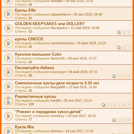
Последнее сообщение
AmeliaB
«
09 ноя 2019, 21:41
Ответы:
28
Куклы Effe
Последнее сообщение
olgaanufrieva
«
25 июн 2019, 18:48
Ответы:
25
GOLDEN KEEPSAKES или DOLLER?
Последнее сообщение
Nezabydca
«
01 май 2019, 19:48
Ответы:
52
1
2
куклы CHICCO
Последнее сообщение
marishinamama
«
05 фев 2019, 13:16
Ответы:
40
1
2
Куколки-малышки Cutie
Последнее сообщение
Ilannov55
«
08 июл 2018, 17:27
Ответы:
16
Посоветуйте бебика
Последнее сообщение
Lescargot
«
06 май 2018, 07:15
Ответы:
86
1
2
3
Симпатичные куклы-дети возраста 5-10 лет
Последнее сообщение
Margo988
«
23 апр 2018, 15:44
Ответы:
25
Реалистичные куклы
Последнее сообщение
Irina85
«
25 ноя 2017, 19:14
Ответы:
138
1
2
3
4
5
"Ремонт и переделки кукол-детей"
Последнее сообщение
mcentury
«
03 ноя 2017, 16:15
Ответы:
77
1
2
3
Кукла Mia
Последнее сообщение
ekivoka
«
13 сен 2017, 17:42