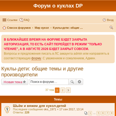
Форум о куклах DP
Ссылки
FAQ
Вход
Список форумов
Мир кукол
Куклы-дети: общие темы и другие производители
ои
В БЛИЖАЙШЕЕ ВРЕМЯ НА ФОРУМЕ БУДЕТ ЗАКРЫТА
ск
АВТОРИЗАЦИЯ, ТО ЕСТЬ САЙТ ПЕРЕЙДЕТ В РЕЖИМ "ТОЛЬКО
ЧТЕНИЕ", А В АВГУСТЕ 2026 БУДЕТ ЗАКРЫТ СОВСЕМ.
Вопросы и предложения писать в ЛС аккаунта admin или направлять в
соответствующую
форму
. С уважением и сожалением, Админ.
Куклы-дети: общие темы и другие
производители
Новая тема
37 тем
1
2
Темы
Шьём и вяжем для кукол-детей
Последнее сообщение
oks_1971
«
17 сен 2017, 13:14
Ответы:
228
1
…
5
6
7
8