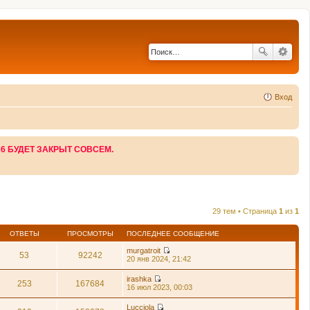
Вход
26 БУДЕТ ЗАКРЫТ СОВСЕМ.
29 тем • Страница
1
из
1
ОТВЕТЫ
ПРОСМОТРЫ
ПОСЛЕДНЕЕ СООБЩЕНИЕ
murgatroit
53
92242
П
20 янв 2024, 21:42
е
р
irashka
е
253
167684
П
16 июл 2023, 00:03
й
е
т
р
Lucciola
и