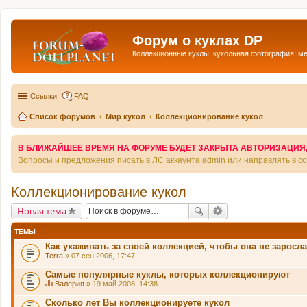
Форум о куклах DP
Коллекционные куклы, кукольная фотография, м
Ссылки
FAQ
Список форумов
Мир кукол
Коллекционирование кукол
В БЛИЖАЙШЕЕ ВРЕМЯ НА ФОРУМЕ БУДЕТ ЗАКРЫТА АВТОРИЗАЦИЯ, Т
Вопросы и предложения писать в ЛС аккаунта admin или направлять в 
Коллекционирование кукол
Новая тема
ТЕМЫ
Как ухаживать за своей коллекцией, чтобы она не зарос
Terra
» 07 сен 2006, 17:47
Самые популярные куклы, которых коллекционируют
Валерия
» 19 май 2008, 14:38
Д
а
Сколько лет Вы коллекционируете кукол
н