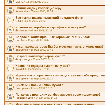
Divsha
» 15 дек 2006, 14:01
н
а
Начинающему коллекционеру
я
Kassandra
т
» 05 мар 2008, 12:24
е
м
Все куклы наших коллекций на одном фото
а
Olga
» 06 сен 2006, 21:42
с
о
Храните ли коробки и сертификаты от кукол?
д
Iriandra
» 09 янв 2009, 22:31
е
Д
р
а
Вопрос о коллекционных коробках, NRFB и OOB
ж
н
и
Caroline
» 15 дек 2006, 06:42
н
т
а
о
Кукол каких авторов Вы бы мечтали иметь в коллекции?
я
п
Екатерина
т
» 16 мар 2009, 23:41
р
е
о
м
Возраст коллекционеров кукол?
с
а
.
Кукловод
» 06 ноя 2007, 01:04
с
Д
о
а
Хранение одежды кукол: как у вас?
д
н
Кисуня
» 29 сен 2006, 12:00
е
н
р
а
Идеальное оформление коллекции, как вы себе представ
ж
я
и
Екатерина
т
» 11 мар 2006, 22:23
т
е
о
м
В чем мы носим наших кукол?
п
а
Екатерина
» 17 янв 2008, 12:51
р
с
о
о
По какому принципу вы формируете свою коллекцию?
с
д
.
Герцогиня Дюк
» 04 авг 2006, 14:12
е
р
Мужские вопросы о женском коллекционировании
ж