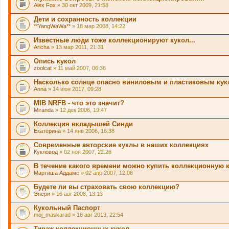
и
Alex Fox
» 30 окт 2009, 21:58
т
о
Дети и сохранность коллекции
п
**YangWaWa**
» 18 мар 2008, 14:22
р
о
Известные люди тоже коллекционируют кукол...
с
.
Aricha
» 13 мар 2011, 21:31
Опись кукол
zoolcat
» 11 май 2007, 06:36
Насколько солнце опасно виниловым и пластиковым ку
Anna
» 14 июн 2017, 09:28
MIB NRFB - что это значит?
Miranda
» 12 дек 2006, 19:47
Коллекция вкладышей Синди
Екатерина
» 14 янв 2006, 16:38
Современные авторские куклы в наших коллекциях
Кукловод
» 02 ноя 2007, 22:26
В течение какого времени можно купить коллекционную 
Мартиша Аддамс
» 02 апр 2007, 12:06
Будете ли вы страховать свою коллекцию?
Энери
» 16 авг 2008, 13:13
Кукольный Паспорт
moj_maskarad
» 16 авг 2013, 22:54
Тираж коллекционных кукол