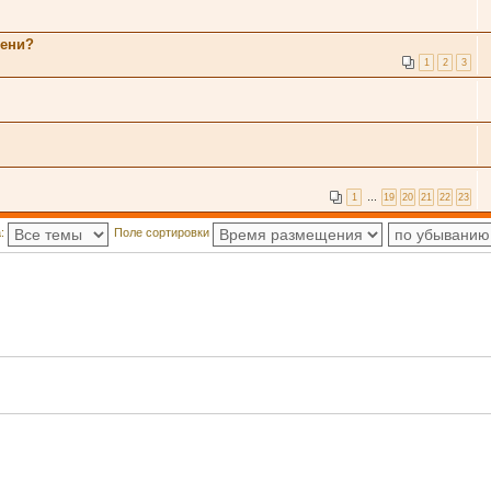
мени?
1
2
3
1
…
19
20
21
22
23
а:
Поле сортировки