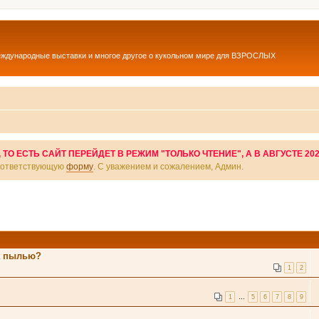
еждународные выставки и многое другое о кукольном мире для ВЗРОСЛЫХ
О ЕСТЬ САЙТ ПЕРЕЙДЕТ В РЕЖИМ "ТОЛЬКО ЧТЕНИЕ", А В АВГУСТЕ 20
соответствующую
форму
. С уважением и сожалением, Админ.
ла пылью?
1
2
1
…
5
6
7
8
9