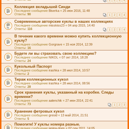
1
2
3
4
Коллекция вкладышей Синди
Последнее сообщение
Biserka
«
25 июн 2016, 11:48
Ответы:
90
1
2
3
4
Современные авторские куклы в наших коллекциях
Последнее сообщение
misskiss23
«
04 апр 2015, 14:40
Ответы:
116
1
2
3
4
В течение какого времени можно купить коллекционную
куклу?
Последнее сообщение
Gorgrave
«
15 ноя 2014, 12:39
Ответы:
16
Будете ли вы страховать свою коллекцию?
Последнее сообщение
NIKOL
«
07 окт 2014, 18:28
Ответы:
24
Кукольный Паспорт
Последнее сообщение
irashka
«
28 июл 2014, 10:57
Ответы:
2
Тираж коллекционных кукол
Последнее сообщение
irashka
«
28 июл 2014, 08:56
Ответы:
28
Срок хранения куклы, указанный на коробке. Следы
времени?
Последнее сообщение
aalenchik
«
27 июн 2014, 22:41
Ответы:
73
1
2
3
Хранение фетровых кукол
Последнее сообщение
gresid
«
13 май 2014, 21:51
Ответы:
5
Помогите! У куклы номера разные.
Последнее сообщение
janina-dogs
«
02 сен 2011, 14:05