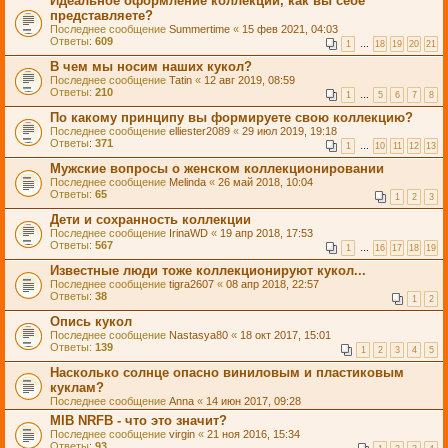
Идеальное оформление коллекции, как вы себе
представляете?
Последнее сообщение
Summertime
«
15 фев 2021, 04:03
Ответы:
609
1
…
18
19
20
21
В чем мы носим наших кукол?
Последнее сообщение
Tatin
«
12 авг 2019, 08:59
Ответы:
210
1
…
5
6
7
8
По какому принципу вы формируете свою коллекцию?
Последнее сообщение
elliester2089
«
29 июл 2019, 19:18
Ответы:
371
1
…
10
11
12
13
Мужские вопросы о женском коллекционировании
Последнее сообщение
Melinda
«
26 май 2018, 10:04
Ответы:
65
1
2
3
Дети и сохранность коллекции
Последнее сообщение
IrinaWD
«
19 апр 2018, 17:53
Ответы:
567
1
…
16
17
18
19
Известные люди тоже коллекционируют кукол...
Последнее сообщение
tigra2607
«
08 апр 2018, 22:57
Ответы:
38
1
2
Опись кукол
Последнее сообщение
Nastasya80
«
18 окт 2017, 15:01
Ответы:
139
1
2
3
4
5
Насколько солнце опасно виниловым и пластиковым
куклам?
Последнее сообщение
Anna
«
14 июн 2017, 09:28
MIB NRFB - что это значит?
Последнее сообщение
virgin
«
21 ноя 2016, 15:34
Ответы:
93