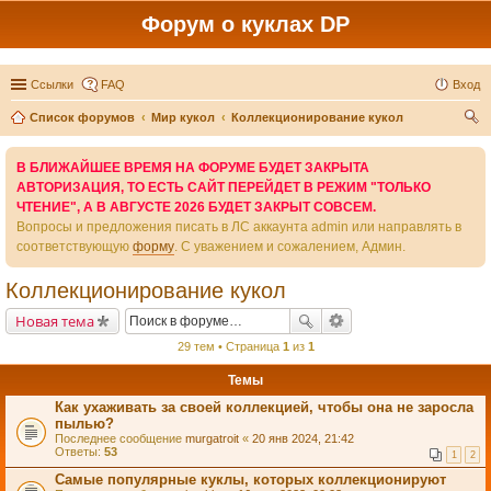
Форум о куклах DP
Ссылки
FAQ
Вход
Список форумов
Мир кукол
Коллекционирование кукол
ои
В БЛИЖАЙШЕЕ ВРЕМЯ НА ФОРУМЕ БУДЕТ ЗАКРЫТА
ск
АВТОРИЗАЦИЯ, ТО ЕСТЬ САЙТ ПЕРЕЙДЕТ В РЕЖИМ "ТОЛЬКО
ЧТЕНИЕ", А В АВГУСТЕ 2026 БУДЕТ ЗАКРЫТ СОВСЕМ.
Вопросы и предложения писать в ЛС аккаунта admin или направлять в
соответствующую
форму
. С уважением и сожалением, Админ.
Коллекционирование кукол
Новая тема
29 тем • Страница
1
из
1
Темы
Как ухаживать за своей коллекцией, чтобы она не заросла
пылью?
Последнее сообщение
murgatroit
«
20 янв 2024, 21:42
Ответы:
53
1
2
Самые популярные куклы, которых коллекционируют