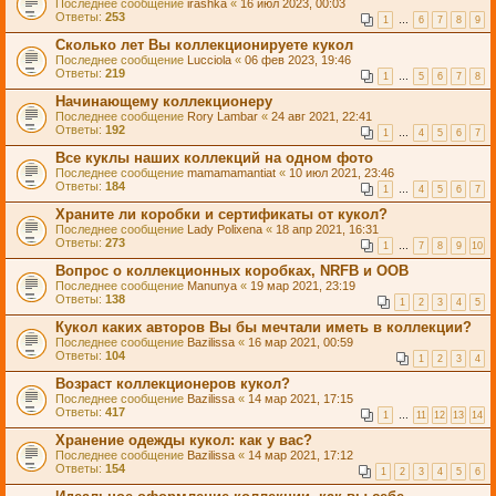
Последнее сообщение
irashka
«
16 июл 2023, 00:03
Ответы:
253
1
…
6
7
8
9
Сколько лет Вы коллекционируете кукол
Последнее сообщение
Lucciola
«
06 фев 2023, 19:46
Ответы:
219
1
…
5
6
7
8
Начинающему коллекционеру
Последнее сообщение
Rory Lambar
«
24 авг 2021, 22:41
Ответы:
192
1
…
4
5
6
7
Все куклы наших коллекций на одном фото
Последнее сообщение
mamamamantiat
«
10 июл 2021, 23:46
Ответы:
184
1
…
4
5
6
7
Храните ли коробки и сертификаты от кукол?
Последнее сообщение
Lady Polixena
«
18 апр 2021, 16:31
Ответы:
273
1
…
7
8
9
10
Вопрос о коллекционных коробках, NRFB и OOB
Последнее сообщение
Manunya
«
19 мар 2021, 23:19
Ответы:
138
1
2
3
4
5
Кукол каких авторов Вы бы мечтали иметь в коллекции?
Последнее сообщение
Bazilissa
«
16 мар 2021, 00:59
Ответы:
104
1
2
3
4
Возраст коллекционеров кукол?
Последнее сообщение
Bazilissa
«
14 мар 2021, 17:15
Ответы:
417
1
…
11
12
13
14
Хранение одежды кукол: как у вас?
Последнее сообщение
Bazilissa
«
14 мар 2021, 17:12
Ответы:
154
1
2
3
4
5
6