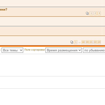
мени?
1
2
3
1
…
19
20
21
22
23
а:
Поле сортировки