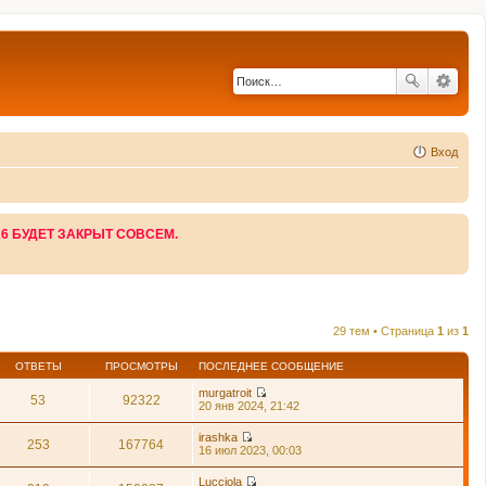
Вход
26 БУДЕТ ЗАКРЫТ СОВСЕМ.
29 тем • Страница
1
из
1
ОТВЕТЫ
ПРОСМОТРЫ
ПОСЛЕДНЕЕ СООБЩЕНИЕ
murgatroit
53
92322
П
20 янв 2024, 21:42
е
р
irashka
е
253
167764
П
16 июл 2023, 00:03
й
е
т
р
Lucciola
и