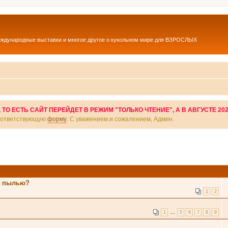
еждународные выставки и многое другое о кукольном мире для ВЗРОСЛЫХ
О ЕСТЬ САЙТ ПЕРЕЙДЕТ В РЕЖИМ "ТОЛЬКО ЧТЕНИЕ", А В АВГУСТЕ 20
соответствующую
форму
. С уважением и сожалением, Админ.
ла пылью?
1
2
1
…
5
6
7
8
9