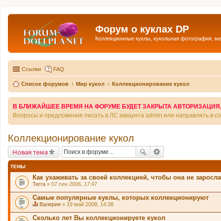
Форум о куклах DP
Коллекционные куклы, кукольная фотография, м
Ссылки
FAQ
Список форумов
Мир кукол
Коллекционирование кукол
В БЛИЖАЙШЕЕ ВРЕМЯ НА ФОРУМЕ БУДЕТ ЗАКРЫТА АВТОРИЗАЦИЯ, Т
Вопросы и предложения писать в ЛС аккаунта admin или направлять в 
Коллекционирование кукол
Новая тема
ТЕМЫ
Как ухаживать за своей коллекцией, чтобы она не зарос
Terra
» 07 сен 2006, 17:47
Самые популярные куклы, которых коллекционируют
Валерия
» 19 май 2008, 14:38
Д
а
Сколько лет Вы коллекционируете кукол
н