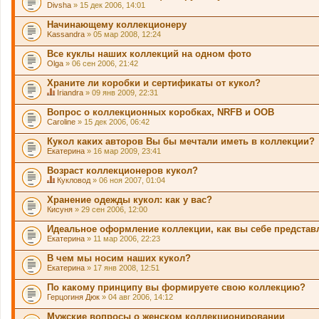
Divsha
» 15 дек 2006, 14:01
н
а
Начинающему коллекционеру
я
Kassandra
т
» 05 мар 2008, 12:24
е
м
Все куклы наших коллекций на одном фото
а
Olga
» 06 сен 2006, 21:42
с
о
Храните ли коробки и сертификаты от кукол?
д
Iriandra
» 09 янв 2009, 22:31
е
Д
р
а
Вопрос о коллекционных коробках, NRFB и OOB
ж
н
и
Caroline
» 15 дек 2006, 06:42
н
т
а
о
Кукол каких авторов Вы бы мечтали иметь в коллекции?
я
п
Екатерина
т
» 16 мар 2009, 23:41
р
е
о
м
Возраст коллекционеров кукол?
с
а
.
Кукловод
» 06 ноя 2007, 01:04
с
Д
о
а
Хранение одежды кукол: как у вас?
д
н
Кисуня
» 29 сен 2006, 12:00
е
н
р
а
Идеальное оформление коллекции, как вы себе представ
ж
я
и
Екатерина
т
» 11 мар 2006, 22:23
т
е
о
м
В чем мы носим наших кукол?
п
а
Екатерина
» 17 янв 2008, 12:51
р
с
о
о
По какому принципу вы формируете свою коллекцию?
с
д
.
Герцогиня Дюк
» 04 авг 2006, 14:12
е
р
Мужские вопросы о женском коллекционировании
ж