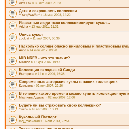
и
Alex Fox
» 30 окт 2009, 21:58
т
о
Дети и сохранность коллекции
п
**YangWaWa**
» 18 мар 2008, 14:22
р
о
Известные люди тоже коллекционируют кукол...
с
.
Aricha
» 13 мар 2011, 21:31
Опись кукол
zoolcat
» 11 май 2007, 06:36
Насколько солнце опасно виниловым и пластиковым ку
Anna
» 14 июн 2017, 09:28
MIB NRFB - что это значит?
Miranda
» 12 дек 2006, 19:47
Коллекция вкладышей Синди
Екатерина
» 14 янв 2006, 16:38
Современные авторские куклы в наших коллекциях
Кукловод
» 02 ноя 2007, 22:26
В течение какого времени можно купить коллекционную 
Мартиша Аддамс
» 02 апр 2007, 12:06
Будете ли вы страховать свою коллекцию?
Энери
» 16 авг 2008, 13:13
Кукольный Паспорт
moj_maskarad
» 16 авг 2013, 22:54
Тираж коллекционных кукол