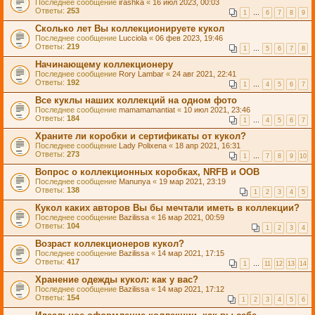
Последнее сообщение
irashka
«
16 июл 2023, 00:03
Ответы:
253
1
…
6
7
8
9
Сколько лет Вы коллекционируете кукол
Последнее сообщение
Lucciola
«
06 фев 2023, 19:46
Ответы:
219
1
…
5
6
7
8
Начинающему коллекционеру
Последнее сообщение
Rory Lambar
«
24 авг 2021, 22:41
Ответы:
192
1
…
4
5
6
7
Все куклы наших коллекций на одном фото
Последнее сообщение
mamamamantiat
«
10 июл 2021, 23:46
Ответы:
184
1
…
4
5
6
7
Храните ли коробки и сертификаты от кукол?
Последнее сообщение
Lady Polixena
«
18 апр 2021, 16:31
Ответы:
273
1
…
7
8
9
10
Вопрос о коллекционных коробках, NRFB и OOB
Последнее сообщение
Manunya
«
19 мар 2021, 23:19
Ответы:
138
1
2
3
4
5
Кукол каких авторов Вы бы мечтали иметь в коллекции?
Последнее сообщение
Bazilissa
«
16 мар 2021, 00:59
Ответы:
104
1
2
3
4
Возраст коллекционеров кукол?
Последнее сообщение
Bazilissa
«
14 мар 2021, 17:15
Ответы:
417
1
…
11
12
13
14
Хранение одежды кукол: как у вас?
Последнее сообщение
Bazilissa
«
14 мар 2021, 17:12
Ответы:
154
1
2
3
4
5
6