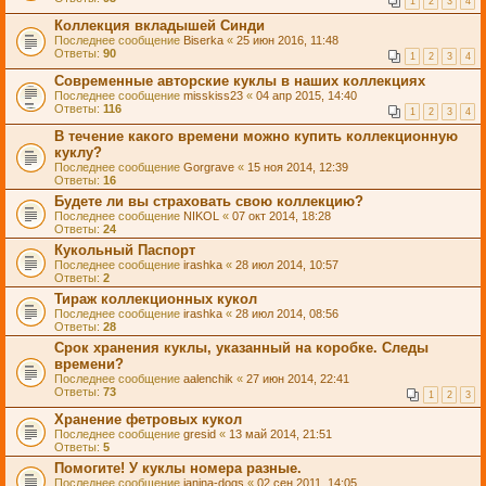
1
2
3
4
Коллекция вкладышей Синди
Последнее сообщение
Biserka
«
25 июн 2016, 11:48
Ответы:
90
1
2
3
4
Современные авторские куклы в наших коллекциях
Последнее сообщение
misskiss23
«
04 апр 2015, 14:40
Ответы:
116
1
2
3
4
В течение какого времени можно купить коллекционную
куклу?
Последнее сообщение
Gorgrave
«
15 ноя 2014, 12:39
Ответы:
16
Будете ли вы страховать свою коллекцию?
Последнее сообщение
NIKOL
«
07 окт 2014, 18:28
Ответы:
24
Кукольный Паспорт
Последнее сообщение
irashka
«
28 июл 2014, 10:57
Ответы:
2
Тираж коллекционных кукол
Последнее сообщение
irashka
«
28 июл 2014, 08:56
Ответы:
28
Срок хранения куклы, указанный на коробке. Следы
времени?
Последнее сообщение
aalenchik
«
27 июн 2014, 22:41
Ответы:
73
1
2
3
Хранение фетровых кукол
Последнее сообщение
gresid
«
13 май 2014, 21:51
Ответы:
5
Помогите! У куклы номера разные.
Последнее сообщение
janina-dogs
«
02 сен 2011, 14:05