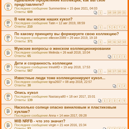
Идеальное оформление коллекции, как вы себе
представляете?
Последнее сообщение
Summertime
«
15 фев 2021, 04:03
Ответы:
609
1
…
18
19
20
21
В чем мы носим наших кукол?
Последнее сообщение
Tatin
«
12 авг 2019, 08:59
Ответы:
210
1
…
5
6
7
8
По какому принципу вы формируете свою коллекцию?
Последнее сообщение
elliester2089
«
29 июл 2019, 19:18
Ответы:
371
1
…
10
11
12
13
Мужские вопросы о женском коллекционировании
Последнее сообщение
Melinda
«
26 май 2018, 10:04
Ответы:
65
1
2
3
Дети и сохранность коллекции
Последнее сообщение
IrinaWD
«
19 апр 2018, 17:53
Ответы:
567
1
…
16
17
18
19
Известные люди тоже коллекционируют кукол...
Последнее сообщение
tigra2607
«
08 апр 2018, 22:57
Ответы:
38
1
2
Опись кукол
Последнее сообщение
Nastasya80
«
18 окт 2017, 15:01
Ответы:
139
1
2
3
4
5
Насколько солнце опасно виниловым и пластиковым
куклам?
Последнее сообщение
Anna
«
14 июн 2017, 09:28
MIB NRFB - что это значит?
Последнее сообщение
virgin
«
21 ноя 2016, 15:34
Ответы:
93