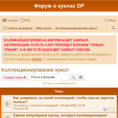
Форум о куклах DP
Ссылки
FAQ
Вход
Список форумов
Мир кукол
Коллекционирование кукол
ои
В БЛИЖАЙШЕЕ ВРЕМЯ НА ФОРУМЕ БУДЕТ ЗАКРЫТА
ск
АВТОРИЗАЦИЯ, ТО ЕСТЬ САЙТ ПЕРЕЙДЕТ В РЕЖИМ "ТОЛЬКО
ЧТЕНИЕ", А В АВГУСТЕ 2026 БУДЕТ ЗАКРЫТ СОВСЕМ.
Вопросы и предложения писать в ЛС аккаунта admin или направлять в
соответствующую
форму
. С уважением и сожалением, Админ.
Коллекционирование кукол
Новая тема
29 тем • Страница
1
из
1
Темы
Как ухаживать за своей коллекцией, чтобы она не заросла
пылью?
Последнее сообщение
murgatroit
«
20 янв 2024, 21:42
Ответы:
53
1
2
Самые популярные куклы, которых коллекционируют