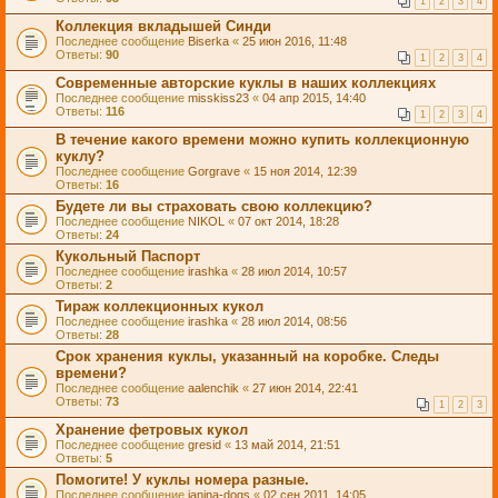
1
2
3
4
Коллекция вкладышей Синди
Последнее сообщение
Biserka
«
25 июн 2016, 11:48
Ответы:
90
1
2
3
4
Современные авторские куклы в наших коллекциях
Последнее сообщение
misskiss23
«
04 апр 2015, 14:40
Ответы:
116
1
2
3
4
В течение какого времени можно купить коллекционную
куклу?
Последнее сообщение
Gorgrave
«
15 ноя 2014, 12:39
Ответы:
16
Будете ли вы страховать свою коллекцию?
Последнее сообщение
NIKOL
«
07 окт 2014, 18:28
Ответы:
24
Кукольный Паспорт
Последнее сообщение
irashka
«
28 июл 2014, 10:57
Ответы:
2
Тираж коллекционных кукол
Последнее сообщение
irashka
«
28 июл 2014, 08:56
Ответы:
28
Срок хранения куклы, указанный на коробке. Следы
времени?
Последнее сообщение
aalenchik
«
27 июн 2014, 22:41
Ответы:
73
1
2
3
Хранение фетровых кукол
Последнее сообщение
gresid
«
13 май 2014, 21:51
Ответы:
5
Помогите! У куклы номера разные.
Последнее сообщение
janina-dogs
«
02 сен 2011, 14:05