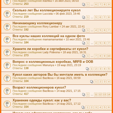
Последнее сообщение
irashka
«
16 июл 2023, 00:03
Ответы:
253
1
…
6
7
8
9
Сколько лет Вы коллекционируете кукол
Последнее сообщение
Lucciola
«
06 фев 2023, 19:46
Ответы:
219
1
…
5
6
7
8
Начинающему коллекционеру
Последнее сообщение
Rory Lambar
«
24 авг 2021, 22:41
Ответы:
192
1
…
4
5
6
7
Все куклы наших коллекций на одном фото
Последнее сообщение
mamamamantiat
«
10 июл 2021, 23:46
Ответы:
184
1
…
4
5
6
7
Храните ли коробки и сертификаты от кукол?
Последнее сообщение
Lady Polixena
«
18 апр 2021, 16:31
Ответы:
273
1
…
7
8
9
10
Вопрос о коллекционных коробках, NRFB и OOB
Последнее сообщение
Manunya
«
19 мар 2021, 23:19
Ответы:
138
1
2
3
4
5
Кукол каких авторов Вы бы мечтали иметь в коллекции?
Последнее сообщение
Bazilissa
«
16 мар 2021, 00:59
Ответы:
104
1
2
3
4
Возраст коллекционеров кукол?
Последнее сообщение
Bazilissa
«
14 мар 2021, 17:15
Ответы:
417
1
…
11
12
13
14
Хранение одежды кукол: как у вас?
Последнее сообщение
Bazilissa
«
14 мар 2021, 17:12
Ответы:
154
1
2
3
4
5
6