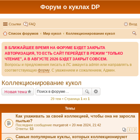
Форум о куклах DP
Ссылки
FAQ
Вход
Список форумов
Мир кукол
Коллекционирование кукол
ои
В БЛИЖАЙШЕЕ ВРЕМЯ НА ФОРУМЕ БУДЕТ ЗАКРЫТА
ск
АВТОРИЗАЦИЯ, ТО ЕСТЬ САЙТ ПЕРЕЙДЕТ В РЕЖИМ "ТОЛЬКО
ЧТЕНИЕ", А В АВГУСТЕ 2026 БУДЕТ ЗАКРЫТ СОВСЕМ.
Вопросы и предложения писать в ЛС аккаунта admin или направлять в
соответствующую
форму
. С уважением и сожалением, Админ.
Коллекционирование кукол
Новая тема
29 тем • Страница
1
из
1
Темы
Как ухаживать за своей коллекцией, чтобы она не заросла
пылью?
Последнее сообщение
murgatroit
«
20 янв 2024, 21:42
Ответы:
53
1
2
Самые популярные куклы, которых коллекционируют