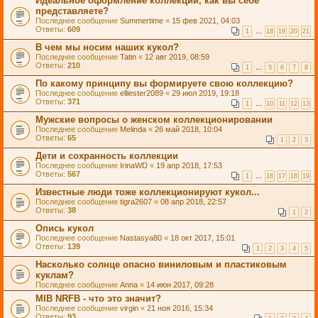
Идеальное оформление коллекции, как вы себе
представляете?
Последнее сообщение
Summertime
«
15 фев 2021, 04:03
Ответы:
609
1
…
18
19
20
21
В чем мы носим наших кукол?
Последнее сообщение
Tatin
«
12 авг 2019, 08:59
Ответы:
210
1
…
5
6
7
8
По какому принципу вы формируете свою коллекцию?
Последнее сообщение
elliester2089
«
29 июл 2019, 19:18
Ответы:
371
1
…
10
11
12
13
Мужские вопросы о женском коллекционировании
Последнее сообщение
Melinda
«
26 май 2018, 10:04
Ответы:
65
1
2
3
Дети и сохранность коллекции
Последнее сообщение
IrinaWD
«
19 апр 2018, 17:53
Ответы:
567
1
…
16
17
18
19
Известные люди тоже коллекционируют кукол...
Последнее сообщение
tigra2607
«
08 апр 2018, 22:57
Ответы:
38
1
2
Опись кукол
Последнее сообщение
Nastasya80
«
18 окт 2017, 15:01
Ответы:
139
1
2
3
4
5
Насколько солнце опасно виниловым и пластиковым
куклам?
Последнее сообщение
Anna
«
14 июн 2017, 09:28
MIB NRFB - что это значит?
Последнее сообщение
virgin
«
21 ноя 2016, 15:34
Ответы:
93