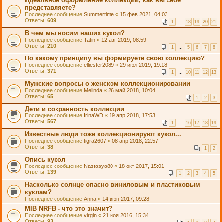
Идеальное оформление коллекции, как вы себе
представляете?
Последнее сообщение
Summertime
«
15 фев 2021, 04:03
Ответы:
609
1
…
18
19
20
21
В чем мы носим наших кукол?
Последнее сообщение
Tatin
«
12 авг 2019, 08:59
Ответы:
210
1
…
5
6
7
8
По какому принципу вы формируете свою коллекцию?
Последнее сообщение
elliester2089
«
29 июл 2019, 19:18
Ответы:
371
1
…
10
11
12
13
Мужские вопросы о женском коллекционировании
Последнее сообщение
Melinda
«
26 май 2018, 10:04
Ответы:
65
1
2
3
Дети и сохранность коллекции
Последнее сообщение
IrinaWD
«
19 апр 2018, 17:53
Ответы:
567
1
…
16
17
18
19
Известные люди тоже коллекционируют кукол...
Последнее сообщение
tigra2607
«
08 апр 2018, 22:57
Ответы:
38
1
2
Опись кукол
Последнее сообщение
Nastasya80
«
18 окт 2017, 15:01
Ответы:
139
1
2
3
4
5
Насколько солнце опасно виниловым и пластиковым
куклам?
Последнее сообщение
Anna
«
14 июн 2017, 09:28
MIB NRFB - что это значит?
Последнее сообщение
virgin
«
21 ноя 2016, 15:34
Ответы:
93