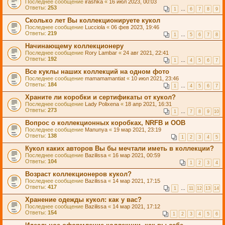
Последнее сообщение
irashka
«
16 июл 2023, 00:03
Ответы:
253
1
…
6
7
8
9
Сколько лет Вы коллекционируете кукол
Последнее сообщение
Lucciola
«
06 фев 2023, 19:46
Ответы:
219
1
…
5
6
7
8
Начинающему коллекционеру
Последнее сообщение
Rory Lambar
«
24 авг 2021, 22:41
Ответы:
192
1
…
4
5
6
7
Все куклы наших коллекций на одном фото
Последнее сообщение
mamamamantiat
«
10 июл 2021, 23:46
Ответы:
184
1
…
4
5
6
7
Храните ли коробки и сертификаты от кукол?
Последнее сообщение
Lady Polixena
«
18 апр 2021, 16:31
Ответы:
273
1
…
7
8
9
10
Вопрос о коллекционных коробках, NRFB и OOB
Последнее сообщение
Manunya
«
19 мар 2021, 23:19
Ответы:
138
1
2
3
4
5
Кукол каких авторов Вы бы мечтали иметь в коллекции?
Последнее сообщение
Bazilissa
«
16 мар 2021, 00:59
Ответы:
104
1
2
3
4
Возраст коллекционеров кукол?
Последнее сообщение
Bazilissa
«
14 мар 2021, 17:15
Ответы:
417
1
…
11
12
13
14
Хранение одежды кукол: как у вас?
Последнее сообщение
Bazilissa
«
14 мар 2021, 17:12
Ответы:
154
1
2
3
4
5
6