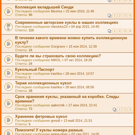
1
2
3
4
Коллекция вкладышей Синди
Последнее сообщение
Biserka
«
25 июн 2016, 11:48
Ответы:
90
1
2
3
4
Современные авторские куклы в наших коллекциях
Последнее сообщение
misskiss23
«
04 апр 2015, 14:40
Ответы:
116
1
2
3
4
В течение какого времени можно купить коллекционную
куклу?
Последнее сообщение
Gorgrave
«
15 ноя 2014, 12:39
Ответы:
16
Будете ли вы страховать свою коллекцию?
Последнее сообщение
NIKOL
«
07 окт 2014, 18:28
Ответы:
24
Кукольный Паспорт
Последнее сообщение
irashka
«
28 июл 2014, 10:57
Ответы:
2
Тираж коллекционных кукол
Последнее сообщение
irashka
«
28 июл 2014, 08:56
Ответы:
28
Срок хранения куклы, указанный на коробке. Следы
времени?
Последнее сообщение
aalenchik
«
27 июн 2014, 22:41
Ответы:
73
1
2
3
Хранение фетровых кукол
Последнее сообщение
gresid
«
13 май 2014, 21:51
Ответы:
5
Помогите! У куклы номера разные.
Последнее сообщение
janina-dogs
«
02 сен 2011, 14:05