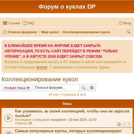
Форум о куклах DP
Ссылки
FAQ
Вход
Список форумов
Мир кукол
Коллекционирование кукол
ои
В БЛИЖАЙШЕЕ ВРЕМЯ НА ФОРУМЕ БУДЕТ ЗАКРЫТА
ск
АВТОРИЗАЦИЯ, ТО ЕСТЬ САЙТ ПЕРЕЙДЕТ В РЕЖИМ "ТОЛЬКО
ЧТЕНИЕ", А В АВГУСТЕ 2026 БУДЕТ ЗАКРЫТ СОВСЕМ.
Вопросы и предложения писать в ЛС аккаунта admin или направлять в
соответствующую
форму
. С уважением и сожалением, Админ.
Коллекционирование кукол
Новая тема
29 тем • Страница
1
из
1
Темы
Как ухаживать за своей коллекцией, чтобы она не заросла
пылью?
Последнее сообщение
murgatroit
«
20 янв 2024, 21:42
Ответы:
53
1
2
Самые популярные куклы, которых коллекционируют