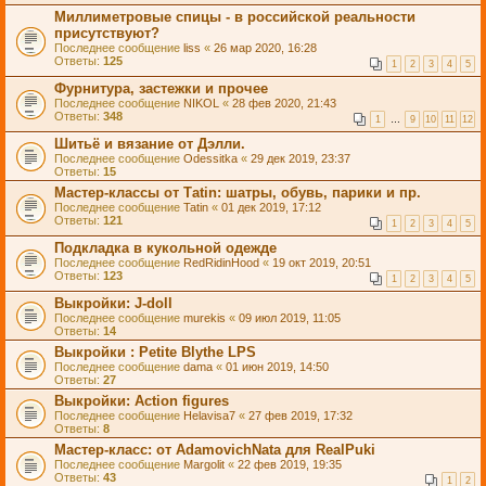
Миллиметровые спицы - в российской реальности
присутствуют?
Последнее сообщение
liss
«
26 мар 2020, 16:28
Ответы:
125
1
2
3
4
5
Фурнитура, застежки и прочее
Последнее сообщение
NIKOL
«
28 фев 2020, 21:43
Ответы:
348
1
…
9
10
11
12
Шитьё и вязание от Дэлли.
Последнее сообщение
Odessitka
«
29 дек 2019, 23:37
Ответы:
15
Мастер-классы от Таtin: шатры, обувь, парики и пр.
Последнее сообщение
Tatin
«
01 дек 2019, 17:12
Ответы:
121
1
2
3
4
5
Подкладка в кукольной одежде
Последнее сообщение
RedRidinHood
«
19 окт 2019, 20:51
Ответы:
123
1
2
3
4
5
Выкройки: J-doll
Последнее сообщение
murekis
«
09 июл 2019, 11:05
Ответы:
14
Выкройки : Petite Blythe LPS
Последнее сообщение
dama
«
01 июн 2019, 14:50
Ответы:
27
Выкройки: Action figures
Последнее сообщение
Helavisa7
«
27 фев 2019, 17:32
Ответы:
8
Мастер-класс: от AdamovichNata для RealPuki
Последнее сообщение
Margolit
«
22 фев 2019, 19:35
Ответы:
43
1
2