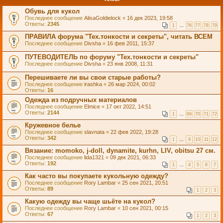
Обувь для кукол
Последнее сообщение
AlisaGoldielock
«
16 дек 2023, 19:58
Ответы:
2345
1
…
76
77
78
79
ПРАВИЛА форума "Тех.тонкости и секреты", читать ВСЕМ
Последнее сообщение
Divsha
«
16 фев 2011, 15:37
ПУТЕВОДИТЕЛЬ по форуму "Тех.тонкости и секреты"
Последнее сообщение
Divsha
«
23 янв 2008, 11:31
Перешиваете ли вы свои старые работы?
Последнее сообщение
irashka
«
26 мар 2024, 00:02
Ответы:
16
Одежда из подручных материалов
Последнее сообщение
Elmice
«
17 окт 2022, 14:51
Ответы:
2144
1
…
69
70
71
72
Кружевное белье
Последнее сообщение
slavnata
«
22 фев 2022, 19:28
Ответы:
342
1
…
9
10
11
12
Вязание: momoko, j-doll, dynamite, kurhn, LIV, obitsu 27 см.
Последнее сообщение
lida1321
«
09 дек 2021, 06:33
Ответы:
192
1
…
4
5
6
7
Как часто вы покупаете кукольную одежду?
Последнее сообщение
Rory Lambar
«
25 сен 2021, 20:51
Ответы:
89
1
2
3
Какую одежду вы чаще шьёте на кукол?
Последнее сообщение
Rory Lambar
«
10 сен 2021, 00:15
Ответы:
67
1
2
3