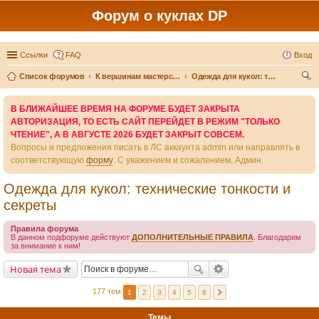
Форум о куклах DP
Ссылки
FAQ
Вход
Список форумов
К вершинам мастерства - вместе
Одежда для кукол: технические тонкости и секреты
ои
В БЛИЖАЙШЕЕ ВРЕМЯ НА ФОРУМЕ БУДЕТ ЗАКРЫТА
ск
АВТОРИЗАЦИЯ, ТО ЕСТЬ САЙТ ПЕРЕЙДЕТ В РЕЖИМ "ТОЛЬКО
ЧТЕНИЕ", А В АВГУСТЕ 2026 БУДЕТ ЗАКРЫТ СОВСЕМ.
Вопросы и предложения писать в ЛС аккаунта admin или направлять в
соответствующую
форму
. С уважением и сожалением, Админ.
Одежда для кукол: технические тонкости и
секреты
Правила форума
В данном подфоруме действуют
ДОПОЛНИТЕЛЬНЫЕ ПРАВИЛА
. Благодарим
за внимание к ним!
Новая тема
177 тем
1
2
3
4
5
6
Темы