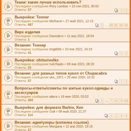
Ткани: какие лучше использовать?
Последнее сообщение
Rory Lambar
«
10 сен 2021, 00:02
Ответы:
57
1
2
Выкройки: Tonner
Последнее сообщение
MsRavel
«
27 май 2021, 12:13
Ответы:
687
1
…
20
21
22
23
Верх изделия
Последнее сообщение
Dannakro
«
11 апр 2021, 18:54
Ответы:
1
Вязание: Тоннер
Последнее сообщение
brigit666
«
10 янв 2021, 16:19
Ответы:
41
1
2
Выкройки: obitsu\volks
Последнее сообщение
Ivdi Raido
«
08 янв 2021, 08:20
Ответы:
25
Вязание: для разных типов кукол от Chupacabra
Последнее сообщение
oks_1971
«
25 июн 2020, 10:32
Ответы:
57
1
2
Вопросы-ответы\советы по шитью кукол.одежды и
аксессуаров
Последнее сообщение
altera
«
19 июн 2020, 03:02
Ответы:
284
1
…
7
8
9
10
Выкройки: для формата Barbie, Ken
Последнее сообщение
Gali
«
08 май 2020, 21:37
Ответы:
114
1
2
3
4
Вязание: идеи\узоры (копилка ссылок)
Последнее сообщение
Morgana
«
12 апр 2020, 19:16
Ответы:
27