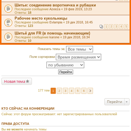
Шитье: соединение воротничка и рубашки
Последнее сообщение
Azeeza
«
19 фев 2019, 13:23
Ответы:
18
Рабочее место кукольницы
Последнее сообщение
Evlampia
«
19 дек 2018, 16:45
Ответы:
123
1
2
3
4
5
Шитьё для FR (в помощь начинающим)
Последнее сообщение
karone
«
19 дек 2018, 16:34
Ответы:
10
Показать темы за:
Поле сортировки
Новая тема
177 тем
1
2
3
4
5
6
Перейти
КТО СЕЙЧАС НА КОНФЕРЕНЦИИ
Сейчас этот форум просматривают: нет зарегистрированных пользователей
ПРАВА ДОСТУПА
Вы
не можете
начинать темы