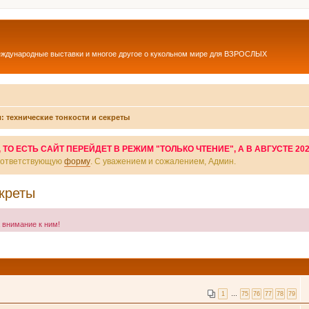
еждународные выставки и многое другое о кукольном мире для ВЗРОСЛЫХ
: технические тонкости и секреты
О ЕСТЬ САЙТ ПЕРЕЙДЕТ В РЕЖИМ "ТОЛЬКО ЧТЕНИЕ", А В АВГУСТЕ 20
соответствующую
форму
. С уважением и сожалением, Админ.
екреты
а внимание к ним!
1
…
75
76
77
78
79