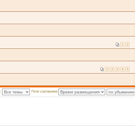
1
2
1
2
3
4
5
а:
Поле сортировки