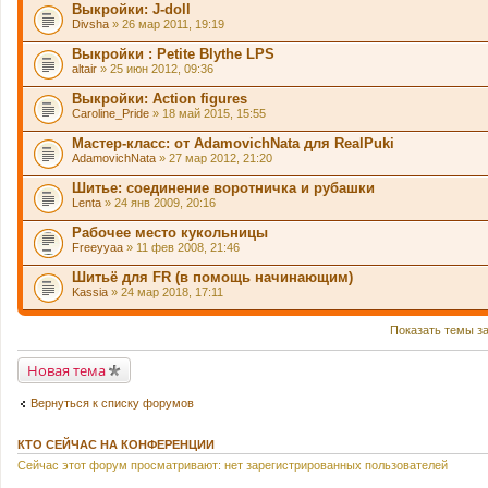
Выкройки: J-doll
Divsha
» 26 мар 2011, 19:19
Выкройки : Petite Blythe LPS
altair
» 25 июн 2012, 09:36
Выкройки: Action figures
Caroline_Pride
» 18 май 2015, 15:55
Мастер-класс: от AdamovichNata для RealPuki
AdamovichNata
» 27 мар 2012, 21:20
Шитье: соединение воротничка и рубашки
Lenta
» 24 янв 2009, 20:16
Рабочее место кукольницы
Freeyyaa
» 11 фев 2008, 21:46
Шитьё для FR (в помощь начинающим)
Kassia
» 24 мар 2018, 17:11
Показать темы з
Новая тема
Вернуться к списку форумов
КТО СЕЙЧАС НА КОНФЕРЕНЦИИ
Сейчас этот форум просматривают: нет зарегистрированных пользователей