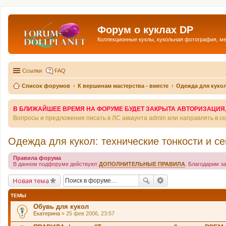
Форум о куклах DP
Коллекционные куклы, кукольная фотография, м
Ссылки
FAQ
Список форумов
К вершинам мастерства - вместе
Одежда для кукол
В БЛИЖАЙШЕЕ ВРЕМЯ НА ФОРУМЕ БУДЕТ ЗАКРЫТА АВТОРИЗАЦИЯ, Т
Вопросы и предложения писать в ЛС аккаунта admin или направлять в 
Одежда для кукол: технические тонкости и с
Правила форума
В данном подфоруме действуют
ДОПОЛНИТЕЛЬНЫЕ ПРАВИЛА
. Благодарим з
Новая тема
ТЕМЫ
Обувь для кукол
Екатерина
» 25 фев 2006, 23:57