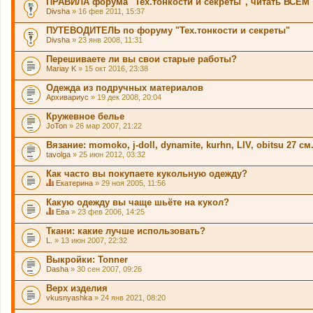
ПРАВИЛА форума "Тех.тонкости и секреты", читать ВСЕМ
Divsha
» 16 фев 2011, 15:37
ПУТЕВОДИТЕЛЬ по форуму "Тех.тонкости и секреты"
Divsha
» 23 янв 2008, 11:31
Перешиваете ли вы свои старые работы?
Mariay K
» 15 окт 2016, 23:38
Одежда из подручных материалов
Архивариус
» 19 дек 2008, 20:04
Кружевное белье
JoTon
» 26 мар 2007, 21:22
Вязание: momoko, j-doll, dynamite, kurhn, LIV, obitsu 27 см
tavolga
» 25 июн 2012, 03:32
Как часто вы покупаете кукольную одежду?
Екатерина
» 29 ноя 2005, 11:56
Д
а
Какую одежду вы чаще шьёте на кукол?
н
Ева
» 23 фев 2006, 14:25
н
Д
а
а
Ткани: какие лучше использовать?
я
н
L.
» 13 июн 2007, 22:32
т
н
е
а
м
Выкройки: Tonner
я
а
Dasha
т
» 30 сен 2007, 09:26
с
е
о
м
Верх изделия
д
а
vkusnyashka
» 24 янв 2021, 08:20
е
с
р
о