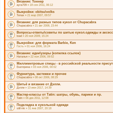
Вязание: Тоннер
ж
д
и
ayra709
» 18 сен 2011, 06:12
е
т
р
о
Выкройки: obitsu\volks
ж
п
и
Tenax
» 21 мар 2007, 09:57
р
т
о
о
Вязание: для разных типов кукол от Chupacabra
с
п
.
Chupacabra
» 21 авг 2008, 23:44
р
о
Вопросы-ответы\советы по шитью кукол.одежды и аксес
с
.
toad
» 20 ноя 2009, 15:24
Выкройки: для формата Barbie, Ken
Гость
» 01 ноя 2006, 16:24
Вязание: идеи\узоры (копилка ссылок)
Наталья
» 22 ноя 2006, 09:52
Миллиметровые спицы - в российской реальности прису
Екатерина
» 03 ноя 2006, 00:02
Фурнитура, застежки и прочее
Chupacabra
» 08 окт 2006, 08:29
Шитьё и вязание от Дэлли.
Дэлли
» 13 июн 2017, 14:39
Мастер-классы от Таtin: шатры, обувь, парики и пр.
Tatin
» 06 дек 2011, 12:08
Подкладка в кукольной одежде
still mk
» 31 янв 2007, 20:18