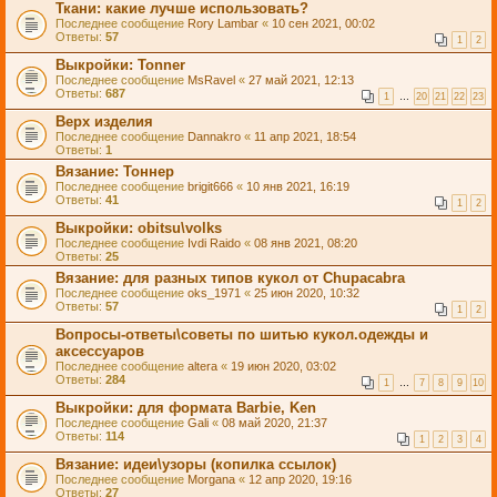
Ткани: какие лучше использовать?
Последнее сообщение
Rory Lambar
«
10 сен 2021, 00:02
Ответы:
57
1
2
Выкройки: Tonner
Последнее сообщение
MsRavel
«
27 май 2021, 12:13
Ответы:
687
1
…
20
21
22
23
Верх изделия
Последнее сообщение
Dannakro
«
11 апр 2021, 18:54
Ответы:
1
Вязание: Тоннер
Последнее сообщение
brigit666
«
10 янв 2021, 16:19
Ответы:
41
1
2
Выкройки: obitsu\volks
Последнее сообщение
Ivdi Raido
«
08 янв 2021, 08:20
Ответы:
25
Вязание: для разных типов кукол от Chupacabra
Последнее сообщение
oks_1971
«
25 июн 2020, 10:32
Ответы:
57
1
2
Вопросы-ответы\советы по шитью кукол.одежды и
аксессуаров
Последнее сообщение
altera
«
19 июн 2020, 03:02
Ответы:
284
1
…
7
8
9
10
Выкройки: для формата Barbie, Ken
Последнее сообщение
Gali
«
08 май 2020, 21:37
Ответы:
114
1
2
3
4
Вязание: идеи\узоры (копилка ссылок)
Последнее сообщение
Morgana
«
12 апр 2020, 19:16
Ответы:
27