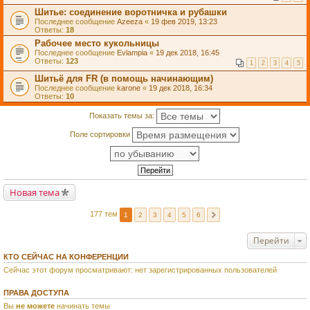
Шитье: соединение воротничка и рубашки
Последнее сообщение
Azeeza
«
19 фев 2019, 13:23
Ответы:
18
Рабочее место кукольницы
Последнее сообщение
Evlampia
«
19 дек 2018, 16:45
Ответы:
123
1
2
3
4
5
Шитьё для FR (в помощь начинающим)
Последнее сообщение
karone
«
19 дек 2018, 16:34
Ответы:
10
Показать темы за:
Поле сортировки
Новая тема
177 тем
1
2
3
4
5
6
Перейти
КТО СЕЙЧАС НА КОНФЕРЕНЦИИ
Сейчас этот форум просматривают: нет зарегистрированных пользователей
ПРАВА ДОСТУПА
Вы
не можете
начинать темы