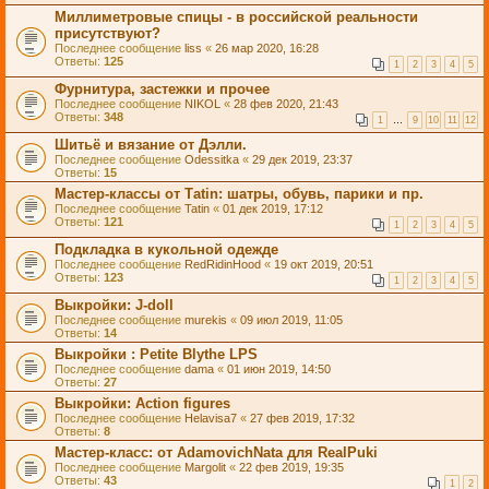
Миллиметровые спицы - в российской реальности
присутствуют?
Последнее сообщение
liss
«
26 мар 2020, 16:28
Ответы:
125
1
2
3
4
5
Фурнитура, застежки и прочее
Последнее сообщение
NIKOL
«
28 фев 2020, 21:43
Ответы:
348
1
…
9
10
11
12
Шитьё и вязание от Дэлли.
Последнее сообщение
Odessitka
«
29 дек 2019, 23:37
Ответы:
15
Мастер-классы от Таtin: шатры, обувь, парики и пр.
Последнее сообщение
Tatin
«
01 дек 2019, 17:12
Ответы:
121
1
2
3
4
5
Подкладка в кукольной одежде
Последнее сообщение
RedRidinHood
«
19 окт 2019, 20:51
Ответы:
123
1
2
3
4
5
Выкройки: J-doll
Последнее сообщение
murekis
«
09 июл 2019, 11:05
Ответы:
14
Выкройки : Petite Blythe LPS
Последнее сообщение
dama
«
01 июн 2019, 14:50
Ответы:
27
Выкройки: Action figures
Последнее сообщение
Helavisa7
«
27 фев 2019, 17:32
Ответы:
8
Мастер-класс: от AdamovichNata для RealPuki
Последнее сообщение
Margolit
«
22 фев 2019, 19:35
Ответы:
43
1
2