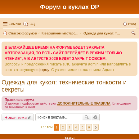
Форум о куклах DP
Ссылки
FAQ
Вход
Список форумов
К вершинам мастерства - вместе
Одежда для кукол: технические тонкости и секреты
ои
В БЛИЖАЙШЕЕ ВРЕМЯ НА ФОРУМЕ БУДЕТ ЗАКРЫТА
ск
АВТОРИЗАЦИЯ, ТО ЕСТЬ САЙТ ПЕРЕЙДЕТ В РЕЖИМ "ТОЛЬКО
ЧТЕНИЕ", А В АВГУСТЕ 2026 БУДЕТ ЗАКРЫТ СОВСЕМ.
Вопросы и предложения писать в ЛС аккаунта admin или направлять в
соответствующую
форму
. С уважением и сожалением, Админ.
Одежда для кукол: технические тонкости и
секреты
Правила форума
В данном подфоруме действуют
ДОПОЛНИТЕЛЬНЫЕ ПРАВИЛА
. Благодарим
за внимание к ним!
Новая тема
177 тем
1
2
3
4
5
6
Темы