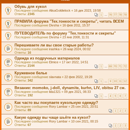
Обувь для кукол
Последнее сообщение
AlisaGoldielock
«
16 дек 2023, 19:58
Ответы:
2345
1
…
76
77
78
79
ПРАВИЛА форума "Тех.тонкости и секреты", читать ВСЕМ
Последнее сообщение
Divsha
«
16 фев 2011, 15:37
ПУТЕВОДИТЕЛЬ по форуму "Тех.тонкости и секреты"
Последнее сообщение
Divsha
«
23 янв 2008, 11:31
Перешиваете ли вы свои старые работы?
Последнее сообщение
irashka
«
26 мар 2024, 00:02
Ответы:
16
Одежда из подручных материалов
Последнее сообщение
Elmice
«
17 окт 2022, 14:51
Ответы:
2144
1
…
69
70
71
72
Кружевное белье
Последнее сообщение
slavnata
«
22 фев 2022, 19:28
Ответы:
342
1
…
9
10
11
12
Вязание: momoko, j-doll, dynamite, kurhn, LIV, obitsu 27 см.
Последнее сообщение
lida1321
«
09 дек 2021, 06:33
Ответы:
192
1
…
4
5
6
7
Как часто вы покупаете кукольную одежду?
Последнее сообщение
Rory Lambar
«
25 сен 2021, 20:51
Ответы:
89
1
2
3
Какую одежду вы чаще шьёте на кукол?
Последнее сообщение
Rory Lambar
«
10 сен 2021, 00:15
Ответы:
67
1
2
3