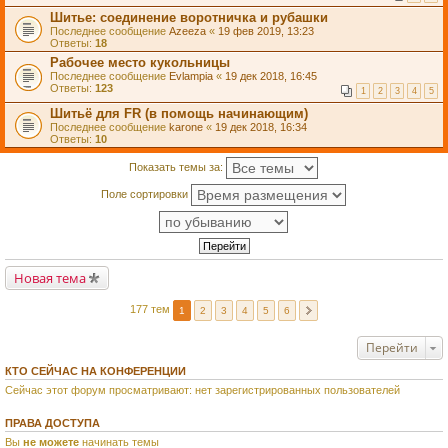
Шитье: соединение воротничка и рубашки
Последнее сообщение
Azeeza
«
19 фев 2019, 13:23
Ответы:
18
Рабочее место кукольницы
Последнее сообщение
Evlampia
«
19 дек 2018, 16:45
Ответы:
123
1
2
3
4
5
Шитьё для FR (в помощь начинающим)
Последнее сообщение
karone
«
19 дек 2018, 16:34
Ответы:
10
Показать темы за:
Поле сортировки
Новая тема
177 тем
1
2
3
4
5
6
Перейти
КТО СЕЙЧАС НА КОНФЕРЕНЦИИ
Сейчас этот форум просматривают: нет зарегистрированных пользователей
ПРАВА ДОСТУПА
Вы
не можете
начинать темы