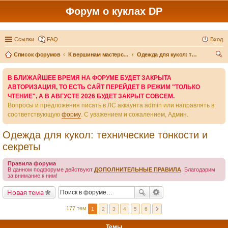
Форум о куклах DP
Ссылки
FAQ
Вход
Список форумов
К вершинам мастерства - вместе
Одежда для кукол: технические тонкости и секреты
ои
В БЛИЖАЙШЕЕ ВРЕМЯ НА ФОРУМЕ БУДЕТ ЗАКРЫТА
ск
АВТОРИЗАЦИЯ, ТО ЕСТЬ САЙТ ПЕРЕЙДЕТ В РЕЖИМ "ТОЛЬКО
ЧТЕНИЕ", А В АВГУСТЕ 2026 БУДЕТ ЗАКРЫТ СОВСЕМ.
Вопросы и предложения писать в ЛС аккаунта admin или направлять в
соответствующую
форму
. С уважением и сожалением, Админ.
Одежда для кукол: технические тонкости и
секреты
Правила форума
В данном подфоруме действуют
ДОПОЛНИТЕЛЬНЫЕ ПРАВИЛА
. Благодарим
за внимание к ним!
Новая тема
177 тем
1
2
3
4
5
6
Темы