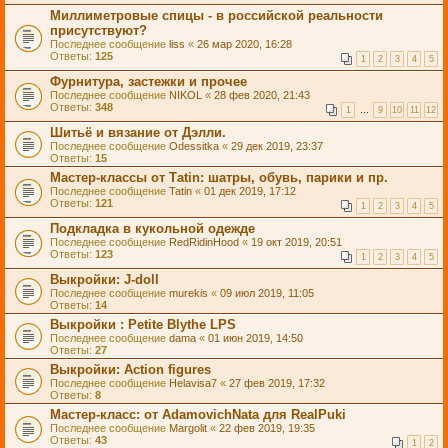
Миллиметровые спицы - в российской реальности
присутствуют?
Последнее сообщение
liss
«
26 мар 2020, 16:28
Ответы:
125
1
2
3
4
5
Фурнитура, застежки и прочее
Последнее сообщение
NIKOL
«
28 фев 2020, 21:43
Ответы:
348
1
…
9
10
11
12
Шитьё и вязание от Дэлли.
Последнее сообщение
Odessitka
«
29 дек 2019, 23:37
Ответы:
15
Мастер-классы от Таtin: шатры, обувь, парики и пр.
Последнее сообщение
Tatin
«
01 дек 2019, 17:12
Ответы:
121
1
2
3
4
5
Подкладка в кукольной одежде
Последнее сообщение
RedRidinHood
«
19 окт 2019, 20:51
Ответы:
123
1
2
3
4
5
Выкройки: J-doll
Последнее сообщение
murekis
«
09 июл 2019, 11:05
Ответы:
14
Выкройки : Petite Blythe LPS
Последнее сообщение
dama
«
01 июн 2019, 14:50
Ответы:
27
Выкройки: Action figures
Последнее сообщение
Helavisa7
«
27 фев 2019, 17:32
Ответы:
8
Мастер-класс: от AdamovichNata для RealPuki
Последнее сообщение
Margolit
«
22 фев 2019, 19:35
Ответы:
43
1
2