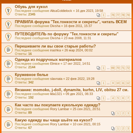
Обувь для кукол
Последнее сообщение
AlisaGoldielock
«
16 дек 2023, 19:58
Ответы:
2345
1
…
76
77
78
79
ПРАВИЛА форума "Тех.тонкости и секреты", читать ВСЕМ
Последнее сообщение
Divsha
«
16 фев 2011, 15:37
ПУТЕВОДИТЕЛЬ по форуму "Тех.тонкости и секреты"
Последнее сообщение
Divsha
«
23 янв 2008, 11:31
Перешиваете ли вы свои старые работы?
Последнее сообщение
irashka
«
26 мар 2024, 00:02
Ответы:
16
Одежда из подручных материалов
Последнее сообщение
Elmice
«
17 окт 2022, 14:51
Ответы:
2144
1
…
69
70
71
72
Кружевное белье
Последнее сообщение
slavnata
«
22 фев 2022, 19:28
Ответы:
342
1
…
9
10
11
12
Вязание: momoko, j-doll, dynamite, kurhn, LIV, obitsu 27 см.
Последнее сообщение
lida1321
«
09 дек 2021, 06:33
Ответы:
192
1
…
4
5
6
7
Как часто вы покупаете кукольную одежду?
Последнее сообщение
Rory Lambar
«
25 сен 2021, 20:51
Ответы:
89
1
2
3
Какую одежду вы чаще шьёте на кукол?
Последнее сообщение
Rory Lambar
«
10 сен 2021, 00:15
Ответы:
67
1
2
3