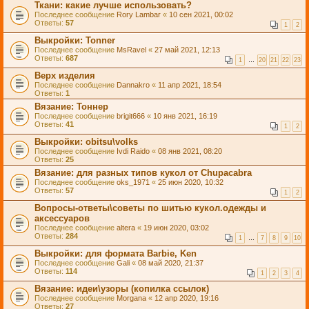
Ткани: какие лучше использовать?
Последнее сообщение
Rory Lambar
«
10 сен 2021, 00:02
Ответы:
57
1
2
Выкройки: Tonner
Последнее сообщение
MsRavel
«
27 май 2021, 12:13
Ответы:
687
1
…
20
21
22
23
Верх изделия
Последнее сообщение
Dannakro
«
11 апр 2021, 18:54
Ответы:
1
Вязание: Тоннер
Последнее сообщение
brigit666
«
10 янв 2021, 16:19
Ответы:
41
1
2
Выкройки: obitsu\volks
Последнее сообщение
Ivdi Raido
«
08 янв 2021, 08:20
Ответы:
25
Вязание: для разных типов кукол от Chupacabra
Последнее сообщение
oks_1971
«
25 июн 2020, 10:32
Ответы:
57
1
2
Вопросы-ответы\советы по шитью кукол.одежды и
аксессуаров
Последнее сообщение
altera
«
19 июн 2020, 03:02
Ответы:
284
1
…
7
8
9
10
Выкройки: для формата Barbie, Ken
Последнее сообщение
Gali
«
08 май 2020, 21:37
Ответы:
114
1
2
3
4
Вязание: идеи\узоры (копилка ссылок)
Последнее сообщение
Morgana
«
12 апр 2020, 19:16
Ответы:
27