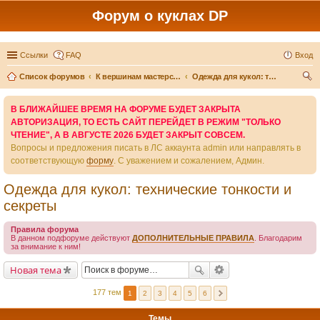
Форум о куклах DP
Ссылки
FAQ
Вход
Список форумов
К вершинам мастерства - вместе
Одежда для кукол: технические тонкости и секреты
ои
В БЛИЖАЙШЕЕ ВРЕМЯ НА ФОРУМЕ БУДЕТ ЗАКРЫТА
ск
АВТОРИЗАЦИЯ, ТО ЕСТЬ САЙТ ПЕРЕЙДЕТ В РЕЖИМ "ТОЛЬКО
ЧТЕНИЕ", А В АВГУСТЕ 2026 БУДЕТ ЗАКРЫТ СОВСЕМ.
Вопросы и предложения писать в ЛС аккаунта admin или направлять в
соответствующую
форму
. С уважением и сожалением, Админ.
Одежда для кукол: технические тонкости и
секреты
Правила форума
В данном подфоруме действуют
ДОПОЛНИТЕЛЬНЫЕ ПРАВИЛА
. Благодарим
за внимание к ним!
Новая тема
177 тем
1
2
3
4
5
6
Темы