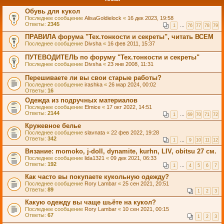
Обувь для кукол
Последнее сообщение
AlisaGoldielock
«
16 дек 2023, 19:58
Ответы:
2345
1
…
76
77
78
79
ПРАВИЛА форума "Тех.тонкости и секреты", читать ВСЕМ
Последнее сообщение
Divsha
«
16 фев 2011, 15:37
ПУТЕВОДИТЕЛЬ по форуму "Тех.тонкости и секреты"
Последнее сообщение
Divsha
«
23 янв 2008, 11:31
Перешиваете ли вы свои старые работы?
Последнее сообщение
irashka
«
26 мар 2024, 00:02
Ответы:
16
Одежда из подручных материалов
Последнее сообщение
Elmice
«
17 окт 2022, 14:51
Ответы:
2144
1
…
69
70
71
72
Кружевное белье
Последнее сообщение
slavnata
«
22 фев 2022, 19:28
Ответы:
342
1
…
9
10
11
12
Вязание: momoko, j-doll, dynamite, kurhn, LIV, obitsu 27 см.
Последнее сообщение
lida1321
«
09 дек 2021, 06:33
Ответы:
192
1
…
4
5
6
7
Как часто вы покупаете кукольную одежду?
Последнее сообщение
Rory Lambar
«
25 сен 2021, 20:51
Ответы:
89
1
2
3
Какую одежду вы чаще шьёте на кукол?
Последнее сообщение
Rory Lambar
«
10 сен 2021, 00:15
Ответы:
67
1
2
3