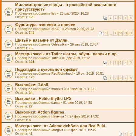
Миллиметровые спицы - в российской реальности
присутствуют?
Последнее сообщение
liss
«
26 мар 2020, 16:28
Ответы:
125
1
2
3
4
5
Фурнитура, застежки и прочее
Последнее сообщение
NIKOL
«
28 фев 2020, 21:43
Ответы:
348
1
…
9
10
11
12
Шитьё и вязание от Дэлли.
Последнее сообщение
Odessitka
«
29 дек 2019, 23:37
Ответы:
15
Мастер-классы от Таtin: шатры, обувь, парики и пр.
Последнее сообщение
Tatin
«
01 дек 2019, 17:12
Ответы:
121
1
2
3
4
5
Подкладка в кукольной одежде
Последнее сообщение
RedRidinHood
«
19 окт 2019, 20:51
Ответы:
123
1
2
3
4
5
Выкройки: J-doll
Последнее сообщение
murekis
«
09 июл 2019, 11:05
Ответы:
14
Выкройки : Petite Blythe LPS
Последнее сообщение
dama
«
01 июн 2019, 14:50
Ответы:
27
Выкройки: Action figures
Последнее сообщение
Helavisa7
«
27 фев 2019, 17:32
Ответы:
8
Мастер-класс: от AdamovichNata для RealPuki
Последнее сообщение
Margolit
«
22 фев 2019, 19:35
Ответы:
43
1
2