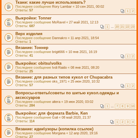
Ткани: какие лучше использовать?
Последнее сообщение
Rory Lambar
«
10 сен 2021, 00:02
Ответы:
57
1
2
Выкройки: Tonner
Последнее сообщение
MsRavel
«
27 май 2021, 12:13
Ответы:
687
1
…
20
21
22
23
Верх изделия
Последнее сообщение
Dannakro
«
11 апр 2021, 18:54
Ответы:
1
Вязание: Тоннер
Последнее сообщение
brigit666
«
10 янв 2021, 16:19
Ответы:
41
1
2
Выкройки: obitsu\volks
Последнее сообщение
Ivdi Raido
«
08 янв 2021, 08:20
Ответы:
25
Вязание: для разных типов кукол от Chupacabra
Последнее сообщение
oks_1971
«
25 июн 2020, 10:32
Ответы:
57
1
2
Вопросы-ответы\советы по шитью кукол.одежды и
аксессуаров
Последнее сообщение
altera
«
19 июн 2020, 03:02
Ответы:
284
1
…
7
8
9
10
Выкройки: для формата Barbie, Ken
Последнее сообщение
Gali
«
08 май 2020, 21:37
Ответы:
114
1
2
3
4
Вязание: идеи\узоры (копилка ссылок)
Последнее сообщение
Morgana
«
12 апр 2020, 19:16
Ответы:
27