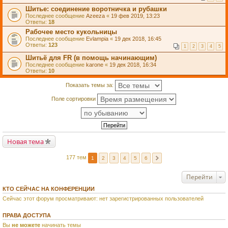
Шитье: соединение воротничка и рубашки
Последнее сообщение
Azeeza
«
19 фев 2019, 13:23
Ответы:
18
Рабочее место кукольницы
Последнее сообщение
Evlampia
«
19 дек 2018, 16:45
Ответы:
123
1
2
3
4
5
Шитьё для FR (в помощь начинающим)
Последнее сообщение
karone
«
19 дек 2018, 16:34
Ответы:
10
Показать темы за:
Поле сортировки
Новая тема
177 тем
1
2
3
4
5
6
Перейти
КТО СЕЙЧАС НА КОНФЕРЕНЦИИ
Сейчас этот форум просматривают: нет зарегистрированных пользователей
ПРАВА ДОСТУПА
Вы
не можете
начинать темы