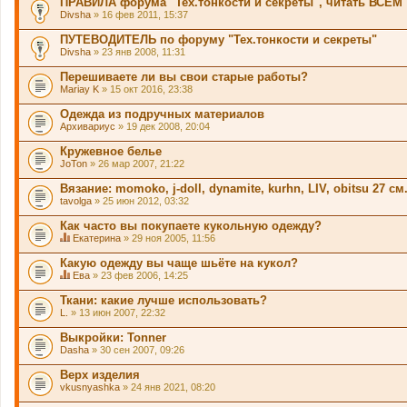
ПРАВИЛА форума "Тех.тонкости и секреты", читать ВСЕМ
Divsha
» 16 фев 2011, 15:37
ПУТЕВОДИТЕЛЬ по форуму "Тех.тонкости и секреты"
Divsha
» 23 янв 2008, 11:31
Перешиваете ли вы свои старые работы?
Mariay K
» 15 окт 2016, 23:38
Одежда из подручных материалов
Архивариус
» 19 дек 2008, 20:04
Кружевное белье
JoTon
» 26 мар 2007, 21:22
Вязание: momoko, j-doll, dynamite, kurhn, LIV, obitsu 27 см
tavolga
» 25 июн 2012, 03:32
Как часто вы покупаете кукольную одежду?
Екатерина
» 29 ноя 2005, 11:56
Д
а
Какую одежду вы чаще шьёте на кукол?
н
Ева
» 23 фев 2006, 14:25
н
Д
а
а
Ткани: какие лучше использовать?
я
н
L.
» 13 июн 2007, 22:32
т
н
е
а
м
Выкройки: Tonner
я
а
Dasha
т
» 30 сен 2007, 09:26
с
е
о
м
Верх изделия
д
а
vkusnyashka
» 24 янв 2021, 08:20
е
с
р
о