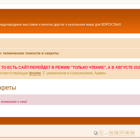
еждународные выставки и многое другое о кукольном мире для ВЗРОСЛЫХ
: технические тонкости и секреты
О ЕСТЬ САЙТ ПЕРЕЙДЕТ В РЕЖИМ "ТОЛЬКО ЧТЕНИЕ", А В АВГУСТЕ 20
соответствующую
форму
. С уважением и сожалением, Админ.
екреты
а внимание к ним!
1
…
75
76
77
78
79