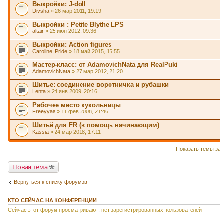
Выкройки: J-doll
Divsha
» 26 мар 2011, 19:19
Выкройки : Petite Blythe LPS
altair
» 25 июн 2012, 09:36
Выкройки: Action figures
Caroline_Pride
» 18 май 2015, 15:55
Мастер-класс: от AdamovichNata для RealPuki
AdamovichNata
» 27 мар 2012, 21:20
Шитье: соединение воротничка и рубашки
Lenta
» 24 янв 2009, 20:16
Рабочее место кукольницы
Freeyyaa
» 11 фев 2008, 21:46
Шитьё для FR (в помощь начинающим)
Kassia
» 24 мар 2018, 17:11
Показать темы з
Новая тема
Вернуться к списку форумов
КТО СЕЙЧАС НА КОНФЕРЕНЦИИ
Сейчас этот форум просматривают: нет зарегистрированных пользователей