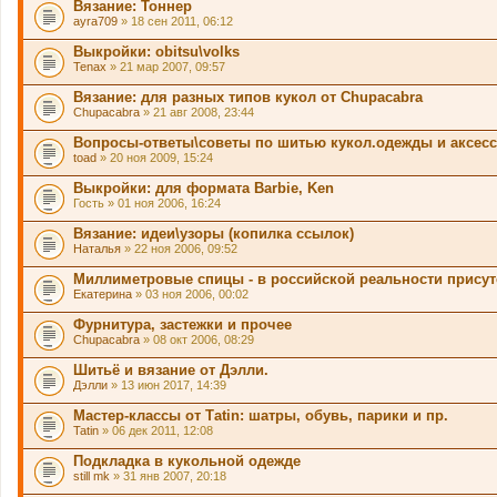
Вязание: Тоннер
ж
д
и
ayra709
» 18 сен 2011, 06:12
е
т
р
о
Выкройки: obitsu\volks
ж
п
и
Tenax
» 21 мар 2007, 09:57
р
т
о
о
Вязание: для разных типов кукол от Chupacabra
с
п
.
Chupacabra
» 21 авг 2008, 23:44
р
о
Вопросы-ответы\советы по шитью кукол.одежды и аксес
с
.
toad
» 20 ноя 2009, 15:24
Выкройки: для формата Barbie, Ken
Гость
» 01 ноя 2006, 16:24
Вязание: идеи\узоры (копилка ссылок)
Наталья
» 22 ноя 2006, 09:52
Миллиметровые спицы - в российской реальности прису
Екатерина
» 03 ноя 2006, 00:02
Фурнитура, застежки и прочее
Chupacabra
» 08 окт 2006, 08:29
Шитьё и вязание от Дэлли.
Дэлли
» 13 июн 2017, 14:39
Мастер-классы от Таtin: шатры, обувь, парики и пр.
Tatin
» 06 дек 2011, 12:08
Подкладка в кукольной одежде
still mk
» 31 янв 2007, 20:18