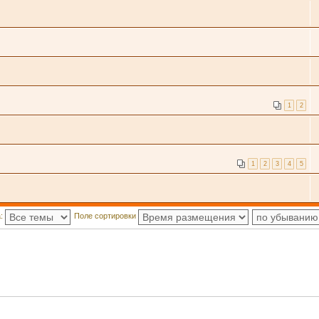
1
2
1
2
3
4
5
а:
Поле сортировки