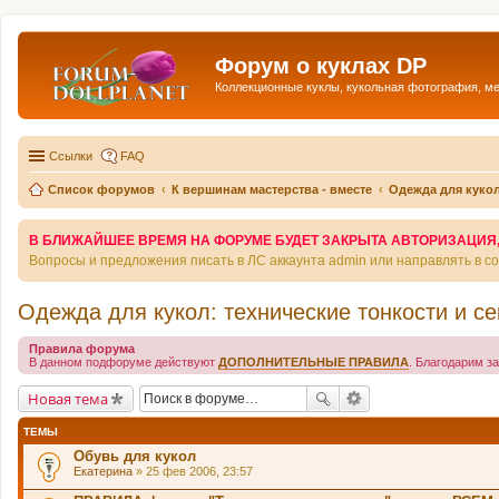
Форум о куклах DP
Коллекционные куклы, кукольная фотография, м
Ссылки
FAQ
Список форумов
К вершинам мастерства - вместе
Одежда для кукол
В БЛИЖАЙШЕЕ ВРЕМЯ НА ФОРУМЕ БУДЕТ ЗАКРЫТА АВТОРИЗАЦИЯ, Т
Вопросы и предложения писать в ЛС аккаунта admin или направлять в 
Одежда для кукол: технические тонкости и с
Правила форума
В данном подфоруме действуют
ДОПОЛНИТЕЛЬНЫЕ ПРАВИЛА
. Благодарим з
Новая тема
ТЕМЫ
Обувь для кукол
Екатерина
» 25 фев 2006, 23:57