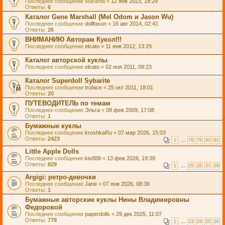
Последнее сообщение
Maranta
«
12 янв 2023, 18:29
Ответы:
6
Каталог Gene Marshall (Mel Odom и Jason Wu)
Последнее сообщение
dollfason
«
16 авг 2014, 02:41
Ответы:
26
ВНИМАНИЮ Авторам Кукол!!!
Последнее сообщение
elcato
«
11 янв 2012, 13:29
Каталог авторской куклы
Последнее сообщение
elcato
«
02 ноя 2011, 09:23
Каталог Superdoll Sybarite
Последнее сообщение
truface
«
25 окт 2011, 18:01
Ответы:
20
ПУТЕВОДИТЕЛЬ по темам
Последнее сообщение
Эльга
«
08 фев 2009, 17:08
Ответы:
1
Бумажные куклы
Последнее сообщение
kroshkaRu
«
07 мар 2026, 15:03
Ответы:
2423
1
…
78
79
80
81
Little Apple Dolls
Последнее сообщение
kis888
«
13 фев 2026, 19:39
Ответы:
829
1
…
25
26
27
28
Argigi: ретро-девочки
Последнее сообщение
Jane
«
07 янв 2026, 08:36
Ответы:
1
Бумажные авторские куклы Нины Владимировны
Федоровой
Последнее сообщение
paperdolls
«
29 дек 2025, 11:07
Ответы:
778
1
…
23
24
25
26