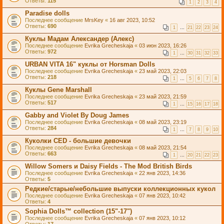
Ответы:
115
1
2
3
4
Paradise dolls
Последнее сообщение
MrsKey
«
16 авг 2023, 10:52
Ответы:
690
1
…
21
22
23
24
Куклы Мадам Александер (Алекс)
Последнее сообщение
Evrika Grecheskaja
«
03 июн 2023, 16:26
Ответы:
972
1
…
30
31
32
33
URBAN VITA 16" куклы от Horsman Dolls
Последнее сообщение
Evrika Grecheskaja
«
23 май 2023, 22:03
Ответы:
218
1
…
5
6
7
8
Куклы Gene Marshall
Последнее сообщение
Evrika Grecheskaja
«
23 май 2023, 21:59
Ответы:
517
1
…
15
16
17
18
Gabby and Violet By Doug James
Последнее сообщение
Evrika Grecheskaja
«
08 май 2023, 23:19
Ответы:
284
1
…
7
8
9
10
Куколки CED - большие девочки
Последнее сообщение
Evrika Grecheskaja
«
08 май 2023, 21:54
Ответы:
663
1
…
20
21
22
23
Willow Somers и Daisy Fields - The Mod British Birds
Последнее сообщение
Evrika Grecheskaja
«
22 янв 2023, 14:36
Ответы:
5
Редкие/старые/небольшие выпуски коллекционных кукол
Последнее сообщение
Evrika Grecheskaja
«
07 янв 2023, 10:42
Ответы:
4
Sophia Dolls™ collection (15"-17")
Последнее сообщение
Evrika Grecheskaja
«
07 янв 2023, 10:12