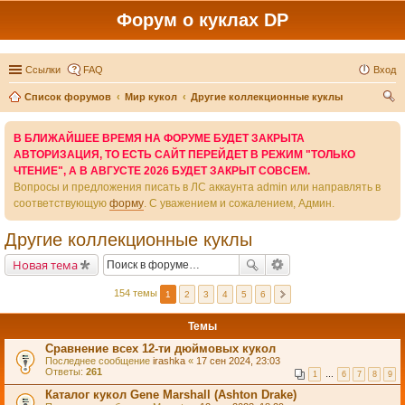
Форум о куклах DP
Ссылки
FAQ
Вход
Список форумов
Мир кукол
Другие коллекционные куклы
ои
В БЛИЖАЙШЕЕ ВРЕМЯ НА ФОРУМЕ БУДЕТ ЗАКРЫТА
ск
АВТОРИЗАЦИЯ, ТО ЕСТЬ САЙТ ПЕРЕЙДЕТ В РЕЖИМ "ТОЛЬКО
ЧТЕНИЕ", А В АВГУСТЕ 2026 БУДЕТ ЗАКРЫТ СОВСЕМ.
Вопросы и предложения писать в ЛС аккаунта admin или направлять в
соответствующую
форму
. С уважением и сожалением, Админ.
Другие коллекционные куклы
Новая тема
154 темы
1
2
3
4
5
6
Темы
Сравнение всех 12-ти дюймовых кукол
Последнее сообщение
irashka
«
17 сен 2024, 23:03
Ответы:
261
1
…
6
7
8
9
Каталог кукол Gene Marshall (Ashton Drake)