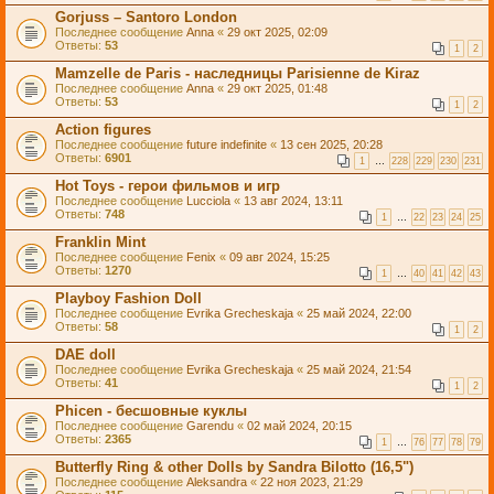
Gorjuss – Santoro London
Последнее сообщение
Anna
«
29 окт 2025, 02:09
Ответы:
53
1
2
Mamzelle de Paris - наследницы Parisienne de Kiraz
Последнее сообщение
Anna
«
29 окт 2025, 01:48
Ответы:
53
1
2
Action figures
Последнее сообщение
future indefinite
«
13 сен 2025, 20:28
Ответы:
6901
1
…
228
229
230
231
Hot Toys - герои фильмов и игр
Последнее сообщение
Lucciola
«
13 авг 2024, 13:11
Ответы:
748
1
…
22
23
24
25
Franklin Mint
Последнее сообщение
Fenix
«
09 авг 2024, 15:25
Ответы:
1270
1
…
40
41
42
43
Playboy Fashion Doll
Последнее сообщение
Evrika Grecheskaja
«
25 май 2024, 22:00
Ответы:
58
1
2
DAE doll
Последнее сообщение
Evrika Grecheskaja
«
25 май 2024, 21:54
Ответы:
41
1
2
Phicen - бесшовные куклы
Последнее сообщение
Garendu
«
02 май 2024, 20:15
Ответы:
2365
1
…
76
77
78
79
Butterfly Ring & other Dolls by Sandra Bilotto (16,5")
Последнее сообщение
Aleksandra
«
22 ноя 2023, 21:29