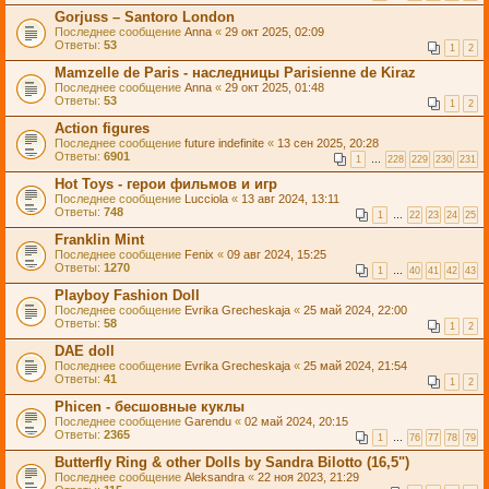
Gorjuss – Santoro London
Последнее сообщение
Anna
«
29 окт 2025, 02:09
Ответы:
53
1
2
Mamzelle de Paris - наследницы Parisienne de Kiraz
Последнее сообщение
Anna
«
29 окт 2025, 01:48
Ответы:
53
1
2
Action figures
Последнее сообщение
future indefinite
«
13 сен 2025, 20:28
Ответы:
6901
1
…
228
229
230
231
Hot Toys - герои фильмов и игр
Последнее сообщение
Lucciola
«
13 авг 2024, 13:11
Ответы:
748
1
…
22
23
24
25
Franklin Mint
Последнее сообщение
Fenix
«
09 авг 2024, 15:25
Ответы:
1270
1
…
40
41
42
43
Playboy Fashion Doll
Последнее сообщение
Evrika Grecheskaja
«
25 май 2024, 22:00
Ответы:
58
1
2
DAE doll
Последнее сообщение
Evrika Grecheskaja
«
25 май 2024, 21:54
Ответы:
41
1
2
Phicen - бесшовные куклы
Последнее сообщение
Garendu
«
02 май 2024, 20:15
Ответы:
2365
1
…
76
77
78
79
Butterfly Ring & other Dolls by Sandra Bilotto (16,5")
Последнее сообщение
Aleksandra
«
22 ноя 2023, 21:29