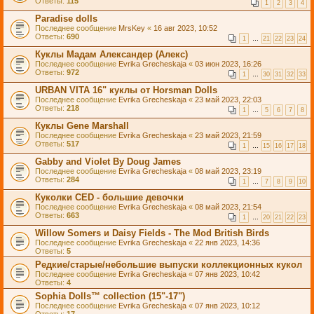
Ответы:
115
1
2
3
4
Paradise dolls
Последнее сообщение
MrsKey
«
16 авг 2023, 10:52
Ответы:
690
1
…
21
22
23
24
Куклы Мадам Александер (Алекс)
Последнее сообщение
Evrika Grecheskaja
«
03 июн 2023, 16:26
Ответы:
972
1
…
30
31
32
33
URBAN VITA 16" куклы от Horsman Dolls
Последнее сообщение
Evrika Grecheskaja
«
23 май 2023, 22:03
Ответы:
218
1
…
5
6
7
8
Куклы Gene Marshall
Последнее сообщение
Evrika Grecheskaja
«
23 май 2023, 21:59
Ответы:
517
1
…
15
16
17
18
Gabby and Violet By Doug James
Последнее сообщение
Evrika Grecheskaja
«
08 май 2023, 23:19
Ответы:
284
1
…
7
8
9
10
Куколки CED - большие девочки
Последнее сообщение
Evrika Grecheskaja
«
08 май 2023, 21:54
Ответы:
663
1
…
20
21
22
23
Willow Somers и Daisy Fields - The Mod British Birds
Последнее сообщение
Evrika Grecheskaja
«
22 янв 2023, 14:36
Ответы:
5
Редкие/старые/небольшие выпуски коллекционных кукол
Последнее сообщение
Evrika Grecheskaja
«
07 янв 2023, 10:42
Ответы:
4
Sophia Dolls™ collection (15"-17")
Последнее сообщение
Evrika Grecheskaja
«
07 янв 2023, 10:12