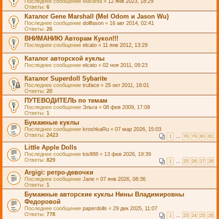
Последнее сообщение
Maranta
«
12 янв 2023, 18:29
Ответы:
6
Каталог Gene Marshall (Mel Odom и Jason Wu)
Последнее сообщение
dollfason
«
16 авг 2014, 02:41
Ответы:
26
ВНИМАНИЮ Авторам Кукол!!!
Последнее сообщение
elcato
«
11 янв 2012, 13:29
Каталог авторской куклы
Последнее сообщение
elcato
«
02 ноя 2011, 09:23
Каталог Superdoll Sybarite
Последнее сообщение
truface
«
25 окт 2011, 18:01
Ответы:
20
ПУТЕВОДИТЕЛЬ по темам
Последнее сообщение
Эльга
«
08 фев 2009, 17:08
Ответы:
1
Бумажные куклы
Последнее сообщение
kroshkaRu
«
07 мар 2026, 15:03
Ответы:
2423
1
…
78
79
80
81
Little Apple Dolls
Последнее сообщение
kis888
«
13 фев 2026, 19:39
Ответы:
829
1
…
25
26
27
28
Argigi: ретро-девочки
Последнее сообщение
Jane
«
07 янв 2026, 08:36
Ответы:
1
Бумажные авторские куклы Нины Владимировны
Федоровой
Последнее сообщение
paperdolls
«
29 дек 2025, 11:07
Ответы:
778
1
…
23
24
25
26