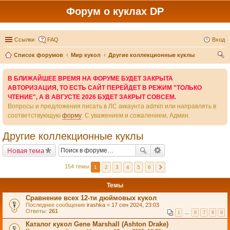
Форум о куклах DP
Ссылки
FAQ
Вход
Список форумов
Мир кукол
Другие коллекционные куклы
ои
В БЛИЖАЙШЕЕ ВРЕМЯ НА ФОРУМЕ БУДЕТ ЗАКРЫТА
ск
АВТОРИЗАЦИЯ, ТО ЕСТЬ САЙТ ПЕРЕЙДЕТ В РЕЖИМ "ТОЛЬКО
ЧТЕНИЕ", А В АВГУСТЕ 2026 БУДЕТ ЗАКРЫТ СОВСЕМ.
Вопросы и предложения писать в ЛС аккаунта admin или направлять в
соответствующую
форму
. С уважением и сожалением, Админ.
Другие коллекционные куклы
Новая тема
154 темы
1
2
3
4
5
6
Темы
Сравнение всех 12-ти дюймовых кукол
Последнее сообщение
irashka
«
17 сен 2024, 23:03
Ответы:
261
1
…
6
7
8
9
Каталог кукол Gene Marshall (Ashton Drake)