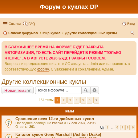
Форум о куклах DP
Ссылки
FAQ
Вход
Список форумов
Мир кукол
Другие коллекционные куклы
ои
В БЛИЖАЙШЕЕ ВРЕМЯ НА ФОРУМЕ БУДЕТ ЗАКРЫТА
ск
АВТОРИЗАЦИЯ, ТО ЕСТЬ САЙТ ПЕРЕЙДЕТ В РЕЖИМ "ТОЛЬКО
ЧТЕНИЕ", А В АВГУСТЕ 2026 БУДЕТ ЗАКРЫТ СОВСЕМ.
Вопросы и предложения писать в ЛС аккаунта admin или направлять в
соответствующую
форму
. С уважением и сожалением, Админ.
Другие коллекционные куклы
Новая тема
154 темы
1
2
3
4
5
6
Темы
Сравнение всех 12-ти дюймовых кукол
Последнее сообщение
irashka
«
17 сен 2024, 23:03
Ответы:
261
1
…
6
7
8
9
Каталог кукол Gene Marshall (Ashton Drake)