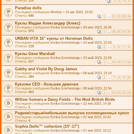
Ответы:
115
1
2
3
4
Paradise dolls
Последнее сообщение
MrsKey
«
16 авг 2023, 10:52
Ответы:
690
1
…
21
22
23
24
Куклы Мадам Александер (Алекс)
Последнее сообщение
Evrika Grecheskaja
«
03 июн 2023, 16:26
Ответы:
972
1
…
30
31
32
33
URBAN VITA 16" куклы от Horsman Dolls
Последнее сообщение
Evrika Grecheskaja
«
23 май 2023, 22:03
Ответы:
218
1
…
5
6
7
8
Куклы Gene Marshall
Последнее сообщение
Evrika Grecheskaja
«
23 май 2023, 21:59
Ответы:
517
1
…
15
16
17
18
Gabby and Violet By Doug James
Последнее сообщение
Evrika Grecheskaja
«
08 май 2023, 23:19
Ответы:
284
1
…
7
8
9
10
Куколки CED - большие девочки
Последнее сообщение
Evrika Grecheskaja
«
08 май 2023, 21:54
Ответы:
663
1
…
20
21
22
23
Willow Somers и Daisy Fields - The Mod British Birds
Последнее сообщение
Evrika Grecheskaja
«
22 янв 2023, 14:36
Ответы:
5
Редкие/старые/небольшие выпуски коллекционных кукол
Последнее сообщение
Evrika Grecheskaja
«
07 янв 2023, 10:42
Ответы:
4
Sophia Dolls™ collection (15"-17")
Последнее сообщение
Evrika Grecheskaja
«
07 янв 2023, 10:12