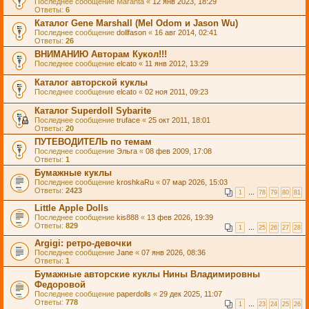
Последнее сообщение
Maranta
«
12 янв 2023, 18:29
Ответы:
6
Каталог Gene Marshall (Mel Odom и Jason Wu)
Последнее сообщение
dollfason
«
16 авг 2014, 02:41
Ответы:
26
ВНИМАНИЮ Авторам Кукол!!!
Последнее сообщение
elcato
«
11 янв 2012, 13:29
Каталог авторской куклы
Последнее сообщение
elcato
«
02 ноя 2011, 09:23
Каталог Superdoll Sybarite
Последнее сообщение
truface
«
25 окт 2011, 18:01
Ответы:
20
ПУТЕВОДИТЕЛЬ по темам
Последнее сообщение
Эльга
«
08 фев 2009, 17:08
Ответы:
1
Бумажные куклы
Последнее сообщение
kroshkaRu
«
07 мар 2026, 15:03
Ответы:
2423
1
…
78
79
80
81
Little Apple Dolls
Последнее сообщение
kis888
«
13 фев 2026, 19:39
Ответы:
829
1
…
25
26
27
28
Argigi: ретро-девочки
Последнее сообщение
Jane
«
07 янв 2026, 08:36
Ответы:
1
Бумажные авторские куклы Нины Владимировны
Федоровой
Последнее сообщение
paperdolls
«
29 дек 2025, 11:07
Ответы:
778
1
…
23
24
25
26