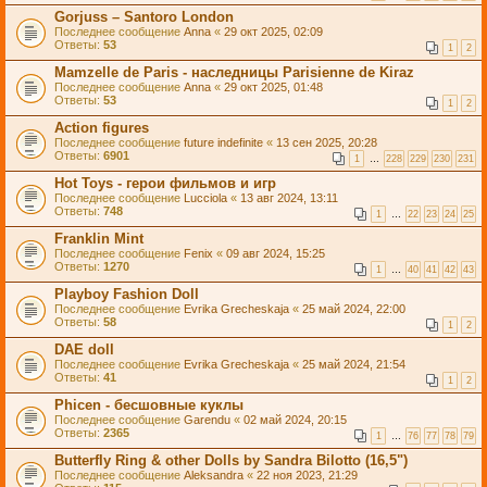
Gorjuss – Santoro London
Последнее сообщение
Anna
«
29 окт 2025, 02:09
Ответы:
53
1
2
Mamzelle de Paris - наследницы Parisienne de Kiraz
Последнее сообщение
Anna
«
29 окт 2025, 01:48
Ответы:
53
1
2
Action figures
Последнее сообщение
future indefinite
«
13 сен 2025, 20:28
Ответы:
6901
1
…
228
229
230
231
Hot Toys - герои фильмов и игр
Последнее сообщение
Lucciola
«
13 авг 2024, 13:11
Ответы:
748
1
…
22
23
24
25
Franklin Mint
Последнее сообщение
Fenix
«
09 авг 2024, 15:25
Ответы:
1270
1
…
40
41
42
43
Playboy Fashion Doll
Последнее сообщение
Evrika Grecheskaja
«
25 май 2024, 22:00
Ответы:
58
1
2
DAE doll
Последнее сообщение
Evrika Grecheskaja
«
25 май 2024, 21:54
Ответы:
41
1
2
Phicen - бесшовные куклы
Последнее сообщение
Garendu
«
02 май 2024, 20:15
Ответы:
2365
1
…
76
77
78
79
Butterfly Ring & other Dolls by Sandra Bilotto (16,5")
Последнее сообщение
Aleksandra
«
22 ноя 2023, 21:29