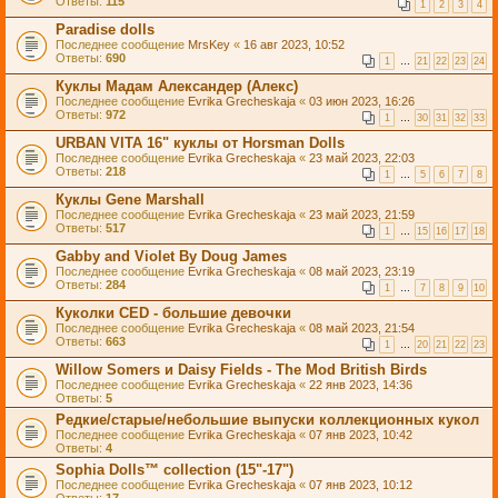
Ответы:
115
1
2
3
4
Paradise dolls
Последнее сообщение
MrsKey
«
16 авг 2023, 10:52
Ответы:
690
1
…
21
22
23
24
Куклы Мадам Александер (Алекс)
Последнее сообщение
Evrika Grecheskaja
«
03 июн 2023, 16:26
Ответы:
972
1
…
30
31
32
33
URBAN VITA 16" куклы от Horsman Dolls
Последнее сообщение
Evrika Grecheskaja
«
23 май 2023, 22:03
Ответы:
218
1
…
5
6
7
8
Куклы Gene Marshall
Последнее сообщение
Evrika Grecheskaja
«
23 май 2023, 21:59
Ответы:
517
1
…
15
16
17
18
Gabby and Violet By Doug James
Последнее сообщение
Evrika Grecheskaja
«
08 май 2023, 23:19
Ответы:
284
1
…
7
8
9
10
Куколки CED - большие девочки
Последнее сообщение
Evrika Grecheskaja
«
08 май 2023, 21:54
Ответы:
663
1
…
20
21
22
23
Willow Somers и Daisy Fields - The Mod British Birds
Последнее сообщение
Evrika Grecheskaja
«
22 янв 2023, 14:36
Ответы:
5
Редкие/старые/небольшие выпуски коллекционных кукол
Последнее сообщение
Evrika Grecheskaja
«
07 янв 2023, 10:42
Ответы:
4
Sophia Dolls™ collection (15"-17")
Последнее сообщение
Evrika Grecheskaja
«
07 янв 2023, 10:12