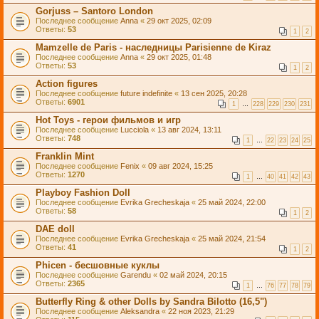
Gorjuss – Santoro London
Последнее сообщение
Anna
«
29 окт 2025, 02:09
Ответы:
53
1
2
Mamzelle de Paris - наследницы Parisienne de Kiraz
Последнее сообщение
Anna
«
29 окт 2025, 01:48
Ответы:
53
1
2
Action figures
Последнее сообщение
future indefinite
«
13 сен 2025, 20:28
Ответы:
6901
1
…
228
229
230
231
Hot Toys - герои фильмов и игр
Последнее сообщение
Lucciola
«
13 авг 2024, 13:11
Ответы:
748
1
…
22
23
24
25
Franklin Mint
Последнее сообщение
Fenix
«
09 авг 2024, 15:25
Ответы:
1270
1
…
40
41
42
43
Playboy Fashion Doll
Последнее сообщение
Evrika Grecheskaja
«
25 май 2024, 22:00
Ответы:
58
1
2
DAE doll
Последнее сообщение
Evrika Grecheskaja
«
25 май 2024, 21:54
Ответы:
41
1
2
Phicen - бесшовные куклы
Последнее сообщение
Garendu
«
02 май 2024, 20:15
Ответы:
2365
1
…
76
77
78
79
Butterfly Ring & other Dolls by Sandra Bilotto (16,5")
Последнее сообщение
Aleksandra
«
22 ноя 2023, 21:29