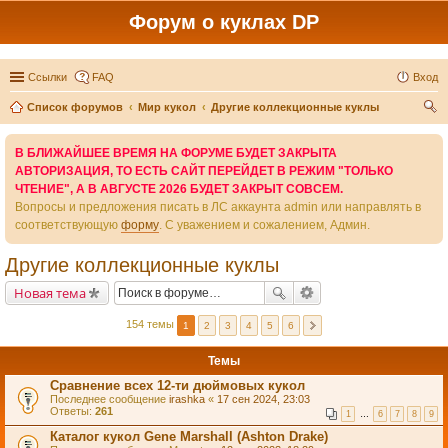
Форум о куклах DP
Ссылки
FAQ
Вход
Список форумов
Мир кукол
Другие коллекционные куклы
ои
В БЛИЖАЙШЕЕ ВРЕМЯ НА ФОРУМЕ БУДЕТ ЗАКРЫТА
ск
АВТОРИЗАЦИЯ, ТО ЕСТЬ САЙТ ПЕРЕЙДЕТ В РЕЖИМ "ТОЛЬКО
ЧТЕНИЕ", А В АВГУСТЕ 2026 БУДЕТ ЗАКРЫТ СОВСЕМ.
Вопросы и предложения писать в ЛС аккаунта admin или направлять в
соответствующую
форму
. С уважением и сожалением, Админ.
Другие коллекционные куклы
Новая тема
154 темы
1
2
3
4
5
6
Темы
Сравнение всех 12-ти дюймовых кукол
Последнее сообщение
irashka
«
17 сен 2024, 23:03
Ответы:
261
1
…
6
7
8
9
Каталог кукол Gene Marshall (Ashton Drake)