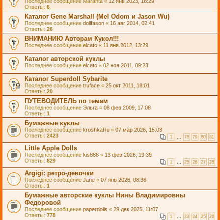
Последнее сообщение
Maranta
«
12 янв 2023, 18:29
Ответы:
6
Каталог Gene Marshall (Mel Odom и Jason Wu)
Последнее сообщение
dollfason
«
16 авг 2014, 02:41
Ответы:
26
ВНИМАНИЮ Авторам Кукол!!!
Последнее сообщение
elcato
«
11 янв 2012, 13:29
Каталог авторской куклы
Последнее сообщение
elcato
«
02 ноя 2011, 09:23
Каталог Superdoll Sybarite
Последнее сообщение
truface
«
25 окт 2011, 18:01
Ответы:
20
ПУТЕВОДИТЕЛЬ по темам
Последнее сообщение
Эльга
«
08 фев 2009, 17:08
Ответы:
1
Бумажные куклы
Последнее сообщение
kroshkaRu
«
07 мар 2026, 15:03
Ответы:
2423
1
…
78
79
80
81
Little Apple Dolls
Последнее сообщение
kis888
«
13 фев 2026, 19:39
Ответы:
829
1
…
25
26
27
28
Argigi: ретро-девочки
Последнее сообщение
Jane
«
07 янв 2026, 08:36
Ответы:
1
Бумажные авторские куклы Нины Владимировны
Федоровой
Последнее сообщение
paperdolls
«
29 дек 2025, 11:07
Ответы:
778
1
…
23
24
25
26