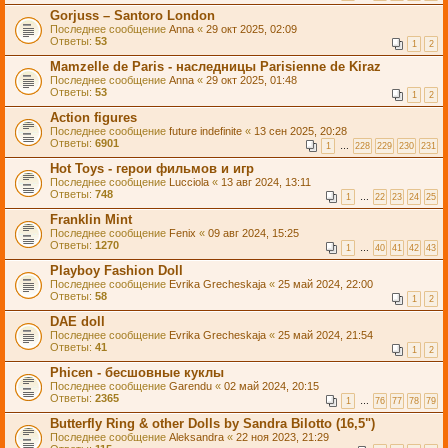
Gorjuss – Santoro London
Последнее сообщение
Anna
«
29 окт 2025, 02:09
Ответы:
53
1
2
Mamzelle de Paris - наследницы Parisienne de Kiraz
Последнее сообщение
Anna
«
29 окт 2025, 01:48
Ответы:
53
1
2
Action figures
Последнее сообщение
future indefinite
«
13 сен 2025, 20:28
Ответы:
6901
1
…
228
229
230
231
Hot Toys - герои фильмов и игр
Последнее сообщение
Lucciola
«
13 авг 2024, 13:11
Ответы:
748
1
…
22
23
24
25
Franklin Mint
Последнее сообщение
Fenix
«
09 авг 2024, 15:25
Ответы:
1270
1
…
40
41
42
43
Playboy Fashion Doll
Последнее сообщение
Evrika Grecheskaja
«
25 май 2024, 22:00
Ответы:
58
1
2
DAE doll
Последнее сообщение
Evrika Grecheskaja
«
25 май 2024, 21:54
Ответы:
41
1
2
Phicen - бесшовные куклы
Последнее сообщение
Garendu
«
02 май 2024, 20:15
Ответы:
2365
1
…
76
77
78
79
Butterfly Ring & other Dolls by Sandra Bilotto (16,5")
Последнее сообщение
Aleksandra
«
22 ноя 2023, 21:29