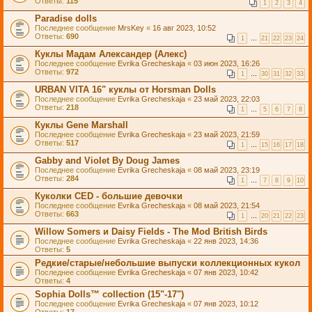
Ответы:
115
1
2
3
4
Paradise dolls
Последнее сообщение
MrsKey
«
16 авг 2023, 10:52
Ответы:
690
1
…
21
22
23
24
Куклы Мадам Александер (Алекс)
Последнее сообщение
Evrika Grecheskaja
«
03 июн 2023, 16:26
Ответы:
972
1
…
30
31
32
33
URBAN VITA 16" куклы от Horsman Dolls
Последнее сообщение
Evrika Grecheskaja
«
23 май 2023, 22:03
Ответы:
218
1
…
5
6
7
8
Куклы Gene Marshall
Последнее сообщение
Evrika Grecheskaja
«
23 май 2023, 21:59
Ответы:
517
1
…
15
16
17
18
Gabby and Violet By Doug James
Последнее сообщение
Evrika Grecheskaja
«
08 май 2023, 23:19
Ответы:
284
1
…
7
8
9
10
Куколки CED - большие девочки
Последнее сообщение
Evrika Grecheskaja
«
08 май 2023, 21:54
Ответы:
663
1
…
20
21
22
23
Willow Somers и Daisy Fields - The Mod British Birds
Последнее сообщение
Evrika Grecheskaja
«
22 янв 2023, 14:36
Ответы:
5
Редкие/старые/небольшие выпуски коллекционных кукол
Последнее сообщение
Evrika Grecheskaja
«
07 янв 2023, 10:42
Ответы:
4
Sophia Dolls™ collection (15"-17")
Последнее сообщение
Evrika Grecheskaja
«
07 янв 2023, 10:12