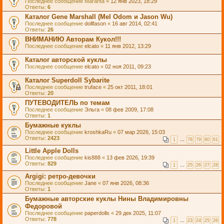
Последнее сообщение
Maranta
«
12 янв 2023, 18:29
Ответы:
6
Каталог Gene Marshall (Mel Odom и Jason Wu)
Последнее сообщение
dollfason
«
16 авг 2014, 02:41
Ответы:
26
ВНИМАНИЮ Авторам Кукол!!!
Последнее сообщение
elcato
«
11 янв 2012, 13:29
Каталог авторской куклы
Последнее сообщение
elcato
«
02 ноя 2011, 09:23
Каталог Superdoll Sybarite
Последнее сообщение
truface
«
25 окт 2011, 18:01
Ответы:
20
ПУТЕВОДИТЕЛЬ по темам
Последнее сообщение
Эльга
«
08 фев 2009, 17:08
Ответы:
1
Бумажные куклы
Последнее сообщение
kroshkaRu
«
07 мар 2026, 15:03
Ответы:
2423
1
…
78
79
80
81
Little Apple Dolls
Последнее сообщение
kis888
«
13 фев 2026, 19:39
Ответы:
829
1
…
25
26
27
28
Argigi: ретро-девочки
Последнее сообщение
Jane
«
07 янв 2026, 08:36
Ответы:
1
Бумажные авторские куклы Нины Владимировны
Федоровой
Последнее сообщение
paperdolls
«
29 дек 2025, 11:07
Ответы:
778
1
…
23
24
25
26