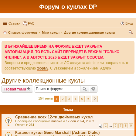
Форум о куклах DP
Ссылки
FAQ
Вход
Список форумов
Мир кукол
Другие коллекционные куклы
ои
В БЛИЖАЙШЕЕ ВРЕМЯ НА ФОРУМЕ БУДЕТ ЗАКРЫТА
ск
АВТОРИЗАЦИЯ, ТО ЕСТЬ САЙТ ПЕРЕЙДЕТ В РЕЖИМ "ТОЛЬКО
ЧТЕНИЕ", А В АВГУСТЕ 2026 БУДЕТ ЗАКРЫТ СОВСЕМ.
Вопросы и предложения писать в ЛС аккаунта admin или направлять в
соответствующую
форму
. С уважением и сожалением, Админ.
Другие коллекционные куклы
Новая тема
154 темы
1
2
3
4
5
6
Темы
Сравнение всех 12-ти дюймовых кукол
Последнее сообщение
irashka
«
17 сен 2024, 23:03
Ответы:
261
1
…
6
7
8
9
Каталог кукол Gene Marshall (Ashton Drake)