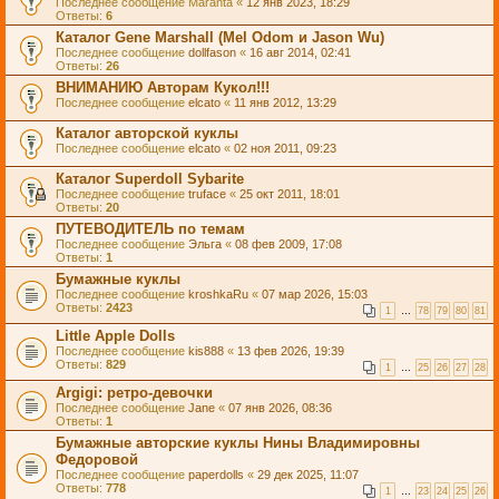
Последнее сообщение
Maranta
«
12 янв 2023, 18:29
Ответы:
6
Каталог Gene Marshall (Mel Odom и Jason Wu)
Последнее сообщение
dollfason
«
16 авг 2014, 02:41
Ответы:
26
ВНИМАНИЮ Авторам Кукол!!!
Последнее сообщение
elcato
«
11 янв 2012, 13:29
Каталог авторской куклы
Последнее сообщение
elcato
«
02 ноя 2011, 09:23
Каталог Superdoll Sybarite
Последнее сообщение
truface
«
25 окт 2011, 18:01
Ответы:
20
ПУТЕВОДИТЕЛЬ по темам
Последнее сообщение
Эльга
«
08 фев 2009, 17:08
Ответы:
1
Бумажные куклы
Последнее сообщение
kroshkaRu
«
07 мар 2026, 15:03
Ответы:
2423
1
…
78
79
80
81
Little Apple Dolls
Последнее сообщение
kis888
«
13 фев 2026, 19:39
Ответы:
829
1
…
25
26
27
28
Argigi: ретро-девочки
Последнее сообщение
Jane
«
07 янв 2026, 08:36
Ответы:
1
Бумажные авторские куклы Нины Владимировны
Федоровой
Последнее сообщение
paperdolls
«
29 дек 2025, 11:07
Ответы:
778
1
…
23
24
25
26