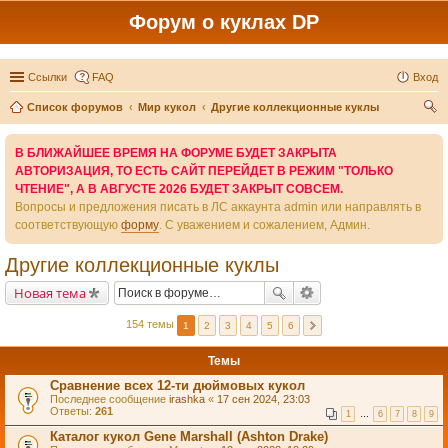
Форум о куклах DP
Ссылки
FAQ
Вход
Список форумов
Мир кукол
Другие коллекционные куклы
ои
В БЛИЖАЙШЕЕ ВРЕМЯ НА ФОРУМЕ БУДЕТ ЗАКРЫТА
ск
АВТОРИЗАЦИЯ, ТО ЕСТЬ САЙТ ПЕРЕЙДЕТ В РЕЖИМ "ТОЛЬКО
ЧТЕНИЕ", А В АВГУСТЕ 2026 БУДЕТ ЗАКРЫТ СОВСЕМ.
Вопросы и предложения писать в ЛС аккаунта admin или направлять в
соответствующую
форму
. С уважением и сожалением, Админ.
Другие коллекционные куклы
Новая тема
154 темы
1
2
3
4
5
6
Темы
Сравнение всех 12-ти дюймовых кукол
Последнее сообщение
irashka
«
17 сен 2024, 23:03
Ответы:
261
1
…
6
7
8
9
Каталог кукол Gene Marshall (Ashton Drake)