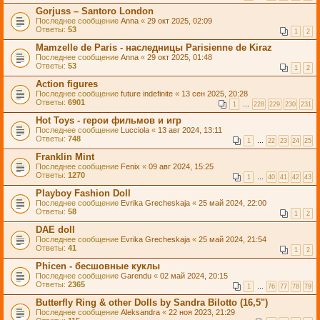
Gorjuss – Santoro London
Последнее сообщение
Anna
«
29 окт 2025, 02:09
Ответы:
53
1
2
Mamzelle de Paris - наследницы Parisienne de Kiraz
Последнее сообщение
Anna
«
29 окт 2025, 01:48
Ответы:
53
1
2
Action figures
Последнее сообщение
future indefinite
«
13 сен 2025, 20:28
Ответы:
6901
1
…
228
229
230
231
Hot Toys - герои фильмов и игр
Последнее сообщение
Lucciola
«
13 авг 2024, 13:11
Ответы:
748
1
…
22
23
24
25
Franklin Mint
Последнее сообщение
Fenix
«
09 авг 2024, 15:25
Ответы:
1270
1
…
40
41
42
43
Playboy Fashion Doll
Последнее сообщение
Evrika Grecheskaja
«
25 май 2024, 22:00
Ответы:
58
1
2
DAE doll
Последнее сообщение
Evrika Grecheskaja
«
25 май 2024, 21:54
Ответы:
41
1
2
Phicen - бесшовные куклы
Последнее сообщение
Garendu
«
02 май 2024, 20:15
Ответы:
2365
1
…
76
77
78
79
Butterfly Ring & other Dolls by Sandra Bilotto (16,5")
Последнее сообщение
Aleksandra
«
22 ноя 2023, 21:29