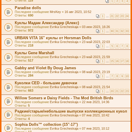
Ответы:
115
1
2
3
4
Paradise dolls
Последнее сообщение
MrsKey
«
16 авг 2023, 10:52
Ответы:
690
1
…
21
22
23
24
Куклы Мадам Александер (Алекс)
Последнее сообщение
Evrika Grecheskaja
«
03 июн 2023, 16:26
Ответы:
972
1
…
30
31
32
33
URBAN VITA 16" куклы от Horsman Dolls
Последнее сообщение
Evrika Grecheskaja
«
23 май 2023, 22:03
Ответы:
218
1
…
5
6
7
8
Куклы Gene Marshall
Последнее сообщение
Evrika Grecheskaja
«
23 май 2023, 21:59
Ответы:
517
1
…
15
16
17
18
Gabby and Violet By Doug James
Последнее сообщение
Evrika Grecheskaja
«
08 май 2023, 23:19
Ответы:
284
1
…
7
8
9
10
Куколки CED - большие девочки
Последнее сообщение
Evrika Grecheskaja
«
08 май 2023, 21:54
Ответы:
663
1
…
20
21
22
23
Willow Somers и Daisy Fields - The Mod British Birds
Последнее сообщение
Evrika Grecheskaja
«
22 янв 2023, 14:36
Ответы:
5
Редкие/старые/небольшие выпуски коллекционных кукол
Последнее сообщение
Evrika Grecheskaja
«
07 янв 2023, 10:42
Ответы:
4
Sophia Dolls™ collection (15"-17")
Последнее сообщение
Evrika Grecheskaja
«
07 янв 2023, 10:12