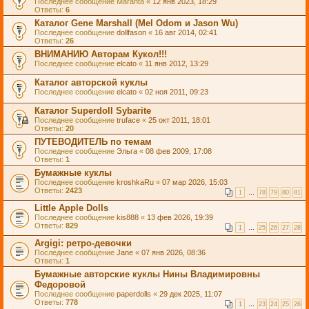
Последнее сообщение
Maranta
«
12 янв 2023, 18:29
Ответы:
6
Каталог Gene Marshall (Mel Odom и Jason Wu)
Последнее сообщение
dollfason
«
16 авг 2014, 02:41
Ответы:
26
ВНИМАНИЮ Авторам Кукол!!!
Последнее сообщение
elcato
«
11 янв 2012, 13:29
Каталог авторской куклы
Последнее сообщение
elcato
«
02 ноя 2011, 09:23
Каталог Superdoll Sybarite
Последнее сообщение
truface
«
25 окт 2011, 18:01
Ответы:
20
ПУТЕВОДИТЕЛЬ по темам
Последнее сообщение
Эльга
«
08 фев 2009, 17:08
Ответы:
1
Бумажные куклы
Последнее сообщение
kroshkaRu
«
07 мар 2026, 15:03
Ответы:
2423
1
…
78
79
80
81
Little Apple Dolls
Последнее сообщение
kis888
«
13 фев 2026, 19:39
Ответы:
829
1
…
25
26
27
28
Argigi: ретро-девочки
Последнее сообщение
Jane
«
07 янв 2026, 08:36
Ответы:
1
Бумажные авторские куклы Нины Владимировны
Федоровой
Последнее сообщение
paperdolls
«
29 дек 2025, 11:07
Ответы:
778
1
…
23
24
25
26