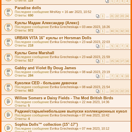
Ответы:
115
1
2
3
4
Paradise dolls
Последнее сообщение
MrsKey
«
16 авг 2023, 10:52
Ответы:
690
1
…
21
22
23
24
Куклы Мадам Александер (Алекс)
Последнее сообщение
Evrika Grecheskaja
«
03 июн 2023, 16:26
Ответы:
972
1
…
30
31
32
33
URBAN VITA 16" куклы от Horsman Dolls
Последнее сообщение
Evrika Grecheskaja
«
23 май 2023, 22:03
Ответы:
218
1
…
5
6
7
8
Куклы Gene Marshall
Последнее сообщение
Evrika Grecheskaja
«
23 май 2023, 21:59
Ответы:
517
1
…
15
16
17
18
Gabby and Violet By Doug James
Последнее сообщение
Evrika Grecheskaja
«
08 май 2023, 23:19
Ответы:
284
1
…
7
8
9
10
Куколки CED - большие девочки
Последнее сообщение
Evrika Grecheskaja
«
08 май 2023, 21:54
Ответы:
663
1
…
20
21
22
23
Willow Somers и Daisy Fields - The Mod British Birds
Последнее сообщение
Evrika Grecheskaja
«
22 янв 2023, 14:36
Ответы:
5
Редкие/старые/небольшие выпуски коллекционных кукол
Последнее сообщение
Evrika Grecheskaja
«
07 янв 2023, 10:42
Ответы:
4
Sophia Dolls™ collection (15"-17")
Последнее сообщение
Evrika Grecheskaja
«
07 янв 2023, 10:12