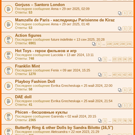
Gorjuss – Santoro London
Последнее сообщение
Anna
«
29 окт 2025, 02:09
Ответы:
53
1
2
Mamzelle de Paris - наследницы Parisienne de Kiraz
Последнее сообщение
Anna
«
29 окт 2025, 01:48
Ответы:
53
1
2
Action figures
Последнее сообщение
future indefinite
«
13 сен 2025, 20:28
Ответы:
6901
1
…
228
229
230
231
Hot Toys - герои фильмов и игр
Последнее сообщение
Lucciola
«
13 авг 2024, 13:11
Ответы:
748
1
…
22
23
24
25
Franklin Mint
Последнее сообщение
Fenix
«
09 авг 2024, 15:25
Ответы:
1270
1
…
40
41
42
43
Playboy Fashion Doll
Последнее сообщение
Evrika Grecheskaja
«
25 май 2024, 22:00
Ответы:
58
1
2
DAE doll
Последнее сообщение
Evrika Grecheskaja
«
25 май 2024, 21:54
Ответы:
41
1
2
Phicen - бесшовные куклы
Последнее сообщение
Garendu
«
02 май 2024, 20:15
Ответы:
2365
1
…
76
77
78
79
Butterfly Ring & other Dolls by Sandra Bilotto (16,5")
Последнее сообщение
Aleksandra
«
22 ноя 2023, 21:29