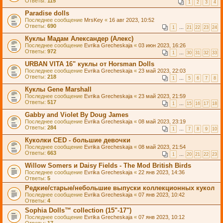
Ответы:
115
1
2
3
4
Paradise dolls
Последнее сообщение
MrsKey
«
16 авг 2023, 10:52
Ответы:
690
1
…
21
22
23
24
Куклы Мадам Александер (Алекс)
Последнее сообщение
Evrika Grecheskaja
«
03 июн 2023, 16:26
Ответы:
972
1
…
30
31
32
33
URBAN VITA 16" куклы от Horsman Dolls
Последнее сообщение
Evrika Grecheskaja
«
23 май 2023, 22:03
Ответы:
218
1
…
5
6
7
8
Куклы Gene Marshall
Последнее сообщение
Evrika Grecheskaja
«
23 май 2023, 21:59
Ответы:
517
1
…
15
16
17
18
Gabby and Violet By Doug James
Последнее сообщение
Evrika Grecheskaja
«
08 май 2023, 23:19
Ответы:
284
1
…
7
8
9
10
Куколки CED - большие девочки
Последнее сообщение
Evrika Grecheskaja
«
08 май 2023, 21:54
Ответы:
663
1
…
20
21
22
23
Willow Somers и Daisy Fields - The Mod British Birds
Последнее сообщение
Evrika Grecheskaja
«
22 янв 2023, 14:36
Ответы:
5
Редкие/старые/небольшие выпуски коллекционных кукол
Последнее сообщение
Evrika Grecheskaja
«
07 янв 2023, 10:42
Ответы:
4
Sophia Dolls™ collection (15"-17")
Последнее сообщение
Evrika Grecheskaja
«
07 янв 2023, 10:12