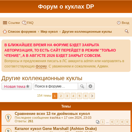
Форум о куклах DP
Ссылки
FAQ
Вход
Список форумов
Мир кукол
Другие коллекционные куклы
ои
В БЛИЖАЙШЕЕ ВРЕМЯ НА ФОРУМЕ БУДЕТ ЗАКРЫТА
ск
АВТОРИЗАЦИЯ, ТО ЕСТЬ САЙТ ПЕРЕЙДЕТ В РЕЖИМ "ТОЛЬКО
ЧТЕНИЕ", А В АВГУСТЕ 2026 БУДЕТ ЗАКРЫТ СОВСЕМ.
Вопросы и предложения писать в ЛС аккаунта admin или направлять в
соответствующую
форму
. С уважением и сожалением, Админ.
Другие коллекционные куклы
Новая тема
154 темы
1
2
3
4
5
6
Темы
Сравнение всех 12-ти дюймовых кукол
Последнее сообщение
irashka
«
17 сен 2024, 23:03
Ответы:
261
1
…
6
7
8
9
Каталог кукол Gene Marshall (Ashton Drake)