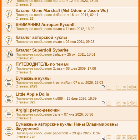
Последнее сообщение
Maranta
«
12 янв 2023, 18:29
Ответы:
6
Каталог Gene Marshall (Mel Odom и Jason Wu)
Последнее сообщение
dollfason
«
16 авг 2014, 02:41
Ответы:
26
ВНИМАНИЮ Авторам Кукол!!!
Последнее сообщение
elcato
«
11 янв 2012, 13:29
Каталог авторской куклы
Последнее сообщение
elcato
«
02 ноя 2011, 09:23
Каталог Superdoll Sybarite
Последнее сообщение
truface
«
25 окт 2011, 18:01
Ответы:
20
ПУТЕВОДИТЕЛЬ по темам
Последнее сообщение
Эльга
«
08 фев 2009, 17:08
Ответы:
1
Бумажные куклы
Последнее сообщение
kroshkaRu
«
07 мар 2026, 15:03
Ответы:
2423
1
…
78
79
80
81
Little Apple Dolls
Последнее сообщение
kis888
«
13 фев 2026, 19:39
Ответы:
829
1
…
25
26
27
28
Argigi: ретро-девочки
Последнее сообщение
Jane
«
07 янв 2026, 08:36
Ответы:
1
Бумажные авторские куклы Нины Владимировны
Федоровой
Последнее сообщение
paperdolls
«
29 дек 2025, 11:07
Ответы:
778
1
…
23
24
25
26