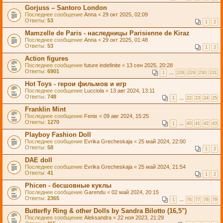
Gorjuss – Santoro London
Последнее сообщение
Anna
«
29 окт 2025, 02:09
Ответы:
53
1
2
Mamzelle de Paris - наследницы Parisienne de Kiraz
Последнее сообщение
Anna
«
29 окт 2025, 01:48
Ответы:
53
1
2
Action figures
Последнее сообщение
future indefinite
«
13 сен 2025, 20:28
Ответы:
6901
1
…
228
229
230
231
Hot Toys - герои фильмов и игр
Последнее сообщение
Lucciola
«
13 авг 2024, 13:11
Ответы:
748
1
…
22
23
24
25
Franklin Mint
Последнее сообщение
Fenix
«
09 авг 2024, 15:25
Ответы:
1270
1
…
40
41
42
43
Playboy Fashion Doll
Последнее сообщение
Evrika Grecheskaja
«
25 май 2024, 22:00
Ответы:
58
1
2
DAE doll
Последнее сообщение
Evrika Grecheskaja
«
25 май 2024, 21:54
Ответы:
41
1
2
Phicen - бесшовные куклы
Последнее сообщение
Garendu
«
02 май 2024, 20:15
Ответы:
2365
1
…
76
77
78
79
Butterfly Ring & other Dolls by Sandra Bilotto (16,5")
Последнее сообщение
Aleksandra
«
22 ноя 2023, 21:29