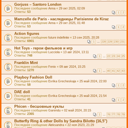
Gorjuss – Santoro London
Последнее сообщение
Anna
«
29 окт 2025, 02:09
Ответы:
53
1
2
Mamzelle de Paris - наследницы Parisienne de Kiraz
Последнее сообщение
Anna
«
29 окт 2025, 01:48
Ответы:
53
1
2
Action figures
Последнее сообщение
future indefinite
«
13 сен 2025, 20:28
Ответы:
6901
1
…
228
229
230
231
Hot Toys - герои фильмов и игр
Последнее сообщение
Lucciola
«
13 авг 2024, 13:11
Ответы:
748
1
…
22
23
24
25
Franklin Mint
Последнее сообщение
Fenix
«
09 авг 2024, 15:25
Ответы:
1270
1
…
40
41
42
43
Playboy Fashion Doll
Последнее сообщение
Evrika Grecheskaja
«
25 май 2024, 22:00
Ответы:
58
1
2
DAE doll
Последнее сообщение
Evrika Grecheskaja
«
25 май 2024, 21:54
Ответы:
41
1
2
Phicen - бесшовные куклы
Последнее сообщение
Garendu
«
02 май 2024, 20:15
Ответы:
2365
1
…
76
77
78
79
Butterfly Ring & other Dolls by Sandra Bilotto (16,5")
Последнее сообщение
Aleksandra
«
22 ноя 2023, 21:29