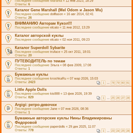
Последнее сообщение
Maranta
«
12 янв 2023, 18:29
Ответы:
6
Каталог Gene Marshall (Mel Odom и Jason Wu)
Последнее сообщение
dollfason
«
16 авг 2014, 02:41
Ответы:
26
ВНИМАНИЮ Авторам Кукол!!!
Последнее сообщение
elcato
«
11 янв 2012, 13:29
Каталог авторской куклы
Последнее сообщение
elcato
«
02 ноя 2011, 09:23
Каталог Superdoll Sybarite
Последнее сообщение
truface
«
25 окт 2011, 18:01
Ответы:
20
ПУТЕВОДИТЕЛЬ по темам
Последнее сообщение
Эльга
«
08 фев 2009, 17:08
Ответы:
1
Бумажные куклы
Последнее сообщение
kroshkaRu
«
07 мар 2026, 15:03
Ответы:
2423
1
…
78
79
80
81
Little Apple Dolls
Последнее сообщение
kis888
«
13 фев 2026, 19:39
Ответы:
829
1
…
25
26
27
28
Argigi: ретро-девочки
Последнее сообщение
Jane
«
07 янв 2026, 08:36
Ответы:
1
Бумажные авторские куклы Нины Владимировны
Федоровой
Последнее сообщение
paperdolls
«
29 дек 2025, 11:07
Ответы:
778
1
…
23
24
25
26