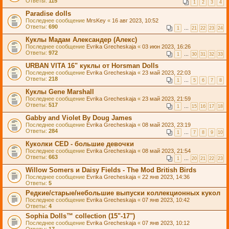
Ответы:
115
1
2
3
4
Paradise dolls
Последнее сообщение
MrsKey
«
16 авг 2023, 10:52
Ответы:
690
1
…
21
22
23
24
Куклы Мадам Александер (Алекс)
Последнее сообщение
Evrika Grecheskaja
«
03 июн 2023, 16:26
Ответы:
972
1
…
30
31
32
33
URBAN VITA 16" куклы от Horsman Dolls
Последнее сообщение
Evrika Grecheskaja
«
23 май 2023, 22:03
Ответы:
218
1
…
5
6
7
8
Куклы Gene Marshall
Последнее сообщение
Evrika Grecheskaja
«
23 май 2023, 21:59
Ответы:
517
1
…
15
16
17
18
Gabby and Violet By Doug James
Последнее сообщение
Evrika Grecheskaja
«
08 май 2023, 23:19
Ответы:
284
1
…
7
8
9
10
Куколки CED - большие девочки
Последнее сообщение
Evrika Grecheskaja
«
08 май 2023, 21:54
Ответы:
663
1
…
20
21
22
23
Willow Somers и Daisy Fields - The Mod British Birds
Последнее сообщение
Evrika Grecheskaja
«
22 янв 2023, 14:36
Ответы:
5
Редкие/старые/небольшие выпуски коллекционных кукол
Последнее сообщение
Evrika Grecheskaja
«
07 янв 2023, 10:42
Ответы:
4
Sophia Dolls™ collection (15"-17")
Последнее сообщение
Evrika Grecheskaja
«
07 янв 2023, 10:12