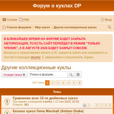
Форум о куклах DP
Ссылки
FAQ
Вход
Список форумов
Мир кукол
Другие коллекционные куклы
ои
В БЛИЖАЙШЕЕ ВРЕМЯ НА ФОРУМЕ БУДЕТ ЗАКРЫТА
ск
АВТОРИЗАЦИЯ, ТО ЕСТЬ САЙТ ПЕРЕЙДЕТ В РЕЖИМ "ТОЛЬКО
ЧТЕНИЕ", А В АВГУСТЕ 2026 БУДЕТ ЗАКРЫТ СОВСЕМ.
Вопросы и предложения писать в ЛС аккаунта admin или направлять в
соответствующую
форму
. С уважением и сожалением, Админ.
Другие коллекционные куклы
Новая тема
154 темы
1
2
3
4
5
6
Темы
Сравнение всех 12-ти дюймовых кукол
Последнее сообщение
irashka
«
17 сен 2024, 23:03
Ответы:
261
1
…
6
7
8
9
Каталог кукол Gene Marshall (Ashton Drake)