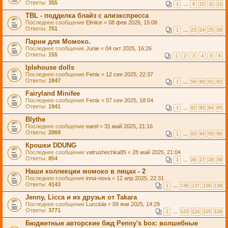
Ответы:
355
1
…
9
10
11
12
TBL - подделка блайз с алиэкспресса
Последнее сообщение
Elmice
«
08 фев 2026, 15:08
Ответы:
751
1
…
23
24
25
26
Парни для Момоко.
Последнее сообщение
Junie
«
04 окт 2025, 16:26
Ответы:
155
1
2
3
4
5
6
Iplehouse dolls
Последнее сообщение
Fenix
«
12 сен 2025, 22:37
Ответы:
1847
1
…
59
60
61
62
Fairyland Minifee
Последнее сообщение
Fenix
«
07 сен 2025, 18:04
Ответы:
1941
1
…
62
63
64
65
Blythe
Последнее сообщение
earel
«
31 май 2025, 21:16
Ответы:
2869
1
…
93
94
95
96
Крошки DDUNG
Последнее сообщение
vatrushechka85
«
28 май 2025, 21:04
Ответы:
854
1
…
26
27
28
29
Наши коллекции момоко в лицах - 2
Последнее сообщение
inna-nova
«
12 апр 2025, 22:31
Ответы:
4143
1
…
136
137
138
139
Jenny, Licca и их друзья от Takara
Последнее сообщение
Lucciola
«
09 янв 2025, 14:29
Ответы:
3771
1
…
123
124
125
126
Бюджетные авторские бжд Penny's box: волшебные