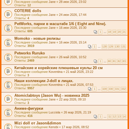
Последнее сообщение
Jane
«
28 июн 2026, 23:02
Ответы:
12
COTERIE dolls
Последнее сообщение
Jane
«
24 июн 2026, 17:44
Ответы:
4
PetWorks, парни в масштабе 1/6 ( Eight and Nine).
Последнее сообщение
Jane
«
16 июн 2026, 15:30
Ответы:
605
1
…
18
19
20
21
Momoko - новые релизы
Последнее сообщение
Jane
«
16 июн 2026, 15:14
Ответы:
3919
1
…
128
129
130
131
Petworks Ruruko
Последнее сообщение
Jane
«
26 май 2026, 10:52
Ответы:
2469
1
…
80
81
82
83
Китайские и корейские плюшевые куклы 20 см
Последнее сообщение
Koventina
«
21 май 2026, 23:22
Ответы:
3
Наши коллекции J-doll в лицах.
Последнее сообщение
Koventina
«
21 май 2026, 07:53
Ответы:
9957
1
…
329
330
331
332
Atomiclabtoys (Jason Wu) - новинка 2025
Последнее сообщение
Jane
«
22 апр 2026, 09:10
Ответы:
3
Аниме-фигурки
Последнее сообщение
Lucciola
«
26 мар 2026, 21:19
Ответы:
416
1
…
11
12
13
14
Mizi doll от Jason&dimon
Последнее сообщение
Kenobi
«
17 мар 2026, 08:52