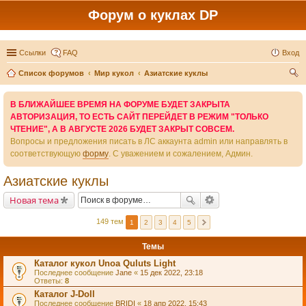
Форум о куклах DP
Ссылки
FAQ
Вход
Список форумов
Мир кукол
Азиатские куклы
ои
В БЛИЖАЙШЕЕ ВРЕМЯ НА ФОРУМЕ БУДЕТ ЗАКРЫТА
ск
АВТОРИЗАЦИЯ, ТО ЕСТЬ САЙТ ПЕРЕЙДЕТ В РЕЖИМ "ТОЛЬКО
ЧТЕНИЕ", А В АВГУСТЕ 2026 БУДЕТ ЗАКРЫТ СОВСЕМ.
Вопросы и предложения писать в ЛС аккаунта admin или направлять в
соответствующую
форму
. С уважением и сожалением, Админ.
Азиатские куклы
Новая тема
149 тем
1
2
3
4
5
Темы
Каталог кукол Unoa Quluts Light
Последнее сообщение
Jane
«
15 дек 2022, 23:18
Ответы:
8
Каталог J-Doll
Последнее сообщение
BRIDI
«
18 апр 2022, 15:43