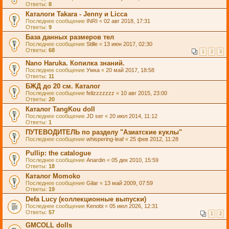
Ответы:
8
Каталоги Takara - Jenny и Licca
Последнее сообщение
INRI
«
02 авг 2018, 17:31
Ответы:
9
База данных размеров тел
Последнее сообщение
Stille
«
13 июн 2017, 02:30
Ответы:
68
1
2
3
Nano Haruka. Копилка знаний.
Последнее сообщение
Умка
«
20 май 2017, 18:58
Ответы:
11
БЖД до 20 см. Каталог
Последнее сообщение
felizzzzzzz
«
10 авг 2015, 23:00
Ответы:
20
Каталог TangKou doll
Последнее сообщение
JD ser
«
20 июл 2014, 11:12
Ответы:
1
ПУТЕВОДИТЕЛЬ по разделу "Азиатские куклы"
Последнее сообщение
whispering-leaf
«
25 фев 2012, 11:28
Pullip: the catalogue
Последнее сообщение
Anardin
«
05 дек 2010, 15:59
Ответы:
18
Каталог Momoko
Последнее сообщение
Gilar
«
13 май 2009, 07:59
Ответы:
19
Defa Lucy (коллекционные выпуски)
Последнее сообщение
Kenobi
«
05 июл 2026, 12:31
Ответы:
57
1
2
GMCOLL dolls