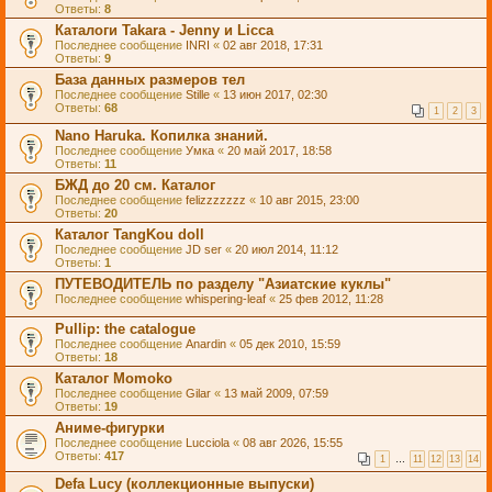
Ответы:
8
Каталоги Takara - Jenny и Licca
Последнее сообщение
INRI
«
02 авг 2018, 17:31
Ответы:
9
База данных размеров тел
Последнее сообщение
Stille
«
13 июн 2017, 02:30
Ответы:
68
1
2
3
Nano Haruka. Копилка знаний.
Последнее сообщение
Умка
«
20 май 2017, 18:58
Ответы:
11
БЖД до 20 см. Каталог
Последнее сообщение
felizzzzzzz
«
10 авг 2015, 23:00
Ответы:
20
Каталог TangKou doll
Последнее сообщение
JD ser
«
20 июл 2014, 11:12
Ответы:
1
ПУТЕВОДИТЕЛЬ по разделу "Азиатские куклы"
Последнее сообщение
whispering-leaf
«
25 фев 2012, 11:28
Pullip: the catalogue
Последнее сообщение
Anardin
«
05 дек 2010, 15:59
Ответы:
18
Каталог Momoko
Последнее сообщение
Gilar
«
13 май 2009, 07:59
Ответы:
19
Аниме-фигурки
Последнее сообщение
Lucciola
«
08 авг 2026, 15:55
Ответы:
417
1
…
11
12
13
14
Defa Lucy (коллекционные выпуски)