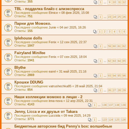
Ответы:
355
1
…
9
10
11
12
TBL - подделка блайз с алиэкспресса
Последнее сообщение
Elmice
«
08 фев 2026, 15:08
Ответы:
751
1
…
23
24
25
26
Парни для Момоко.
Последнее сообщение
Junie
«
04 окт 2025, 16:26
Ответы:
155
1
2
3
4
5
6
Iplehouse dolls
Последнее сообщение
Fenix
«
12 сен 2025, 22:37
Ответы:
1847
1
…
59
60
61
62
Fairyland Minifee
Последнее сообщение
Fenix
«
07 сен 2025, 18:04
Ответы:
1941
1
…
62
63
64
65
Blythe
Последнее сообщение
earel
«
31 май 2025, 21:16
Ответы:
2869
1
…
93
94
95
96
Крошки DDUNG
Последнее сообщение
vatrushechka85
«
28 май 2025, 21:04
Ответы:
854
1
…
26
27
28
29
Наши коллекции момоко в лицах - 2
Последнее сообщение
inna-nova
«
12 апр 2025, 22:31
Ответы:
4143
1
…
136
137
138
139
Jenny, Licca и их друзья от Takara
Последнее сообщение
Lucciola
«
09 янв 2025, 14:29
Ответы:
3771
1
…
123
124
125
126
Бюджетные авторские бжд Penny's box: волшебные