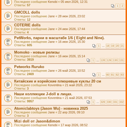
Последнее сообщение
Kenobi
«
05 июл 2026, 12:31
Ответы:
57
1
2
GMCOLL dolls
Последнее сообщение
Jane
«
28 июн 2026, 23:02
Ответы:
12
COTERIE dolls
Последнее сообщение
Jane
«
24 июн 2026, 17:44
Ответы:
4
PetWorks, парни в масштабе 1/6 ( Eight and Nine).
Последнее сообщение
Jane
«
16 июн 2026, 15:30
Ответы:
605
1
…
18
19
20
21
Momoko - новые релизы
Последнее сообщение
Jane
«
16 июн 2026, 15:14
Ответы:
3919
1
…
128
129
130
131
Petworks Ruruko
Последнее сообщение
Jane
«
26 май 2026, 10:52
Ответы:
2469
1
…
80
81
82
83
Китайские и корейские плюшевые куклы 20 см
Последнее сообщение
Koventina
«
21 май 2026, 23:22
Ответы:
3
Наши коллекции J-doll в лицах.
Последнее сообщение
Koventina
«
21 май 2026, 07:53
Ответы:
9957
1
…
329
330
331
332
Atomiclabtoys (Jason Wu) - новинка 2025
Последнее сообщение
Jane
«
22 апр 2026, 09:10
Ответы:
3
Mizi doll от Jason&dimon
Последнее сообщение
Kenobi
«
17 мар 2026, 08:52