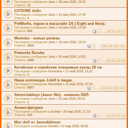
Последнее сообщение
Jane
«
28 июн 2026, 23:02
Ответы:
12
COTERIE dolls
Последнее сообщение
Jane
«
24 июн 2026, 17:44
Ответы:
4
PetWorks, парни в масштабе 1/6 ( Eight and Nine).
Последнее сообщение
Jane
«
16 июн 2026, 15:30
Ответы:
605
1
…
18
19
20
21
Momoko - новые релизы
Последнее сообщение
Jane
«
16 июн 2026, 15:14
Ответы:
3919
1
…
128
129
130
131
Petworks Ruruko
Последнее сообщение
Jane
«
26 май 2026, 10:52
Ответы:
2469
1
…
80
81
82
83
Китайские и корейские плюшевые куклы 20 см
Последнее сообщение
Koventina
«
21 май 2026, 23:22
Ответы:
3
Наши коллекции J-doll в лицах.
Последнее сообщение
Koventina
«
21 май 2026, 07:53
Ответы:
9957
1
…
329
330
331
332
Atomiclabtoys (Jason Wu) - новинка 2025
Последнее сообщение
Jane
«
22 апр 2026, 09:10
Ответы:
3
Аниме-фигурки
Последнее сообщение
Lucciola
«
26 мар 2026, 21:19
Ответы:
416
1
…
11
12
13
14
Mizi doll от Jason&dimon
Последнее сообщение
Kenobi
«
17 мар 2026, 08:52