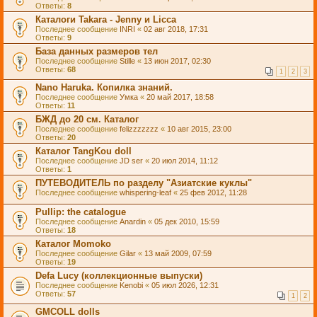
Ответы:
8
Каталоги Takara - Jenny и Licca
Последнее сообщение
INRI
«
02 авг 2018, 17:31
Ответы:
9
База данных размеров тел
Последнее сообщение
Stille
«
13 июн 2017, 02:30
Ответы:
68
1
2
3
Nano Haruka. Копилка знаний.
Последнее сообщение
Умка
«
20 май 2017, 18:58
Ответы:
11
БЖД до 20 см. Каталог
Последнее сообщение
felizzzzzzz
«
10 авг 2015, 23:00
Ответы:
20
Каталог TangKou doll
Последнее сообщение
JD ser
«
20 июл 2014, 11:12
Ответы:
1
ПУТЕВОДИТЕЛЬ по разделу "Азиатские куклы"
Последнее сообщение
whispering-leaf
«
25 фев 2012, 11:28
Pullip: the catalogue
Последнее сообщение
Anardin
«
05 дек 2010, 15:59
Ответы:
18
Каталог Momoko
Последнее сообщение
Gilar
«
13 май 2009, 07:59
Ответы:
19
Defa Lucy (коллекционные выпуски)
Последнее сообщение
Kenobi
«
05 июл 2026, 12:31
Ответы:
57
1
2
GMCOLL dolls