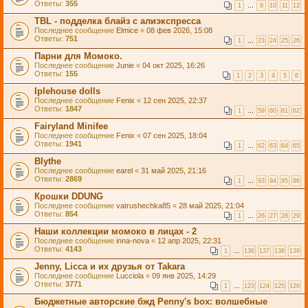
Ответы:
355
1
…
9
10
11
12
TBL - подделка блайз с алиэкспресса
Последнее сообщение
Elmice
«
08 фев 2026, 15:08
Ответы:
751
1
…
23
24
25
26
Парни для Момоко.
Последнее сообщение
Junie
«
04 окт 2025, 16:26
Ответы:
155
1
2
3
4
5
6
Iplehouse dolls
Последнее сообщение
Fenix
«
12 сен 2025, 22:37
Ответы:
1847
1
…
59
60
61
62
Fairyland Minifee
Последнее сообщение
Fenix
«
07 сен 2025, 18:04
Ответы:
1941
1
…
62
63
64
65
Blythe
Последнее сообщение
earel
«
31 май 2025, 21:16
Ответы:
2869
1
…
93
94
95
96
Крошки DDUNG
Последнее сообщение
vatrushechka85
«
28 май 2025, 21:04
Ответы:
854
1
…
26
27
28
29
Наши коллекции момоко в лицах - 2
Последнее сообщение
inna-nova
«
12 апр 2025, 22:31
Ответы:
4143
1
…
136
137
138
139
Jenny, Licca и их друзья от Takara
Последнее сообщение
Lucciola
«
09 янв 2025, 14:29
Ответы:
3771
1
…
123
124
125
126
Бюджетные авторские бжд Penny's box: волшебные