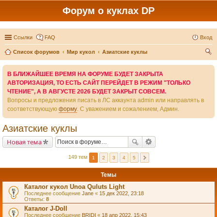
Форум о куклах DP
Ссылки
FAQ
Вход
Список форумов
Мир кукол
Азиатские куклы
ои
В БЛИЖАЙШЕЕ ВРЕМЯ НА ФОРУМЕ БУДЕТ ЗАКРЫТА
ск
АВТОРИЗАЦИЯ, ТО ЕСТЬ САЙТ ПЕРЕЙДЕТ В РЕЖИМ "ТОЛЬКО
ЧТЕНИЕ", А В АВГУСТЕ 2026 БУДЕТ ЗАКРЫТ СОВСЕМ.
Вопросы и предложения писать в ЛС аккаунта admin или направлять в
соответствующую
форму
. С уважением и сожалением, Админ.
Азиатские куклы
Новая тема
149 тем
1
2
3
4
5
Темы
Каталог кукол Unoa Quluts Light
Последнее сообщение
Jane
«
15 дек 2022, 23:18
Ответы:
8
Каталог J-Doll
Последнее сообщение
BRIDI
«
18 апр 2022, 15:43