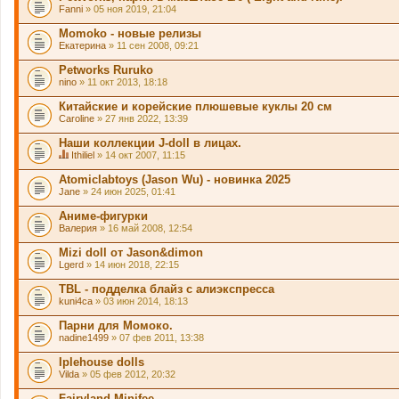
Fanni
» 05 ноя 2019, 21:04
Momoko - новые релизы
Екатерина
» 11 сен 2008, 09:21
Petworks Ruruko
nino
» 11 окт 2013, 18:18
Китайские и корейские плюшевые куклы 20 см
Caroline
» 27 янв 2022, 13:39
Наши коллекции J-doll в лицах.
Ithiliel
» 14 окт 2007, 11:15
Д
а
Atomiclabtoys (Jason Wu) - новинка 2025
н
Jane
» 24 июн 2025, 01:41
н
а
Аниме-фигурки
я
Валерия
т
» 16 май 2008, 12:54
е
м
Mizi doll от Jason&dimon
а
Lgerd
» 14 июн 2018, 22:15
с
о
TBL - подделка блайз с алиэкспресса
д
kuni4ca
» 03 июн 2014, 18:13
е
р
Парни для Момоко.
ж
и
nadine1499
» 07 фев 2011, 13:38
т
о
Iplehouse dolls
п
Vilda
» 05 фев 2012, 20:32
р
о
Fairyland Minifee
с