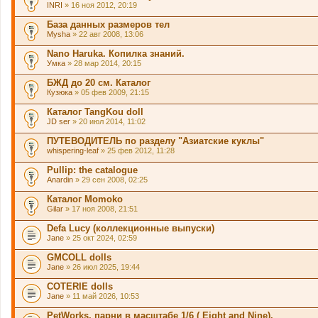
INRI
» 16 ноя 2012, 20:19
База данных размеров тел
Mysha
» 22 авг 2008, 13:06
Nano Haruka. Копилка знаний.
Умка
» 28 мар 2014, 20:15
БЖД до 20 см. Каталог
Кузюка
» 05 фев 2009, 21:15
Каталог TangKou doll
JD ser
» 20 июл 2014, 11:02
ПУТЕВОДИТЕЛЬ по разделу "Азиатские куклы"
whispering-leaf
» 25 фев 2012, 11:28
Pullip: the catalogue
Anardin
» 29 сен 2008, 02:25
Каталог Momoko
Gilar
» 17 ноя 2008, 21:51
Defa Lucy (коллекционные выпуски)
Jane
» 25 окт 2024, 02:59
GMCOLL dolls
Jane
» 26 июл 2025, 19:44
COTERIE dolls
Jane
» 11 май 2026, 10:53
PetWorks, парни в масштабе 1/6 ( Eight and Nine).