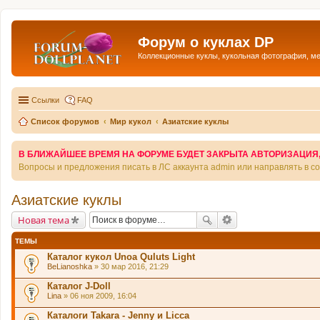
Форум о куклах DP
Коллекционные куклы, кукольная фотография, м
Ссылки
FAQ
Список форумов
Мир кукол
Азиатские куклы
В БЛИЖАЙШЕЕ ВРЕМЯ НА ФОРУМЕ БУДЕТ ЗАКРЫТА АВТОРИЗАЦИЯ, Т
Вопросы и предложения писать в ЛС аккаунта admin или направлять в 
Азиатские куклы
Новая тема
ТЕМЫ
Каталог кукол Unoa Quluts Light
BeLianoshka
» 30 мар 2016, 21:29
Каталог J-Doll
Lina
» 06 ноя 2009, 16:04
Каталоги Takara - Jenny и Licca