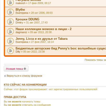
.
maloosh
» 17 фев 2009, 00:17
Blythe
Екатерина
» 28 окт 2006, 09:03
Крошки DDUNG
Dmitry
» 31 авг 2007, 17:43
Наши коллекции момоко в лицах - 2
dagmarez
» 09 авг 2013, 20:38
Jenny, Licca и их друзья от Takara
Екатерина
» 27 фев 2007, 16:14
Бюджетные авторские бжд Penny's box: волшебные сущес
Dilly
» 05 окт 2022, 23:38
Показать темы з
Новая тема
Вернуться к списку форумов
КТО СЕЙЧАС НА КОНФЕРЕНЦИИ
Сейчас этот форум просматривают: нет зарегистрированных пользователей
ПРАВА ДОСТУПА
Вы
не можете
начинать темы
Вы
не можете
отвечать на сообщения