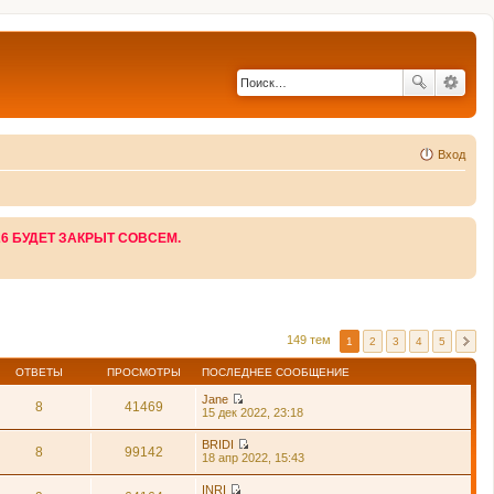
Вход
26 БУДЕТ ЗАКРЫТ СОВСЕМ.
149 тем
1
2
3
4
5
ОТВЕТЫ
ПРОСМОТРЫ
ПОСЛЕДНЕЕ СООБЩЕНИЕ
Jane
8
41469
П
15 дек 2022, 23:18
е
р
BRIDI
е
8
99142
П
18 апр 2022, 15:43
й
е
т
р
INRI
и