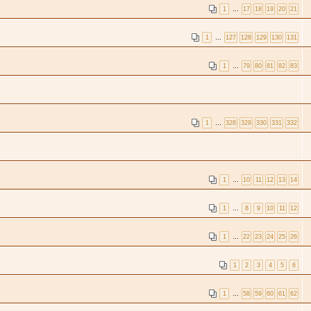
1
…
17
18
19
20
21
1
…
127
128
129
130
131
1
…
79
80
81
82
83
1
…
328
329
330
331
332
1
…
10
11
12
13
14
1
…
8
9
10
11
12
1
…
22
23
24
25
26
1
2
3
4
5
6
1
…
58
59
60
61
62