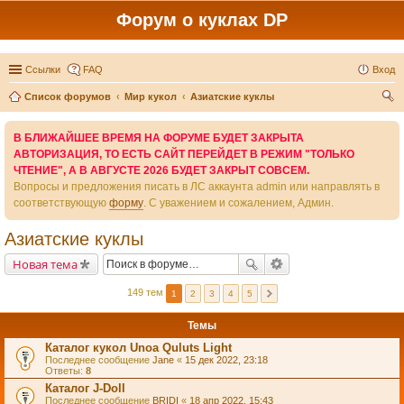
Форум о куклах DP
Ссылки
FAQ
Вход
Список форумов
Мир кукол
Азиатские куклы
ои
В БЛИЖАЙШЕЕ ВРЕМЯ НА ФОРУМЕ БУДЕТ ЗАКРЫТА
ск
АВТОРИЗАЦИЯ, ТО ЕСТЬ САЙТ ПЕРЕЙДЕТ В РЕЖИМ "ТОЛЬКО
ЧТЕНИЕ", А В АВГУСТЕ 2026 БУДЕТ ЗАКРЫТ СОВСЕМ.
Вопросы и предложения писать в ЛС аккаунта admin или направлять в
соответствующую
форму
. С уважением и сожалением, Админ.
Азиатские куклы
Новая тема
149 тем
1
2
3
4
5
Темы
Каталог кукол Unoa Quluts Light
Последнее сообщение
Jane
«
15 дек 2022, 23:18
Ответы:
8
Каталог J-Doll
Последнее сообщение
BRIDI
«
18 апр 2022, 15:43