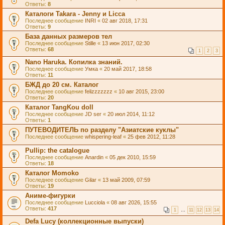
Ответы:
8
Каталоги Takara - Jenny и Licca
Последнее сообщение
INRI
«
02 авг 2018, 17:31
Ответы:
9
База данных размеров тел
Последнее сообщение
Stille
«
13 июн 2017, 02:30
Ответы:
68
1
2
3
Nano Haruka. Копилка знаний.
Последнее сообщение
Умка
«
20 май 2017, 18:58
Ответы:
11
БЖД до 20 см. Каталог
Последнее сообщение
felizzzzzzz
«
10 авг 2015, 23:00
Ответы:
20
Каталог TangKou doll
Последнее сообщение
JD ser
«
20 июл 2014, 11:12
Ответы:
1
ПУТЕВОДИТЕЛЬ по разделу "Азиатские куклы"
Последнее сообщение
whispering-leaf
«
25 фев 2012, 11:28
Pullip: the catalogue
Последнее сообщение
Anardin
«
05 дек 2010, 15:59
Ответы:
18
Каталог Momoko
Последнее сообщение
Gilar
«
13 май 2009, 07:59
Ответы:
19
Аниме-фигурки
Последнее сообщение
Lucciola
«
08 авг 2026, 15:55
Ответы:
417
1
…
11
12
13
14
Defa Lucy (коллекционные выпуски)