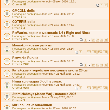
Последнее сообщение
Kenobi
«
05 июл 2026, 12:31
Ответы:
57
1
2
GMCOLL dolls
Последнее сообщение
Jane
«
28 июн 2026, 23:02
Ответы:
12
COTERIE dolls
Последнее сообщение
Jane
«
24 июн 2026, 17:44
Ответы:
4
PetWorks, парни в масштабе 1/6 ( Eight and Nine).
Последнее сообщение
Jane
«
16 июн 2026, 15:30
Ответы:
605
1
…
18
19
20
21
Momoko - новые релизы
Последнее сообщение
Jane
«
16 июн 2026, 15:14
Ответы:
3919
1
…
128
129
130
131
Petworks Ruruko
Последнее сообщение
Jane
«
26 май 2026, 10:52
Ответы:
2469
1
…
80
81
82
83
Китайские и корейские плюшевые куклы 20 см
Последнее сообщение
Koventina
«
21 май 2026, 23:22
Ответы:
3
Наши коллекции J-doll в лицах.
Последнее сообщение
Koventina
«
21 май 2026, 07:53
Ответы:
9957
1
…
329
330
331
332
Atomiclabtoys (Jason Wu) - новинка 2025
Последнее сообщение
Jane
«
22 апр 2026, 09:10
Ответы:
3
Mizi doll от Jason&dimon
Последнее сообщение
Kenobi
«
17 мар 2026, 08:52