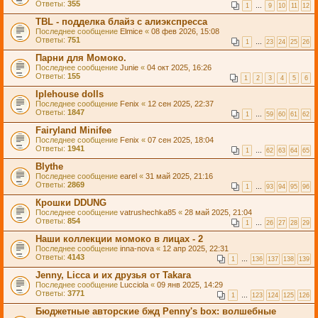
Ответы:
355
1
…
9
10
11
12
TBL - подделка блайз с алиэкспресса
Последнее сообщение
Elmice
«
08 фев 2026, 15:08
Ответы:
751
1
…
23
24
25
26
Парни для Момоко.
Последнее сообщение
Junie
«
04 окт 2025, 16:26
Ответы:
155
1
2
3
4
5
6
Iplehouse dolls
Последнее сообщение
Fenix
«
12 сен 2025, 22:37
Ответы:
1847
1
…
59
60
61
62
Fairyland Minifee
Последнее сообщение
Fenix
«
07 сен 2025, 18:04
Ответы:
1941
1
…
62
63
64
65
Blythe
Последнее сообщение
earel
«
31 май 2025, 21:16
Ответы:
2869
1
…
93
94
95
96
Крошки DDUNG
Последнее сообщение
vatrushechka85
«
28 май 2025, 21:04
Ответы:
854
1
…
26
27
28
29
Наши коллекции момоко в лицах - 2
Последнее сообщение
inna-nova
«
12 апр 2025, 22:31
Ответы:
4143
1
…
136
137
138
139
Jenny, Licca и их друзья от Takara
Последнее сообщение
Lucciola
«
09 янв 2025, 14:29
Ответы:
3771
1
…
123
124
125
126
Бюджетные авторские бжд Penny's box: волшебные