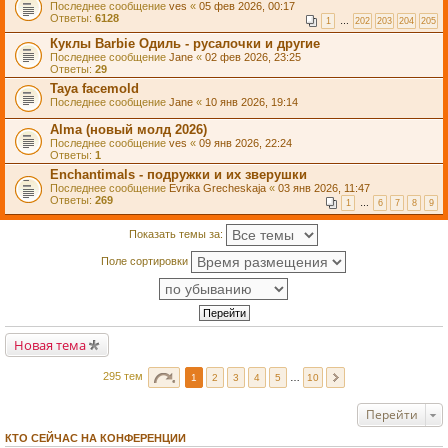
Последнее сообщение
ves
«
05 фев 2026, 00:17
Ответы:
6128
1
…
202
203
204
205
Куклы Barbie Одиль - русалочки и другие
Последнее сообщение
Jane
«
02 фев 2026, 23:25
Ответы:
29
Taya facemold
Последнее сообщение
Jane
«
10 янв 2026, 19:14
Alma (новый молд 2026)
Последнее сообщение
ves
«
09 янв 2026, 22:24
Ответы:
1
Enchantimals - подружки и их зверушки
Последнее сообщение
Evrika Grecheskaja
«
03 янв 2026, 11:47
Ответы:
269
1
…
6
7
8
9
Показать темы за:
Поле сортировки
Новая тема
295 тем
1
2
3
4
5
…
10
Перейти
КТО СЕЙЧАС НА КОНФЕРЕНЦИИ