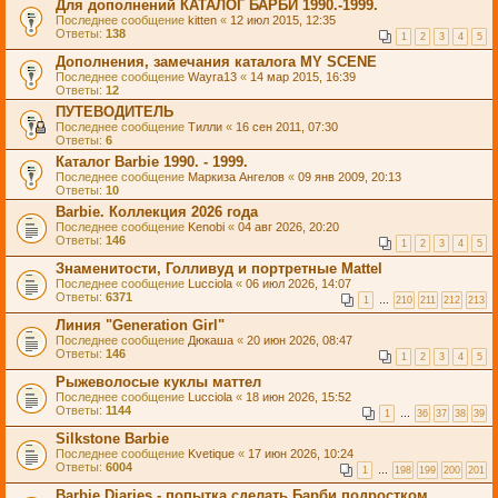
Для дополнений КАТАЛОГ БАРБИ 1990.-1999.
Последнее сообщение
kitten
«
12 июл 2015, 12:35
Ответы:
138
1
2
3
4
5
Дополнения, замечания каталога MY SCENE
Последнее сообщение
Wayra13
«
14 мар 2015, 16:39
Ответы:
12
ПУТЕВОДИТЕЛЬ
Последнее сообщение
Тилли
«
16 сен 2011, 07:30
Ответы:
6
Каталог Barbie 1990. - 1999.
Последнее сообщение
Маркиза Ангелов
«
09 янв 2009, 20:13
Ответы:
10
Barbie. Коллекция 2026 года
Последнее сообщение
Kenobi
«
04 авг 2026, 20:20
Ответы:
146
1
2
3
4
5
Знаменитости, Голливуд и портретные Mattel
Последнее сообщение
Lucciola
«
06 июл 2026, 14:07
Ответы:
6371
1
…
210
211
212
213
Линия "Generation Girl"
Последнее сообщение
Дюкаша
«
20 июн 2026, 08:47
Ответы:
146
1
2
3
4
5
Рыжеволосые куклы маттел
Последнее сообщение
Lucciola
«
18 июн 2026, 15:52
Ответы:
1144
1
…
36
37
38
39
Silkstone Barbie
Последнее сообщение
Kvetique
«
17 июн 2026, 10:24
Ответы:
6004
1
…
198
199
200
201
Barbie Diaries - попытка сделать Барби подростком