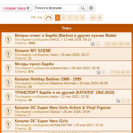
Новая тема
295 тем
1
2
3
4
5
…
10
Темы
Вопрос-ответ о Барби (Barbie) и других куклах Mattel
Последнее сообщение
NIKOL
«
17 янв 2026, 09:15
Ответы:
3996
1
…
131
132
133
134
Каталог MY SCENE
Последнее сообщение
Jane
«
15 июл 2025, 18:27
Ответы:
11
Молды кукол Барби
Последнее сообщение
kubanochka
«
09 июл 2024, 20:36
Ответы:
876
1
…
27
28
29
30
Каталог Holiday Barbies 1988 - 1999
Последнее сообщение
Маркиза Ангелов
«
25 июн 2024, 00:09
Ответы:
29
ТРАНСПОРТ Барби и ее друзей (КАТАЛОГ 1962-2010)
Последнее сообщение
taisia
«
12 сен 2022, 22:38
Ответы:
48
1
2
Каталог DC Super Hero Girls Action & Vinyl Figures
Последнее сообщение
Dusya
«
25 окт 2018, 18:04
Ответы:
7
Каталог DC Super Hero Girls
Последнее сообщение
ALINALINCHIK
«
02 ноя 2017, 01:41
Ответы:
11