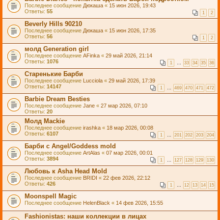
Последнее сообщение
Дюкаша
«
15 июн 2026, 19:43
Ответы:
55
1
2
Beverly Hills 90210
Последнее сообщение
Дюкаша
«
15 июн 2026, 17:35
Ответы:
56
1
2
молд Generation girl
Последнее сообщение
AFinka
«
29 май 2026, 21:14
Ответы:
1076
1
…
33
34
35
36
Старенькие Барби
Последнее сообщение
Lucciola
«
29 май 2026, 17:39
Ответы:
14147
1
…
469
470
471
472
Barbie Dream Besties
Последнее сообщение
Jane
«
27 мар 2026, 07:10
Ответы:
20
Молд Mackie
Последнее сообщение
irashka
«
18 мар 2026, 00:08
Ответы:
6107
1
…
201
202
203
204
Барби с Angel/Goddess mold
Последнее сообщение
ArtAlas
«
07 мар 2026, 00:01
Ответы:
3894
1
…
127
128
129
130
Любовь к Asha Head Mold
Последнее сообщение
BRIDI
«
22 фев 2026, 22:12
Ответы:
426
1
…
12
13
14
15
Moonspell Magic
Последнее сообщение
HelenBlack
«
14 фев 2026, 15:55
Fashionistas: наши коллекции в лицах