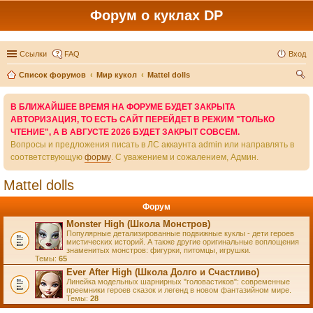
Форум о куклах DP
Ссылки
FAQ
Вход
Список форумов
Мир кукол
Mattel dolls
ои
В БЛИЖАЙШЕЕ ВРЕМЯ НА ФОРУМЕ БУДЕТ ЗАКРЫТА
ск
АВТОРИЗАЦИЯ, ТО ЕСТЬ САЙТ ПЕРЕЙДЕТ В РЕЖИМ "ТОЛЬКО
ЧТЕНИЕ", А В АВГУСТЕ 2026 БУДЕТ ЗАКРЫТ СОВСЕМ.
Вопросы и предложения писать в ЛС аккаунта admin или направлять в
соответствующую
форму
. С уважением и сожалением, Админ.
Mattel dolls
Форум
Monster High (Школа Монстров)
Популярные детализированные подвижные куклы - дети героев
мистических историй. А также другие оригинальные воплощения
знаменитых монстров: фигурки, питомцы, игрушки.
Темы:
65
Ever After High (Школа Долго и Счастливо)
Линейка модельных шарнирных "головастиков": современные
преемники героев сказок и легенд в новом фантазийном мире.
Темы:
28