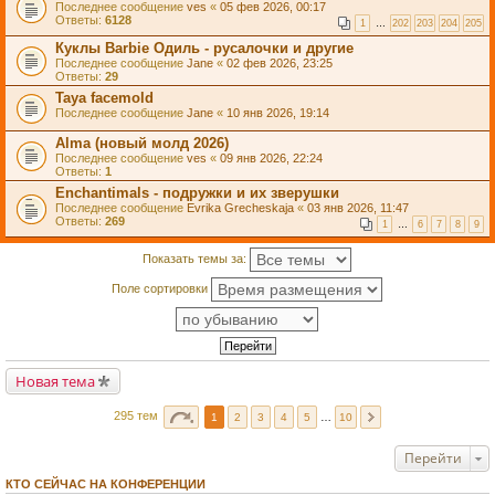
Последнее сообщение
ves
«
05 фев 2026, 00:17
Ответы:
6128
1
…
202
203
204
205
Куклы Barbie Одиль - русалочки и другие
Последнее сообщение
Jane
«
02 фев 2026, 23:25
Ответы:
29
Taya facemold
Последнее сообщение
Jane
«
10 янв 2026, 19:14
Alma (новый молд 2026)
Последнее сообщение
ves
«
09 янв 2026, 22:24
Ответы:
1
Enchantimals - подружки и их зверушки
Последнее сообщение
Evrika Grecheskaja
«
03 янв 2026, 11:47
Ответы:
269
1
…
6
7
8
9
Показать темы за:
Поле сортировки
Новая тема
295 тем
1
2
3
4
5
…
10
Перейти
КТО СЕЙЧАС НА КОНФЕРЕНЦИИ