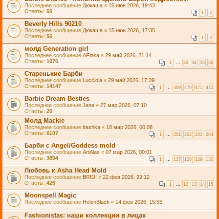
Последнее сообщение
Дюкаша
«
15 июн 2026, 19:43
Ответы:
55
1
2
Beverly Hills 90210
Последнее сообщение
Дюкаша
«
15 июн 2026, 17:35
Ответы:
56
1
2
молд Generation girl
Последнее сообщение
AFinka
«
29 май 2026, 21:14
Ответы:
1076
1
…
33
34
35
36
Старенькие Барби
Последнее сообщение
Lucciola
«
29 май 2026, 17:39
Ответы:
14147
1
…
469
470
471
472
Barbie Dream Besties
Последнее сообщение
Jane
«
27 мар 2026, 07:10
Ответы:
20
Молд Mackie
Последнее сообщение
irashka
«
18 мар 2026, 00:08
Ответы:
6107
1
…
201
202
203
204
Барби с Angel/Goddess mold
Последнее сообщение
ArtAlas
«
07 мар 2026, 00:01
Ответы:
3894
1
…
127
128
129
130
Любовь к Asha Head Mold
Последнее сообщение
BRIDI
«
22 фев 2026, 22:12
Ответы:
426
1
…
12
13
14
15
Moonspell Magic
Последнее сообщение
HelenBlack
«
14 фев 2026, 15:55
Fashionistas: наши коллекции в лицах