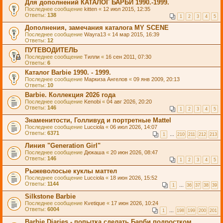
Для дополнений КАТАЛОГ БАРБИ 1990.-1999.
Последнее сообщение
kitten
«
12 июл 2015, 12:35
Ответы:
138
1
2
3
4
5
Дополнения, замечания каталога MY SCENE
Последнее сообщение
Wayra13
«
14 мар 2015, 16:39
Ответы:
12
ПУТЕВОДИТЕЛЬ
Последнее сообщение
Тилли
«
16 сен 2011, 07:30
Ответы:
6
Каталог Barbie 1990. - 1999.
Последнее сообщение
Маркиза Ангелов
«
09 янв 2009, 20:13
Ответы:
10
Barbie. Коллекция 2026 года
Последнее сообщение
Kenobi
«
04 авг 2026, 20:20
Ответы:
146
1
2
3
4
5
Знаменитости, Голливуд и портретные Mattel
Последнее сообщение
Lucciola
«
06 июл 2026, 14:07
Ответы:
6371
1
…
210
211
212
213
Линия "Generation Girl"
Последнее сообщение
Дюкаша
«
20 июн 2026, 08:47
Ответы:
146
1
2
3
4
5
Рыжеволосые куклы маттел
Последнее сообщение
Lucciola
«
18 июн 2026, 15:52
Ответы:
1144
1
…
36
37
38
39
Silkstone Barbie
Последнее сообщение
Kvetique
«
17 июн 2026, 10:24
Ответы:
6004
1
…
198
199
200
201
Barbie Diaries - попытка сделать Барби подростком