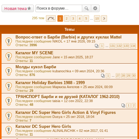
Новая тема
295 тем
1
2
3
4
5
…
10
Темы
Вопрос-ответ о Барби (Barbie) и других куклах Mattel
Последнее сообщение
NIKOL
«
17 янв 2026, 09:15
Ответы:
3996
1
…
131
132
133
134
Каталог MY SCENE
Последнее сообщение
Jane
«
15 июл 2025, 18:27
Ответы:
11
Молды кукол Барби
Последнее сообщение
kubanochka
«
09 июл 2024, 20:36
Ответы:
876
1
…
27
28
29
30
Каталог Holiday Barbies 1988 - 1999
Последнее сообщение
Маркиза Ангелов
«
25 июн 2024, 00:09
Ответы:
29
ТРАНСПОРТ Барби и ее друзей (КАТАЛОГ 1962-2010)
Последнее сообщение
taisia
«
12 сен 2022, 22:38
Ответы:
48
1
2
Каталог DC Super Hero Girls Action & Vinyl Figures
Последнее сообщение
Dusya
«
25 окт 2018, 18:04
Ответы:
7
Каталог DC Super Hero Girls
Последнее сообщение
ALINALINCHIK
«
02 ноя 2017, 01:41
Ответы:
11