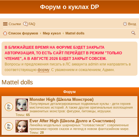
Форум о куклах DP
Ссылки
FAQ
Вход
Список форумов
Мир кукол
Mattel dolls
ои
В БЛИЖАЙШЕЕ ВРЕМЯ НА ФОРУМЕ БУДЕТ ЗАКРЫТА
ск
АВТОРИЗАЦИЯ, ТО ЕСТЬ САЙТ ПЕРЕЙДЕТ В РЕЖИМ "ТОЛЬКО
ЧТЕНИЕ", А В АВГУСТЕ 2026 БУДЕТ ЗАКРЫТ СОВСЕМ.
Вопросы и предложения писать в ЛС аккаунта admin или направлять в
соответствующую
форму
. С уважением и сожалением, Админ.
Mattel dolls
Форум
Monster High (Школа Монстров)
Популярные детализированные подвижные куклы - дети героев
мистических историй. А также другие оригинальные воплощения
знаменитых монстров: фигурки, питомцы, игрушки.
Темы:
65
Ever After High (Школа Долго и Счастливо)
Линейка модельных шарнирных "головастиков": современные
преемники героев сказок и легенд в новом фантазийном мире.
Темы:
28