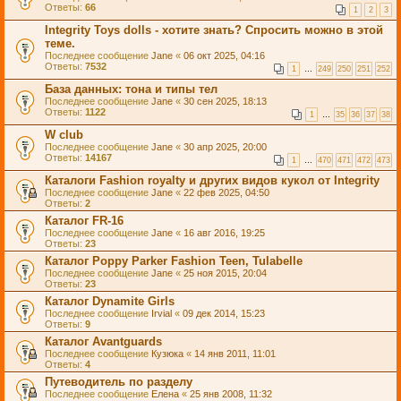
Ответы:
66
1
2
3
Integrity Toys dolls - хотите знать? Спросить можно в этой
теме.
Последнее сообщение
Jane
«
06 окт 2025, 04:16
Ответы:
7532
1
…
249
250
251
252
База данных: тона и типы тел
Последнее сообщение
Jane
«
30 сен 2025, 18:13
Ответы:
1122
1
…
35
36
37
38
W club
Последнее сообщение
Jane
«
30 апр 2025, 20:00
Ответы:
14167
1
…
470
471
472
473
Каталоги Fashion royalty и других видов кукол от Integrity
Последнее сообщение
Jane
«
22 фев 2025, 04:50
Ответы:
2
Каталог FR-16
Последнее сообщение
Jane
«
16 авг 2016, 19:25
Ответы:
23
Каталог Poppy Parker Fashion Teen, Tulabelle
Последнее сообщение
Jane
«
25 ноя 2015, 20:04
Ответы:
23
Каталог Dynamite Girls
Последнее сообщение
Irvial
«
09 дек 2014, 15:23
Ответы:
9
Каталог Avantguards
Последнее сообщение
Кузюка
«
14 янв 2011, 11:01
Ответы:
4
Путеводитель по разделу
Последнее сообщение
Елена
«
25 янв 2008, 11:32