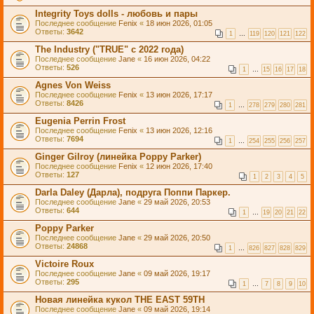
Integrity Toys dolls - любовь и пары
Последнее сообщение
Fenix
«
18 июн 2026, 01:05
Ответы:
3642
1
…
119
120
121
122
The Industry ("TRUE" с 2022 года)
Последнее сообщение
Jane
«
16 июн 2026, 04:22
Ответы:
526
1
…
15
16
17
18
Agnes Von Weiss
Последнее сообщение
Fenix
«
13 июн 2026, 17:17
Ответы:
8426
1
…
278
279
280
281
Eugenia Perrin Frost
Последнее сообщение
Fenix
«
13 июн 2026, 12:16
Ответы:
7694
1
…
254
255
256
257
Ginger Gilroy (линейка Poppy Parker)
Последнее сообщение
Fenix
«
12 июн 2026, 17:40
Ответы:
127
1
2
3
4
5
Darla Daley (Дарла), подруга Поппи Паркер.
Последнее сообщение
Jane
«
29 май 2026, 20:53
Ответы:
644
1
…
19
20
21
22
Poppy Parker
Последнее сообщение
Jane
«
29 май 2026, 20:50
Ответы:
24868
1
…
826
827
828
829
Victoire Roux
Последнее сообщение
Jane
«
09 май 2026, 19:17
Ответы:
295
1
…
7
8
9
10
Новая линейка кукол THE EAST 59TH
Последнее сообщение
Jane
«
09 май 2026, 19:14