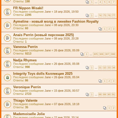
Ответы:
198
1
…
4
5
6
7
FR Nippon Misaki!
Последнее сообщение
Jane
«
18 апр 2026, 19:50
Ответы:
2295
1
…
74
75
76
77
Aymeline - новый молд в линейке Fashion Royalty
Последнее сообщение
Jane
«
08 апр 2026, 20:30
Ответы:
60
1
2
3
Anais Perrin (новый персонаж 2025)
Последнее сообщение
Jane
«
08 апр 2026, 20:28
Ответы:
1
Vanessa Perrin
Последнее сообщение
Jane
«
26 фев 2026, 05:09
Ответы:
9213
1
…
305
306
307
308
Nadja Rhymes
Последнее сообщение
Jane
«
26 фев 2026, 05:08
Ответы:
998
1
…
31
32
33
34
Integrity Toys dolls Коллекция 2025
Последнее сообщение
Jane
«
26 фев 2026, 05:04
Ответы:
86
1
2
3
Veronique Perrin
Последнее сообщение
Jane
«
15 фев 2026, 00:57
Ответы:
2723
1
…
88
89
90
91
Thiago Valente
Последнее сообщение
Jane
«
07 фев 2026, 18:18
Ответы:
35
1
2
Mademoiselle Jolie
Последнее сообщение
Jane
«
22 янв 2026, 20:14