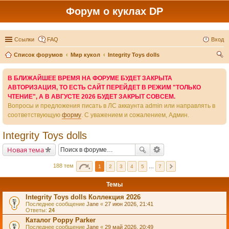
Форум о куклах DP
Ссылки
FAQ
Вход
Список форумов
Мир кукол
Integrity Toys dolls
ои
В БЛИЖАЙШЕЕ ВРЕМЯ НА ФОРУМЕ БУДЕТ ЗАКРЫТА
ск
АВТОРИЗАЦИЯ, ТО ЕСТЬ САЙТ ПЕРЕЙДЕТ В РЕЖИМ "ТОЛЬКО
ЧТЕНИЕ", А В АВГУСТЕ 2026 БУДЕТ ЗАКРЫТ СОВСЕМ.
Вопросы и предложения писать в ЛС аккаунта admin или направлять в
соответствующую
форму
. С уважением и сожалением, Админ.
Integrity Toys dolls
Новая тема
188 тем
1
2
3
4
5
…
7
Темы
Integrity Toys dolls Коллекция 2026
Последнее сообщение
Jane
«
27 июн 2026, 21:41
Ответы:
24
Каталог Poppy Parker
Последнее сообщение
Jane
«
29 май 2026, 20:49