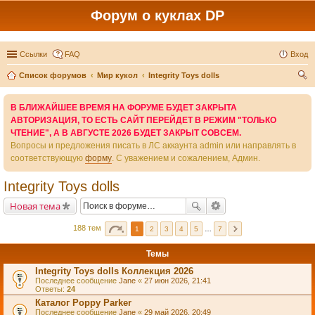
Форум о куклах DP
Ссылки
FAQ
Вход
Список форумов
Мир кукол
Integrity Toys dolls
ои
В БЛИЖАЙШЕЕ ВРЕМЯ НА ФОРУМЕ БУДЕТ ЗАКРЫТА
ск
АВТОРИЗАЦИЯ, ТО ЕСТЬ САЙТ ПЕРЕЙДЕТ В РЕЖИМ "ТОЛЬКО
ЧТЕНИЕ", А В АВГУСТЕ 2026 БУДЕТ ЗАКРЫТ СОВСЕМ.
Вопросы и предложения писать в ЛС аккаунта admin или направлять в
соответствующую
форму
. С уважением и сожалением, Админ.
Integrity Toys dolls
Новая тема
188 тем
1
2
3
4
5
…
7
Темы
Integrity Toys dolls Коллекция 2026
Последнее сообщение
Jane
«
27 июн 2026, 21:41
Ответы:
24
Каталог Poppy Parker
Последнее сообщение
Jane
«
29 май 2026, 20:49