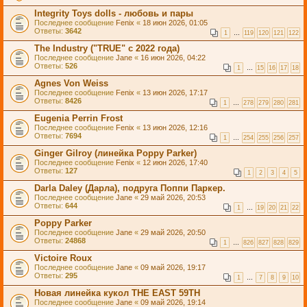
Integrity Toys dolls - любовь и пары
Последнее сообщение
Fenix
«
18 июн 2026, 01:05
Ответы:
3642
1
…
119
120
121
122
The Industry ("TRUE" с 2022 года)
Последнее сообщение
Jane
«
16 июн 2026, 04:22
Ответы:
526
1
…
15
16
17
18
Agnes Von Weiss
Последнее сообщение
Fenix
«
13 июн 2026, 17:17
Ответы:
8426
1
…
278
279
280
281
Eugenia Perrin Frost
Последнее сообщение
Fenix
«
13 июн 2026, 12:16
Ответы:
7694
1
…
254
255
256
257
Ginger Gilroy (линейка Poppy Parker)
Последнее сообщение
Fenix
«
12 июн 2026, 17:40
Ответы:
127
1
2
3
4
5
Darla Daley (Дарла), подруга Поппи Паркер.
Последнее сообщение
Jane
«
29 май 2026, 20:53
Ответы:
644
1
…
19
20
21
22
Poppy Parker
Последнее сообщение
Jane
«
29 май 2026, 20:50
Ответы:
24868
1
…
826
827
828
829
Victoire Roux
Последнее сообщение
Jane
«
09 май 2026, 19:17
Ответы:
295
1
…
7
8
9
10
Новая линейка кукол THE EAST 59TH
Последнее сообщение
Jane
«
09 май 2026, 19:14