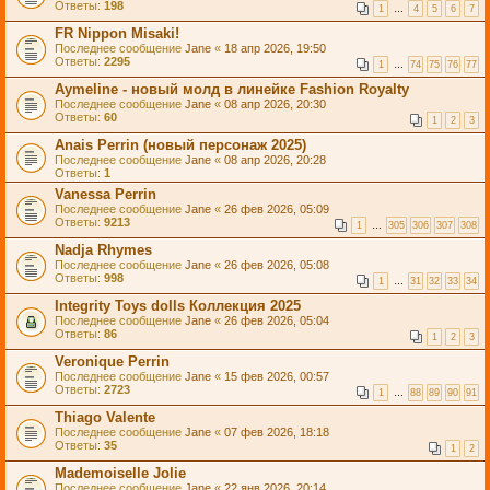
Ответы:
198
1
…
4
5
6
7
FR Nippon Misaki!
Последнее сообщение
Jane
«
18 апр 2026, 19:50
Ответы:
2295
1
…
74
75
76
77
Aymeline - новый молд в линейке Fashion Royalty
Последнее сообщение
Jane
«
08 апр 2026, 20:30
Ответы:
60
1
2
3
Anais Perrin (новый персонаж 2025)
Последнее сообщение
Jane
«
08 апр 2026, 20:28
Ответы:
1
Vanessa Perrin
Последнее сообщение
Jane
«
26 фев 2026, 05:09
Ответы:
9213
1
…
305
306
307
308
Nadja Rhymes
Последнее сообщение
Jane
«
26 фев 2026, 05:08
Ответы:
998
1
…
31
32
33
34
Integrity Toys dolls Коллекция 2025
Последнее сообщение
Jane
«
26 фев 2026, 05:04
Ответы:
86
1
2
3
Veronique Perrin
Последнее сообщение
Jane
«
15 фев 2026, 00:57
Ответы:
2723
1
…
88
89
90
91
Thiago Valente
Последнее сообщение
Jane
«
07 фев 2026, 18:18
Ответы:
35
1
2
Mademoiselle Jolie
Последнее сообщение
Jane
«
22 янв 2026, 20:14