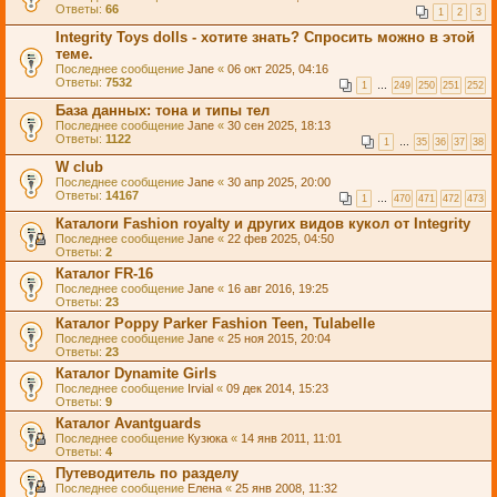
Ответы:
66
1
2
3
Integrity Toys dolls - хотите знать? Спросить можно в этой
теме.
Последнее сообщение
Jane
«
06 окт 2025, 04:16
Ответы:
7532
1
…
249
250
251
252
База данных: тона и типы тел
Последнее сообщение
Jane
«
30 сен 2025, 18:13
Ответы:
1122
1
…
35
36
37
38
W club
Последнее сообщение
Jane
«
30 апр 2025, 20:00
Ответы:
14167
1
…
470
471
472
473
Каталоги Fashion royalty и других видов кукол от Integrity
Последнее сообщение
Jane
«
22 фев 2025, 04:50
Ответы:
2
Каталог FR-16
Последнее сообщение
Jane
«
16 авг 2016, 19:25
Ответы:
23
Каталог Poppy Parker Fashion Teen, Tulabelle
Последнее сообщение
Jane
«
25 ноя 2015, 20:04
Ответы:
23
Каталог Dynamite Girls
Последнее сообщение
Irvial
«
09 дек 2014, 15:23
Ответы:
9
Каталог Avantguards
Последнее сообщение
Кузюка
«
14 янв 2011, 11:01
Ответы:
4
Путеводитель по разделу
Последнее сообщение
Елена
«
25 янв 2008, 11:32