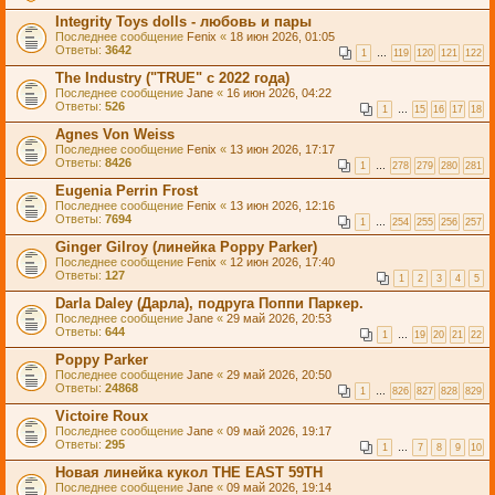
Integrity Toys dolls - любовь и пары
Последнее сообщение
Fenix
«
18 июн 2026, 01:05
Ответы:
3642
1
…
119
120
121
122
The Industry ("TRUE" с 2022 года)
Последнее сообщение
Jane
«
16 июн 2026, 04:22
Ответы:
526
1
…
15
16
17
18
Agnes Von Weiss
Последнее сообщение
Fenix
«
13 июн 2026, 17:17
Ответы:
8426
1
…
278
279
280
281
Eugenia Perrin Frost
Последнее сообщение
Fenix
«
13 июн 2026, 12:16
Ответы:
7694
1
…
254
255
256
257
Ginger Gilroy (линейка Poppy Parker)
Последнее сообщение
Fenix
«
12 июн 2026, 17:40
Ответы:
127
1
2
3
4
5
Darla Daley (Дарла), подруга Поппи Паркер.
Последнее сообщение
Jane
«
29 май 2026, 20:53
Ответы:
644
1
…
19
20
21
22
Poppy Parker
Последнее сообщение
Jane
«
29 май 2026, 20:50
Ответы:
24868
1
…
826
827
828
829
Victoire Roux
Последнее сообщение
Jane
«
09 май 2026, 19:17
Ответы:
295
1
…
7
8
9
10
Новая линейка кукол THE EAST 59TH
Последнее сообщение
Jane
«
09 май 2026, 19:14