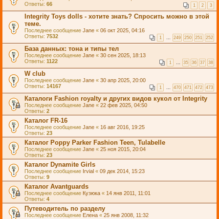
Ответы:
66
1
2
3
Integrity Toys dolls - хотите знать? Спросить можно в этой
теме.
Последнее сообщение
Jane
«
06 окт 2025, 04:16
Ответы:
7532
1
…
249
250
251
252
База данных: тона и типы тел
Последнее сообщение
Jane
«
30 сен 2025, 18:13
Ответы:
1122
1
…
35
36
37
38
W club
Последнее сообщение
Jane
«
30 апр 2025, 20:00
Ответы:
14167
1
…
470
471
472
473
Каталоги Fashion royalty и других видов кукол от Integrity
Последнее сообщение
Jane
«
22 фев 2025, 04:50
Ответы:
2
Каталог FR-16
Последнее сообщение
Jane
«
16 авг 2016, 19:25
Ответы:
23
Каталог Poppy Parker Fashion Teen, Tulabelle
Последнее сообщение
Jane
«
25 ноя 2015, 20:04
Ответы:
23
Каталог Dynamite Girls
Последнее сообщение
Irvial
«
09 дек 2014, 15:23
Ответы:
9
Каталог Avantguards
Последнее сообщение
Кузюка
«
14 янв 2011, 11:01
Ответы:
4
Путеводитель по разделу
Последнее сообщение
Елена
«
25 янв 2008, 11:32