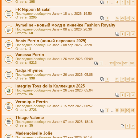
Ответы:
198
1
…
4
5
6
7
FR Nippon Misaki!
Последнее сообщение
Jane
«
18 апр 2026, 19:50
Ответы:
2295
1
…
74
75
76
77
Aymeline - новый молд в линейке Fashion Royalty
Последнее сообщение
Jane
«
08 апр 2026, 20:30
Ответы:
60
1
2
3
Anais Perrin (новый персонаж 2025)
Последнее сообщение
Jane
«
08 апр 2026, 20:28
Ответы:
1
Vanessa Perrin
Последнее сообщение
Jane
«
26 фев 2026, 05:09
Ответы:
9213
1
…
305
306
307
308
Nadja Rhymes
Последнее сообщение
Jane
«
26 фев 2026, 05:08
Ответы:
998
1
…
31
32
33
34
Integrity Toys dolls Коллекция 2025
Последнее сообщение
Jane
«
26 фев 2026, 05:04
Ответы:
86
1
2
3
Veronique Perrin
Последнее сообщение
Jane
«
15 фев 2026, 00:57
Ответы:
2723
1
…
88
89
90
91
Thiago Valente
Последнее сообщение
Jane
«
07 фев 2026, 18:18
Ответы:
35
1
2
Mademoiselle Jolie
Последнее сообщение
Jane
«
22 янв 2026, 20:14