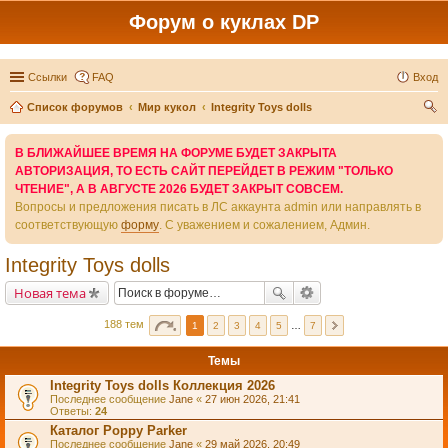
Форум о куклах DP
Ссылки
FAQ
Вход
Список форумов
Мир кукол
Integrity Toys dolls
ои
В БЛИЖАЙШЕЕ ВРЕМЯ НА ФОРУМЕ БУДЕТ ЗАКРЫТА
ск
АВТОРИЗАЦИЯ, ТО ЕСТЬ САЙТ ПЕРЕЙДЕТ В РЕЖИМ "ТОЛЬКО
ЧТЕНИЕ", А В АВГУСТЕ 2026 БУДЕТ ЗАКРЫТ СОВСЕМ.
Вопросы и предложения писать в ЛС аккаунта admin или направлять в
соответствующую
форму
. С уважением и сожалением, Админ.
Integrity Toys dolls
Новая тема
188 тем
1
2
3
4
5
…
7
Темы
Integrity Toys dolls Коллекция 2026
Последнее сообщение
Jane
«
27 июн 2026, 21:41
Ответы:
24
Каталог Poppy Parker
Последнее сообщение
Jane
«
29 май 2026, 20:49