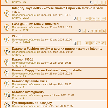
Ответы:
66
1
2
3
Integrity Toys dolls - хотите знать? Спросить можно в этой
теме.
Последнее сообщение
Jane
«
06 окт 2025, 04:16
Ответы:
7532
1
…
249
250
251
252
База данных: тона и типы тел
Последнее сообщение
Jane
«
30 сен 2025, 18:13
Ответы:
1122
1
…
35
36
37
38
W club
Последнее сообщение
Jane
«
30 апр 2025, 20:00
Ответы:
14167
1
…
470
471
472
473
Каталоги Fashion royalty и других видов кукол от Integrity
Последнее сообщение
Jane
«
22 фев 2025, 04:50
Ответы:
2
Каталог FR-16
Последнее сообщение
Jane
«
16 авг 2016, 19:25
Ответы:
23
Каталог Poppy Parker Fashion Teen, Tulabelle
Последнее сообщение
Jane
«
25 ноя 2015, 20:04
Ответы:
23
Каталог Dynamite Girls
Последнее сообщение
Irvial
«
09 дек 2014, 15:23
Ответы:
9
Каталог Avantguards
Последнее сообщение
Кузюка
«
14 янв 2011, 11:01
Ответы:
4
Путеводитель по разделу
Последнее сообщение
Елена
«
25 янв 2008, 11:32