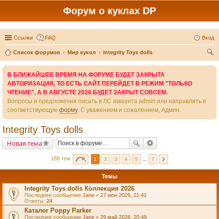
Форум о куклах DP
Ссылки
FAQ
Вход
Список форумов
Мир кукол
Integrity Toys dolls
ои
В БЛИЖАЙШЕЕ ВРЕМЯ НА ФОРУМЕ БУДЕТ ЗАКРЫТА
ск
АВТОРИЗАЦИЯ, ТО ЕСТЬ САЙТ ПЕРЕЙДЕТ В РЕЖИМ "ТОЛЬКО
ЧТЕНИЕ", А В АВГУСТЕ 2026 БУДЕТ ЗАКРЫТ СОВСЕМ.
Вопросы и предложения писать в ЛС аккаунта admin или направлять в
соответствующую
форму
. С уважением и сожалением, Админ.
Integrity Toys dolls
Новая тема
188 тем
1
2
3
4
5
…
7
Темы
Integrity Toys dolls Коллекция 2026
Последнее сообщение
Jane
«
27 июн 2026, 21:41
Ответы:
24
Каталог Poppy Parker
Последнее сообщение
Jane
«
29 май 2026, 20:49