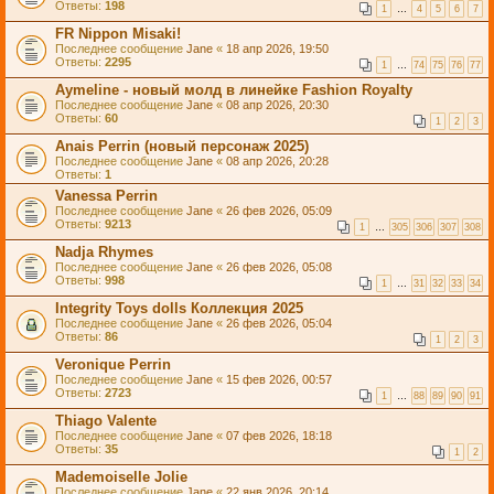
Ответы:
198
1
…
4
5
6
7
FR Nippon Misaki!
Последнее сообщение
Jane
«
18 апр 2026, 19:50
Ответы:
2295
1
…
74
75
76
77
Aymeline - новый молд в линейке Fashion Royalty
Последнее сообщение
Jane
«
08 апр 2026, 20:30
Ответы:
60
1
2
3
Anais Perrin (новый персонаж 2025)
Последнее сообщение
Jane
«
08 апр 2026, 20:28
Ответы:
1
Vanessa Perrin
Последнее сообщение
Jane
«
26 фев 2026, 05:09
Ответы:
9213
1
…
305
306
307
308
Nadja Rhymes
Последнее сообщение
Jane
«
26 фев 2026, 05:08
Ответы:
998
1
…
31
32
33
34
Integrity Toys dolls Коллекция 2025
Последнее сообщение
Jane
«
26 фев 2026, 05:04
Ответы:
86
1
2
3
Veronique Perrin
Последнее сообщение
Jane
«
15 фев 2026, 00:57
Ответы:
2723
1
…
88
89
90
91
Thiago Valente
Последнее сообщение
Jane
«
07 фев 2026, 18:18
Ответы:
35
1
2
Mademoiselle Jolie
Последнее сообщение
Jane
«
22 янв 2026, 20:14