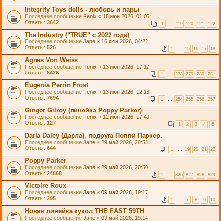
Integrity Toys dolls - любовь и пары
Последнее сообщение
Fenix
«
18 июн 2026, 01:05
Ответы:
3642
1
…
119
120
121
122
The Industry ("TRUE" с 2022 года)
Последнее сообщение
Jane
«
16 июн 2026, 04:22
Ответы:
526
1
…
15
16
17
18
Agnes Von Weiss
Последнее сообщение
Fenix
«
13 июн 2026, 17:17
Ответы:
8426
1
…
278
279
280
281
Eugenia Perrin Frost
Последнее сообщение
Fenix
«
13 июн 2026, 12:16
Ответы:
7694
1
…
254
255
256
257
Ginger Gilroy (линейка Poppy Parker)
Последнее сообщение
Fenix
«
12 июн 2026, 17:40
Ответы:
127
1
2
3
4
5
Darla Daley (Дарла), подруга Поппи Паркер.
Последнее сообщение
Jane
«
29 май 2026, 20:53
Ответы:
644
1
…
19
20
21
22
Poppy Parker
Последнее сообщение
Jane
«
29 май 2026, 20:50
Ответы:
24868
1
…
826
827
828
829
Victoire Roux
Последнее сообщение
Jane
«
09 май 2026, 19:17
Ответы:
295
1
…
7
8
9
10
Новая линейка кукол THE EAST 59TH
Последнее сообщение
Jane
«
09 май 2026, 19:14