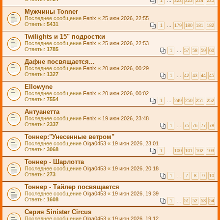
1
…
222
223
224
225
Мужчины Tonner
Последнее сообщение
Fenix
«
25 июн 2026, 22:55
Ответы:
5431
1
…
179
180
181
182
Twilights и 15" подростки
Последнее сообщение
Fenix
«
25 июн 2026, 22:53
Ответы:
1785
1
…
57
58
59
60
Дафне посвящается...
Последнее сообщение
Fenix
«
20 июн 2026, 00:29
Ответы:
1327
1
…
42
43
44
45
Ellowyne
Последнее сообщение
Fenix
«
20 июн 2026, 00:02
Ответы:
7554
1
…
249
250
251
252
Антуанетта
Последнее сообщение
Fenix
«
19 июн 2026, 23:48
Ответы:
2337
1
…
75
76
77
78
Тоннер:"Унесенные ветром"
Последнее сообщение
Olga0453
«
19 июн 2026, 23:01
Ответы:
3068
1
…
100
101
102
103
Тоннер - Шарлотта
Последнее сообщение
Olga0453
«
19 июн 2026, 20:18
Ответы:
273
1
…
7
8
9
10
Тоннер - Тайлер посвящается
Последнее сообщение
Olga0453
«
19 июн 2026, 19:39
Ответы:
1608
1
…
51
52
53
54
Серия Sinister Circus
Последнее сообщение
Olga0453
«
19 июн 2026, 19:12