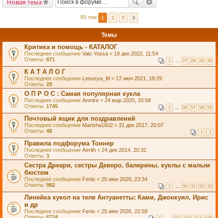
Новая тема
89 тем
1
2
3
Темы
Критика и помощь - КАТАЛОГ
Последнее сообщение
Valo Yossa
«
19 дек 2022, 11:54
Ответы:
871
1
…
27
28
29
30
К А Т А Л О Г
Последнее сообщение
Lenusya_M
«
17 июл 2021, 19:29
Ответы:
29
О П Р О С : Самая популярная кукла
Последнее сообщение
Anmire
«
24 мар 2020, 20:58
Ответы:
1745
1
…
56
57
58
59
Почтовый ящик для поздравлений
Последнее сообщение
Marisha1602
«
31 дек 2017, 20:07
Ответы:
48
1
2
Правила подфорума Тоннер
Последнее сообщение
Aerith
«
24 дек 2014, 20:32
Ответы:
3
Сестра Дреари, сестры Деверо, балерины, куклы с малым
бюстом
Последнее сообщение
Fenix
«
25 июн 2026, 23:34
Ответы:
982
1
…
30
31
32
33
Линейка кукол на теле Антуанетты: Ками, Джонкуил, Ирис
и др
Последнее сообщение
Fenix
«
25 июн 2026, 22:58
Ответы:
6724