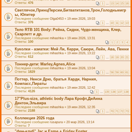
Ответы:
476
1
…
13
14
15
16
Светлячок,ПринцПерсии,Битватитанов,Трон,Голодныеигр
ы, Юпитер
Последнее сообщение
Olga0453
«
19 июн 2026, 19:03
Ответы:
376
1
…
10
11
12
13
Тело RTB 101 Body: Рейна, Сидни, Чудо-женщина, Клер,
Скарлетт и др.
Последнее сообщение
mihashka
«
19 июн 2026, 13:31
Ответы:
100
1
2
3
4
Куколки - азиатки: Мей Ли, Керри, Саюри, Лейн, Ава, Пенни
Последнее сообщение
mihashka
«
19 июн 2026, 13:22
Ответы:
612
1
…
18
19
20
21
Тоннер-дети: Marley,Agnes,Alice
Последнее сообщение
mihashka
«
19 июн 2026, 13:04
Ответы:
1829
1
…
58
59
60
61
Поттер, Ненси Дрю, братья Харди, Нарния,
Компасс,Пираты
Последнее сообщение
mihashka
«
19 июн 2026, 12:42
Ответы:
4126
1
…
135
136
137
138
17"Plus-size, athletic body Лара Крофт,ДиАнна
Дентон,Эльвира
Последнее сообщение
mihashka
«
19 июн 2026, 12:35
Ответы:
2188
1
…
70
71
72
73
Коллекция 2026 года
Последнее сообщение
rusapura
«
20 мар 2026, 13:14
Ответы:
7
"фан-клуб" Jac и Esme + Friday Foster