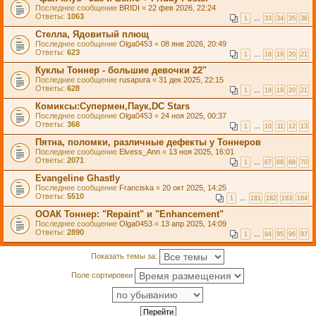
Последнее сообщение
BRIDI
«
22 фев 2026, 22:24
Ответы:
1063
1
…
33
34
35
36
Стелла, Ядовитый плющ
Последнее сообщение
Olga0453
«
08 янв 2026, 20:49
Ответы:
623
1
…
18
19
20
21
Куклы Тоннер - большие девочки 22"
Последнее сообщение
rusapura
«
31 дек 2025, 22:15
Ответы:
628
1
…
18
19
20
21
Комиксы:Супермен,Паук,DC Stars
Последнее сообщение
Olga0453
«
24 ноя 2025, 00:37
Ответы:
368
1
…
10
11
12
13
Пятна, поломки, различные дефекты у Тоннеров
Последнее сообщение
Elvess_Ann
«
13 ноя 2025, 16:01
Ответы:
2071
1
…
67
68
69
70
Evangeline Ghastly
Последнее сообщение
Franciska
«
20 окт 2025, 14:25
Ответы:
5510
1
…
181
182
183
184
ООАК Тоннер: "Repaint" и "Enhancement"
Последнее сообщение
Olga0453
«
13 апр 2025, 14:09
Ответы:
2890
1
…
94
95
96
97
Показать темы за:
Поле сортировки