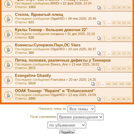
Последнее сообщение
BRIDI
«
22 фев 2026, 22:24
Ответы:
1063
1
…
33
34
35
36
Стелла, Ядовитый плющ
Последнее сообщение
Olga0453
«
08 янв 2026, 20:49
Ответы:
623
1
…
18
19
20
21
Куклы Тоннер - большие девочки 22"
Последнее сообщение
rusapura
«
31 дек 2025, 22:15
Ответы:
628
1
…
18
19
20
21
Комиксы:Супермен,Паук,DC Stars
Последнее сообщение
Olga0453
«
24 ноя 2025, 00:37
Ответы:
368
1
…
10
11
12
13
Пятна, поломки, различные дефекты у Тоннеров
Последнее сообщение
Elvess_Ann
«
13 ноя 2025, 16:01
Ответы:
2071
1
…
67
68
69
70
Evangeline Ghastly
Последнее сообщение
Franciska
«
20 окт 2025, 14:25
Ответы:
5510
1
…
181
182
183
184
ООАК Тоннер: "Repaint" и "Enhancement"
Последнее сообщение
Olga0453
«
13 апр 2025, 14:09
Ответы:
2890
1
…
94
95
96
97
Показать темы за:
Поле сортировки