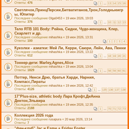
Ответы:
476
1
…
13
14
15
16
Светлячок,ПринцПерсии,Битватитанов,Трон,Голодныеигр
ы, Юпитер
Последнее сообщение
Olga0453
«
19 июн 2026, 19:03
Ответы:
376
1
…
10
11
12
13
Тело RTB 101 Body: Рейна, Сидни, Чудо-женщина, Клер,
Скарлетт и др.
Последнее сообщение
mihashka
«
19 июн 2026, 13:31
Ответы:
100
1
2
3
4
Куколки - азиатки: Мей Ли, Керри, Саюри, Лейн, Ава, Пенни
Последнее сообщение
mihashka
«
19 июн 2026, 13:22
Ответы:
612
1
…
18
19
20
21
Тоннер-дети: Marley,Agnes,Alice
Последнее сообщение
mihashka
«
19 июн 2026, 13:04
Ответы:
1829
1
…
58
59
60
61
Поттер, Ненси Дрю, братья Харди, Нарния,
Компасс,Пираты
Последнее сообщение
mihashka
«
19 июн 2026, 12:42
Ответы:
4126
1
…
135
136
137
138
17"Plus-size, athletic body Лара Крофт,ДиАнна
Дентон,Эльвира
Последнее сообщение
mihashka
«
19 июн 2026, 12:35
Ответы:
2188
1
…
70
71
72
73
Коллекция 2026 года
Последнее сообщение
rusapura
«
20 мар 2026, 13:14
Ответы:
7
"фан-клуб" Jac и Esme + Friday Foster