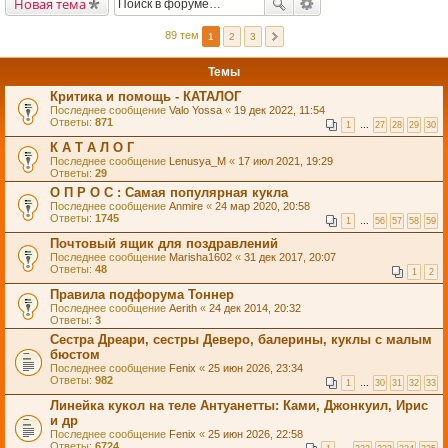
Новая тема
89 тем
1
2
3
Темы
Критика и помощь - КАТАЛОГ
Последнее сообщение
Valo Yossa
«
19 дек 2022, 11:54
Ответы:
871
1
…
27
28
29
30
К А Т А Л О Г
Последнее сообщение
Lenusya_M
«
17 июл 2021, 19:29
Ответы:
29
О П Р О С : Самая популярная кукла
Последнее сообщение
Anmire
«
24 мар 2020, 20:58
Ответы:
1745
1
…
56
57
58
59
Почтовый ящик для поздравлений
Последнее сообщение
Marisha1602
«
31 дек 2017, 20:07
Ответы:
48
1
2
Правила подфорума Тоннер
Последнее сообщение
Aerith
«
24 дек 2014, 20:32
Ответы:
3
Сестра Дреари, сестры Деверо, балерины, куклы с малым
бюстом
Последнее сообщение
Fenix
«
25 июн 2026, 23:34
Ответы:
982
1
…
30
31
32
33
Линейка кукол на теле Антуанетты: Ками, Джонкуил, Ирис
и др
Последнее сообщение
Fenix
«
25 июн 2026, 22:58
Ответы:
6724