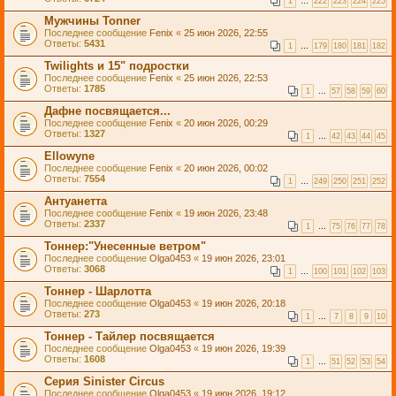
1
…
222
223
224
225
Мужчины Tonner
Последнее сообщение
Fenix
«
25 июн 2026, 22:55
Ответы:
5431
1
…
179
180
181
182
Twilights и 15" подростки
Последнее сообщение
Fenix
«
25 июн 2026, 22:53
Ответы:
1785
1
…
57
58
59
60
Дафне посвящается...
Последнее сообщение
Fenix
«
20 июн 2026, 00:29
Ответы:
1327
1
…
42
43
44
45
Ellowyne
Последнее сообщение
Fenix
«
20 июн 2026, 00:02
Ответы:
7554
1
…
249
250
251
252
Антуанетта
Последнее сообщение
Fenix
«
19 июн 2026, 23:48
Ответы:
2337
1
…
75
76
77
78
Тоннер:"Унесенные ветром"
Последнее сообщение
Olga0453
«
19 июн 2026, 23:01
Ответы:
3068
1
…
100
101
102
103
Тоннер - Шарлотта
Последнее сообщение
Olga0453
«
19 июн 2026, 20:18
Ответы:
273
1
…
7
8
9
10
Тоннер - Тайлер посвящается
Последнее сообщение
Olga0453
«
19 июн 2026, 19:39
Ответы:
1608
1
…
51
52
53
54
Серия Sinister Circus
Последнее сообщение
Olga0453
«
19 июн 2026, 19:12