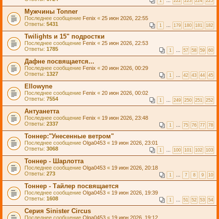
1
…
222
223
224
225
Мужчины Tonner
Последнее сообщение
Fenix
«
25 июн 2026, 22:55
Ответы:
5431
1
…
179
180
181
182
Twilights и 15" подростки
Последнее сообщение
Fenix
«
25 июн 2026, 22:53
Ответы:
1785
1
…
57
58
59
60
Дафне посвящается...
Последнее сообщение
Fenix
«
20 июн 2026, 00:29
Ответы:
1327
1
…
42
43
44
45
Ellowyne
Последнее сообщение
Fenix
«
20 июн 2026, 00:02
Ответы:
7554
1
…
249
250
251
252
Антуанетта
Последнее сообщение
Fenix
«
19 июн 2026, 23:48
Ответы:
2337
1
…
75
76
77
78
Тоннер:"Унесенные ветром"
Последнее сообщение
Olga0453
«
19 июн 2026, 23:01
Ответы:
3068
1
…
100
101
102
103
Тоннер - Шарлотта
Последнее сообщение
Olga0453
«
19 июн 2026, 20:18
Ответы:
273
1
…
7
8
9
10
Тоннер - Тайлер посвящается
Последнее сообщение
Olga0453
«
19 июн 2026, 19:39
Ответы:
1608
1
…
51
52
53
54
Серия Sinister Circus
Последнее сообщение
Olga0453
«
19 июн 2026, 19:12