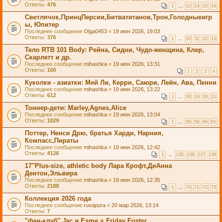
Ответы:
476
1
…
13
14
15
16
Светлячок,ПринцПерсии,Битватитанов,Трон,Голодныеигр
ы, Юпитер
Последнее сообщение
Olga0453
«
19 июн 2026, 19:03
Ответы:
376
1
…
10
11
12
13
Тело RTB 101 Body: Рейна, Сидни, Чудо-женщина, Клер,
Скарлетт и др.
Последнее сообщение
mihashka
«
19 июн 2026, 13:31
Ответы:
100
1
2
3
4
Куколки - азиатки: Мей Ли, Керри, Саюри, Лейн, Ава, Пенни
Последнее сообщение
mihashka
«
19 июн 2026, 13:22
Ответы:
612
1
…
18
19
20
21
Тоннер-дети: Marley,Agnes,Alice
Последнее сообщение
mihashka
«
19 июн 2026, 13:04
Ответы:
1829
1
…
58
59
60
61
Поттер, Ненси Дрю, братья Харди, Нарния,
Компасс,Пираты
Последнее сообщение
mihashka
«
19 июн 2026, 12:42
Ответы:
4126
1
…
135
136
137
138
17"Plus-size, athletic body Лара Крофт,ДиАнна
Дентон,Эльвира
Последнее сообщение
mihashka
«
19 июн 2026, 12:35
Ответы:
2188
1
…
70
71
72
73
Коллекция 2026 года
Последнее сообщение
rusapura
«
20 мар 2026, 13:14
Ответы:
7
"фан-клуб" Jac и Esme + Friday Foster