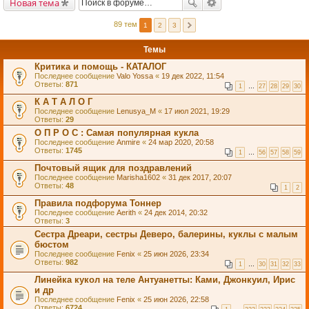
Новая тема
89 тем
1
2
3
Темы
Критика и помощь - КАТАЛОГ
Последнее сообщение
Valo Yossa
«
19 дек 2022, 11:54
Ответы:
871
1
…
27
28
29
30
К А Т А Л О Г
Последнее сообщение
Lenusya_M
«
17 июл 2021, 19:29
Ответы:
29
О П Р О С : Самая популярная кукла
Последнее сообщение
Anmire
«
24 мар 2020, 20:58
Ответы:
1745
1
…
56
57
58
59
Почтовый ящик для поздравлений
Последнее сообщение
Marisha1602
«
31 дек 2017, 20:07
Ответы:
48
1
2
Правила подфорума Тоннер
Последнее сообщение
Aerith
«
24 дек 2014, 20:32
Ответы:
3
Сестра Дреари, сестры Деверо, балерины, куклы с малым
бюстом
Последнее сообщение
Fenix
«
25 июн 2026, 23:34
Ответы:
982
1
…
30
31
32
33
Линейка кукол на теле Антуанетты: Ками, Джонкуил, Ирис
и др
Последнее сообщение
Fenix
«
25 июн 2026, 22:58
Ответы:
6724