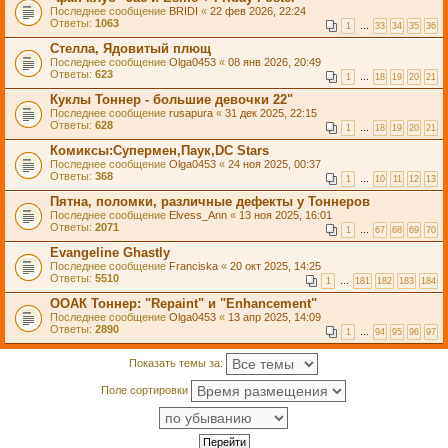
Последнее сообщение
BRIDI
«
22 фев 2026, 22:24
Ответы:
1063
1
…
33
34
35
36
Стелла, Ядовитый плющ
Последнее сообщение
Olga0453
«
08 янв 2026, 20:49
Ответы:
623
1
…
18
19
20
21
Куклы Тоннер - большие девочки 22"
Последнее сообщение
rusapura
«
31 дек 2025, 22:15
Ответы:
628
1
…
18
19
20
21
Комиксы:Супермен,Паук,DC Stars
Последнее сообщение
Olga0453
«
24 ноя 2025, 00:37
Ответы:
368
1
…
10
11
12
13
Пятна, поломки, различные дефекты у Тоннеров
Последнее сообщение
Elvess_Ann
«
13 ноя 2025, 16:01
Ответы:
2071
1
…
67
68
69
70
Evangeline Ghastly
Последнее сообщение
Franciska
«
20 окт 2025, 14:25
Ответы:
5510
1
…
181
182
183
184
ООАК Тоннер: "Repaint" и "Enhancement"
Последнее сообщение
Olga0453
«
13 апр 2025, 14:09
Ответы:
2890
1
…
94
95
96
97
Показать темы за:
Поле сортировки