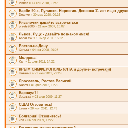
Visnes
» 14 сен 2018, 21:48
Барби 90-х, Пулипки. Норвегия. Девочка 11 лет ищет друз
Detstvo
» 30 мар 2020, 00:16
Рязаночки давайте встречаться
preety2000
» 21 ноя 2007, 13:07
Львов, Луцк - давайте познакомимся!
Annalutsk
» 10 мар 2011, 15:22
Ростов-на-Дону
Хельга
» 04 окт 2008, 20:26
Молдова!
Kari
» 11 фев 2011, 14:22
КРЫМ СИМФЕРОПОЛЬ ЯЛТА и другие- встреча))))
Наталия
» 21 июн 2011, 22:29
Ярославль, Ростов Великий
Naomi
» 01 фев 2012, 11:22
Барнаул?!
Изольда
» 03 фев 2009, 11:27
США! Отзовитесь!
Laura
» 28 июл 2011, 12:43
Болгария! Отзовитесь!
vcn
» 06 авг 2009, 17:22
Кемерово: может встретимся?