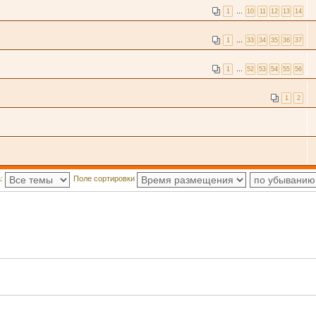
1
…
10
11
12
13
14
1
…
33
34
35
36
37
1
…
52
53
54
55
56
1
2
а:
Поле сортировки