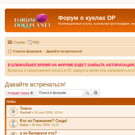
Форум о куклах DP
Коллекционные куклы, кукольная фотография, м
Ссылки
FAQ
Список форумов
Давайте встречаться!
В БЛИЖАЙШЕЕ ВРЕМЯ НА ФОРУМЕ БУДЕТ ЗАКРЫТА АВТОРИЗАЦИЯ, Т
Вопросы и предложения писать в ЛС аккаунта admin или направлять в 
Давайте встречаться!
Новая тема
ТЕМЫ
Томск
Rashell
» 19 ноя 2008, 10:54
Кто из Германии? Сюда!
Kukla
» 30 апр 2008, 11:07
а из Беларуси кто?