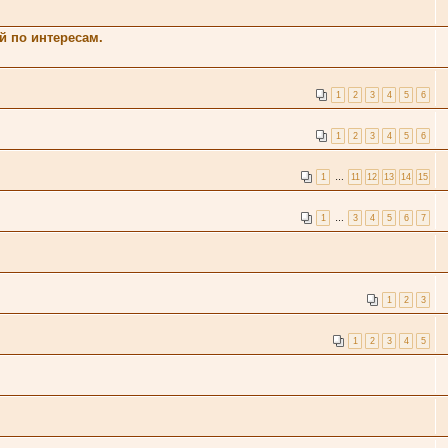
ей по интересам.
1
2
3
4
5
6
1
2
3
4
5
6
1
…
11
12
13
14
15
1
…
3
4
5
6
7
1
2
3
1
2
3
4
5