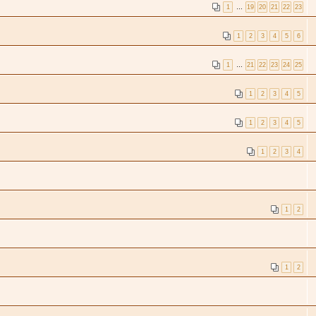
1
…
19
20
21
22
23
1
2
3
4
5
6
1
…
21
22
23
24
25
1
2
3
4
5
1
2
3
4
5
1
2
3
4
1
2
1
2