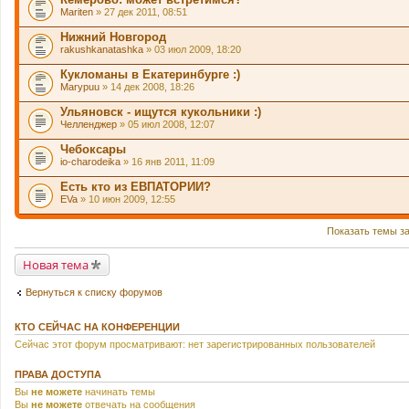
Mariten
» 27 дек 2011, 08:51
Нижний Новгород
rakushkanatashka
» 03 июл 2009, 18:20
Кукломаны в Екатеринбурге :)
Marypuu
» 14 дек 2008, 18:26
Ульяновск - ищутся кукольники :)
Челленджер
» 05 июл 2008, 12:07
Чебоксары
io-charodeika
» 16 янв 2011, 11:09
Есть кто из ЕВПАТОРИИ?
EVa
» 10 июн 2009, 12:55
Показать темы з
Новая тема
Вернуться к списку форумов
КТО СЕЙЧАС НА КОНФЕРЕНЦИИ
Сейчас этот форум просматривают: нет зарегистрированных пользователей
ПРАВА ДОСТУПА
Вы
не можете
начинать темы
Вы
не можете
отвечать на сообщения