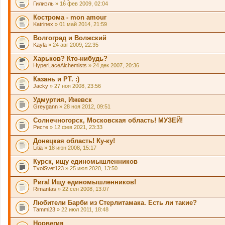
Гилиэль
» 16 фев 2009, 02:04
Кострома - mon amour
Katrinex
» 01 май 2014, 21:59
Волгоград и Волжский
Kayla
» 24 авг 2009, 22:35
Харьков? Кто-нибудь?
HyperLaceAlchemists
» 24 дек 2007, 20:36
Казань и РТ. :)
Jacky
» 27 ноя 2008, 23:56
Удмуртия, Ижевск
Greygann
» 28 ноя 2012, 09:51
Солнечногорск, Московская область! МУЗЕЙ!
Ристе
» 12 фев 2021, 23:33
Донецкая область! Ку-ку!
Litia
» 18 июн 2008, 15:17
Курск, ищу единомышленников
TvoiSvet123
» 25 июл 2020, 13:50
Рига! Ищу единомышленников!
Rimantas
» 22 сен 2008, 13:07
Любители Барби из Стерлитамака. Есть ли такие?
Tammi23
» 22 июл 2011, 18:48
Норвегия