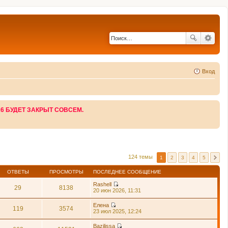
Вход
26 БУДЕТ ЗАКРЫТ СОВСЕМ.
124 темы
1
2
3
4
5
ОТВЕТЫ
ПРОСМОТРЫ
ПОСЛЕДНЕЕ СООБЩЕНИЕ
Rashell
29
8138
П
20 июн 2026, 11:31
е
р
Елена
е
119
3574
П
23 июл 2025, 12:24
й
е
т
р
Bazilissa
и