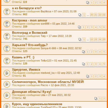
Ответы:
119
1
2
3
4
а из Беларуси кто?
Последнее сообщение
Bazilissa
«
07 сен 2023, 01:08
Ответы:
662
1
…
20
21
22
23
Кострома - mon amour
Последнее сообщение
son888
«
03 дек 2022, 14:46
Ответы:
159
1
2
3
4
5
6
Волгоград и Волжский
Последнее сообщение
Taty
«
17 июн 2022, 13:28
Ответы:
745
1
…
22
23
24
25
Харьков? Кто-нибудь?
Последнее сообщение
Sonya-K-666
«
08 янв 2022, 02:52
Ответы:
123
1
2
3
4
5
Казань и РТ. :)
Последнее сообщение
Tellur123
«
01 ноя 2021, 21:45
Ответы:
126
1
2
3
4
5
Удмуртия, Ижевск
Последнее сообщение
medved_ka
«
02 апр 2021, 12:48
Ответы:
91
1
2
3
4
Солнечногорск, Московская область! МУЗЕЙ!
Последнее сообщение
Ристе
«
12 фев 2021, 23:33
Донецкая область! Ку-ку!
Последнее сообщение
Litia
«
27 янв 2021, 00:32
Ответы:
42
1
2
Курск, ищу единомышленников
Последнее сообщение
TvoiSvet123
«
25 июл 2020, 13:50