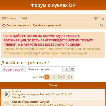
Форум о куклах DP
Ссылки
FAQ
Вход
Список форумов
Давайте встречаться!
ои
В БЛИЖАЙШЕЕ ВРЕМЯ НА ФОРУМЕ БУДЕТ ЗАКРЫТА
ск
АВТОРИЗАЦИЯ, ТО ЕСТЬ САЙТ ПЕРЕЙДЕТ В РЕЖИМ "ТОЛЬКО
ЧТЕНИЕ", А В АВГУСТЕ 2026 БУДЕТ ЗАКРЫТ СОВСЕМ.
Вопросы и предложения писать в ЛС аккаунта admin или направлять в
соответствующую
форму
. С уважением и сожалением, Админ.
Давайте встречаться!
Новая тема
124 темы
1
2
3
4
5
Темы
Томск
Последнее сообщение
Rashell
«
20 июн 2026, 11:31
Ответы:
29
Кто из Германии? Сюда!
Последнее сообщение
Елена
«
23 июл 2025, 12:24