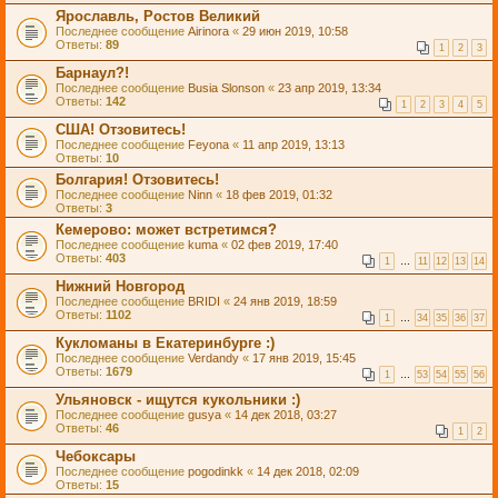
Ярославль, Ростов Великий
Последнее сообщение
Airinora
«
29 июн 2019, 10:58
Ответы:
89
1
2
3
Барнаул?!
Последнее сообщение
Busia Slonson
«
23 апр 2019, 13:34
Ответы:
142
1
2
3
4
5
США! Отзовитесь!
Последнее сообщение
Feyona
«
11 апр 2019, 13:13
Ответы:
10
Болгария! Отзовитесь!
Последнее сообщение
Ninn
«
18 фев 2019, 01:32
Ответы:
3
Кемерово: может встретимся?
Последнее сообщение
kuma
«
02 фев 2019, 17:40
Ответы:
403
1
…
11
12
13
14
Нижний Новгород
Последнее сообщение
BRIDI
«
24 янв 2019, 18:59
Ответы:
1102
1
…
34
35
36
37
Кукломаны в Екатеринбурге :)
Последнее сообщение
Verdandy
«
17 янв 2019, 15:45
Ответы:
1679
1
…
53
54
55
56
Ульяновск - ищутся кукольники :)
Последнее сообщение
gusya
«
14 дек 2018, 03:27
Ответы:
46
1
2
Чебоксары
Последнее сообщение
pogodinkk
«
14 дек 2018, 02:09
Ответы:
15