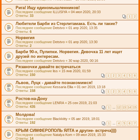
Рига! Ищу единомышленников!
Последнее сообщение
ILLUSIYA
«
04 июл 2020, 20:33
Ответы:
33
1
2
Любители Барби из Стерлитамака. Есть ли такие?
Последнее сообщение
Detstvo
«
01 апр 2020, 13:35
Ответы:
6
Норвегия
Последнее сообщение
Detstvo
«
01 апр 2020, 13:30
Ответы:
2
Барби 90-х, Пулипки. Норвегия. Девочка 11 лет ищет
друзей по интересам.
Последнее сообщение
Detstvo
«
30 мар 2020, 00:16
Рязаночки давайте встречаться
Последнее сообщение
liss
«
15 янв 2020, 01:59
Ответы:
150
1
2
3
4
5
6
Львов, Луцк - давайте познакомимся!
Последнее сообщение
Kessaria Ellia
«
01 окт 2019, 13:18
Ответы:
158
1
2
3
4
5
6
Ростов-на-Дону
Последнее сообщение
LENRA
«
25 сен 2019, 21:03
Ответы:
435
1
…
12
13
14
15
Молдова!
Последнее сообщение
Blackkitty
«
05 авг 2019, 18:01
Ответы:
192
1
…
4
5
6
7
КРЫМ СИМФЕРОПОЛЬ ЯЛТА и другие- встреча))))
Последнее сообщение
Natalya Kom
«
09 июл 2019, 15:33
Ответы:
14