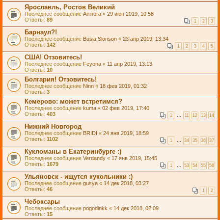
Ярославль, Ростов Великий
Последнее сообщение
Airinora
«
29 июн 2019, 10:58
Ответы:
89
1
2
3
Барнаул?!
Последнее сообщение
Busia Slonson
«
23 апр 2019, 13:34
Ответы:
142
1
2
3
4
5
США! Отзовитесь!
Последнее сообщение
Feyona
«
11 апр 2019, 13:13
Ответы:
10
Болгария! Отзовитесь!
Последнее сообщение
Ninn
«
18 фев 2019, 01:32
Ответы:
3
Кемерово: может встретимся?
Последнее сообщение
kuma
«
02 фев 2019, 17:40
Ответы:
403
1
…
11
12
13
14
Нижний Новгород
Последнее сообщение
BRIDI
«
24 янв 2019, 18:59
Ответы:
1102
1
…
34
35
36
37
Кукломаны в Екатеринбурге :)
Последнее сообщение
Verdandy
«
17 янв 2019, 15:45
Ответы:
1679
1
…
53
54
55
56
Ульяновск - ищутся кукольники :)
Последнее сообщение
gusya
«
14 дек 2018, 03:27
Ответы:
46
1
2
Чебоксары
Последнее сообщение
pogodinkk
«
14 дек 2018, 02:09
Ответы:
15