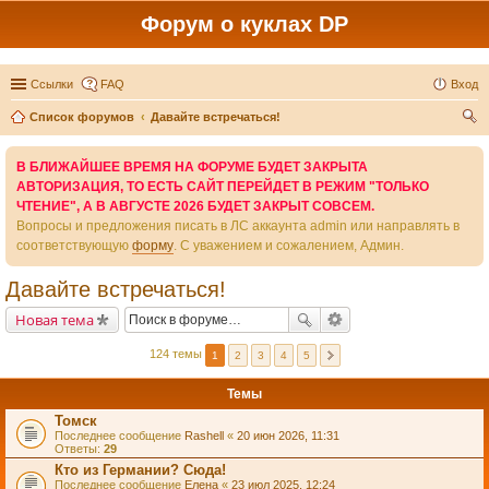
Форум о куклах DP
Ссылки
FAQ
Вход
Список форумов
Давайте встречаться!
ои
В БЛИЖАЙШЕЕ ВРЕМЯ НА ФОРУМЕ БУДЕТ ЗАКРЫТА
ск
АВТОРИЗАЦИЯ, ТО ЕСТЬ САЙТ ПЕРЕЙДЕТ В РЕЖИМ "ТОЛЬКО
ЧТЕНИЕ", А В АВГУСТЕ 2026 БУДЕТ ЗАКРЫТ СОВСЕМ.
Вопросы и предложения писать в ЛС аккаунта admin или направлять в
соответствующую
форму
. С уважением и сожалением, Админ.
Давайте встречаться!
Новая тема
124 темы
1
2
3
4
5
Темы
Томск
Последнее сообщение
Rashell
«
20 июн 2026, 11:31
Ответы:
29
Кто из Германии? Сюда!
Последнее сообщение
Елена
«
23 июл 2025, 12:24