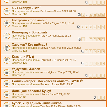
Ответы:
119
1
2
3
4
а из Беларуси кто?
Последнее сообщение
Bazilissa
«
07 сен 2023, 01:08
Ответы:
662
1
…
20
21
22
23
Кострома - mon amour
Последнее сообщение
son888
«
03 дек 2022, 14:46
Ответы:
159
1
2
3
4
5
6
Волгоград и Волжский
Последнее сообщение
Taty
«
17 июн 2022, 13:28
Ответы:
745
1
…
22
23
24
25
Харьков? Кто-нибудь?
Последнее сообщение
Sonya-K-666
«
08 янв 2022, 02:52
Ответы:
123
1
2
3
4
5
Казань и РТ. :)
Последнее сообщение
Tellur123
«
01 ноя 2021, 21:45
Ответы:
126
1
2
3
4
5
Удмуртия, Ижевск
Последнее сообщение
medved_ka
«
02 апр 2021, 12:48
Ответы:
91
1
2
3
4
Солнечногорск, Московская область! МУЗЕЙ!
Последнее сообщение
Ристе
«
12 фев 2021, 23:33
Донецкая область! Ку-ку!
Последнее сообщение
Litia
«
27 янв 2021, 00:32
Ответы:
42
1
2
Курск, ищу единомышленников
Последнее сообщение
TvoiSvet123
«
25 июл 2020, 13:50