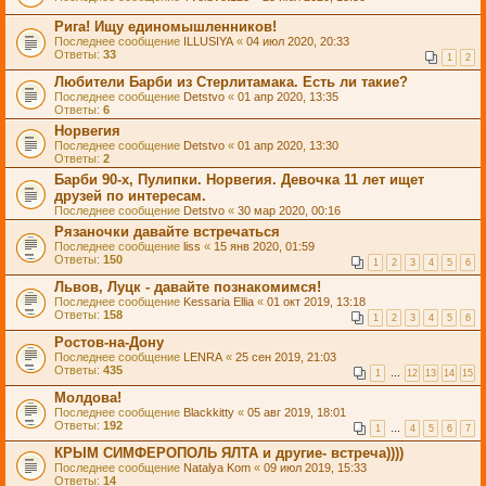
Рига! Ищу единомышленников!
Последнее сообщение
ILLUSIYA
«
04 июл 2020, 20:33
Ответы:
33
1
2
Любители Барби из Стерлитамака. Есть ли такие?
Последнее сообщение
Detstvo
«
01 апр 2020, 13:35
Ответы:
6
Норвегия
Последнее сообщение
Detstvo
«
01 апр 2020, 13:30
Ответы:
2
Барби 90-х, Пулипки. Норвегия. Девочка 11 лет ищет
друзей по интересам.
Последнее сообщение
Detstvo
«
30 мар 2020, 00:16
Рязаночки давайте встречаться
Последнее сообщение
liss
«
15 янв 2020, 01:59
Ответы:
150
1
2
3
4
5
6
Львов, Луцк - давайте познакомимся!
Последнее сообщение
Kessaria Ellia
«
01 окт 2019, 13:18
Ответы:
158
1
2
3
4
5
6
Ростов-на-Дону
Последнее сообщение
LENRA
«
25 сен 2019, 21:03
Ответы:
435
1
…
12
13
14
15
Молдова!
Последнее сообщение
Blackkitty
«
05 авг 2019, 18:01
Ответы:
192
1
…
4
5
6
7
КРЫМ СИМФЕРОПОЛЬ ЯЛТА и другие- встреча))))
Последнее сообщение
Natalya Kom
«
09 июл 2019, 15:33
Ответы:
14