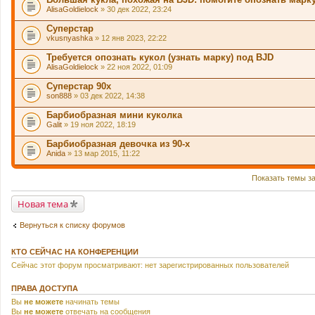
AlisaGoldielock
» 30 дек 2022, 23:24
Суперстар
vkusnyashka
» 12 янв 2023, 22:22
Требуется опознать кукол (узнать марку) под BJD
AlisaGoldielock
» 22 ноя 2022, 01:09
Суперстар 90х
son888
» 03 дек 2022, 14:38
Барбиобразная мини куколка
Galit
» 19 ноя 2022, 18:19
Барбиобразная девочка из 90-х
Anida
» 13 мар 2015, 11:22
Показать темы з
Новая тема
Вернуться к списку форумов
КТО СЕЙЧАС НА КОНФЕРЕНЦИИ
Сейчас этот форум просматривают: нет зарегистрированных пользователей
ПРАВА ДОСТУПА
Вы
не можете
начинать темы
Вы
не можете
отвечать на сообщения