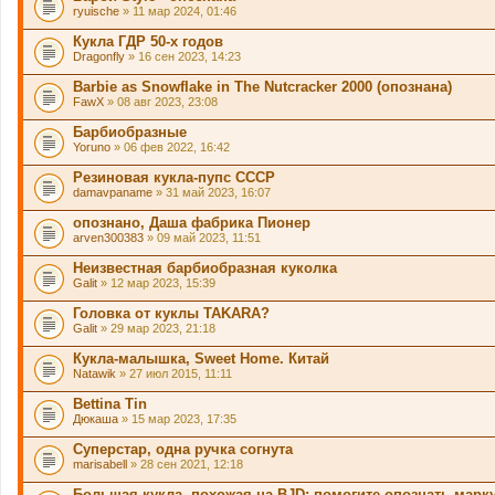
ryuische
» 11 мар 2024, 01:46
Кукла ГДР 50-х годов
Dragonfly
» 16 сен 2023, 14:23
Barbie as Snowflake in The Nutcracker 2000 (опознана)
FawX
» 08 авг 2023, 23:08
Барбиобразные
Yoruno
» 06 фев 2022, 16:42
Резиновая кукла-пупс СССР
damavpaname
» 31 май 2023, 16:07
опознано, Даша фабрика Пионер
arven300383
» 09 май 2023, 11:51
Неизвестная барбиобразная куколка
Galit
» 12 мар 2023, 15:39
Головка от куклы TAKARA?
Galit
» 29 мар 2023, 21:18
Кукла-малышка, Sweet Home. Китай
Natawik
» 27 июл 2015, 11:11
Bettina Tin
Дюкаша
» 15 мар 2023, 17:35
Суперстар, одна ручка согнута
marisabell
» 28 сен 2021, 12:18
Большая кукла, похожая на BJD: помогите опознать марк