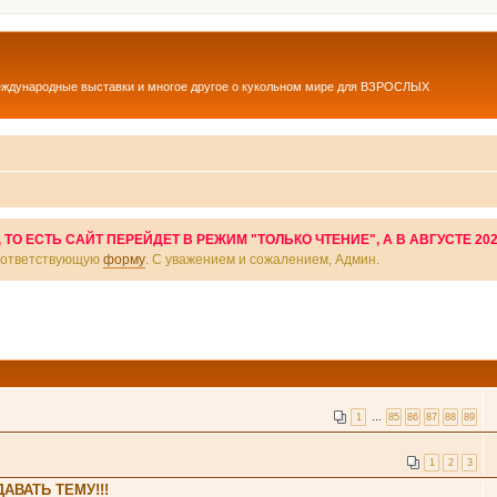
еждународные выставки и многое другое о кукольном мире для ВЗРОСЛЫХ
О ЕСТЬ САЙТ ПЕРЕЙДЕТ В РЕЖИМ "ТОЛЬКО ЧТЕНИЕ", А В АВГУСТЕ 20
соответствующую
форму
. С уважением и сожалением, Админ.
1
…
85
86
87
88
89
1
2
3
АВАТЬ ТЕМУ!!!