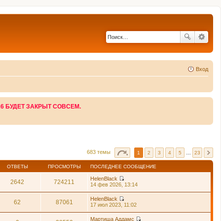
Вход
26 БУДЕТ ЗАКРЫТ СОВСЕМ.
683 темы
1
2
3
4
5
…
23
ОТВЕТЫ
ПРОСМОТРЫ
ПОСЛЕДНЕЕ СООБЩЕНИЕ
HelenBlack
2642
724211
П
14 фев 2026, 13:14
е
р
HelenBlack
е
62
87061
П
17 июл 2023, 11:02
й
е
т
р
Мартиша Аддамс
и