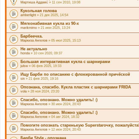
Мартиша Аддамс
» 11 сен 2010, 19:08
Кукольная голова
amberlight
» 21 дек 2025, 14:54
Мягконабивная кукла из 90-х
marikmimo
» 21 июн 2025, 13:24
Барбеечка.
Маркиза Ангелов
» 05 июл 2025, 15:13
Не актуально
honda
» 10 сен 2020, 09:37
Большая интерактивная кукла с шарнирами
julsw
» 06 фев 2025, 19:33
Ищу Барби по описанию с флокированной причёской
sin
» 21 фев 2025, 19:16
Опознана, спасибо. Кукла пластик с шарнирами FRIDA
vola
» 28 ноя 2024, 23:20
Спасибо, опознано. Можно удалить! :)
Маркиза Ангелов
» 30 июн 2024, 20:43
Спасибо, опознано. Можно удалить! :)
Маркиза Ангелов
» 04 авг 2024, 18:32
Помогите опознать старенькую Superstarочку, пожалуйста!
Маркиза Ангелов
» 12 июн 2024, 20:43
Барби Style - опознана