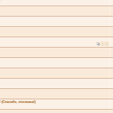
1
2
 (Спасибо, опознана!)