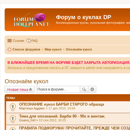
Форум о куклах DP
Коллекционные куклы, кукольная фотография, м
Ссылки
FAQ
Список форумов
Мир кукол
Опознаём кукол
В БЛИЖАЙШЕЕ ВРЕМЯ НА ФОРУМЕ БУДЕТ ЗАКРЫТА АВТОРИЗАЦИЯ, Т
Вопросы и предложения писать в ЛС аккаунта admin или направлять в 
Опознаём кукол
Новая тема
ТЕМЫ
ОПОЗНАНИЕ кукол БАРБИ СТАРОГО образца
Мартиша Аддамс
» 17 дек 2010, 14:04
Тема для опознаний. Барби 80 - 90х и винтаж.
Guava_Girl
» 13 сен 2012, 10:25
ПРАВИЛА ПОДФОРУМА! ПРОЧИТАЙТЕ, ПРЕЖДЕ ЧЕМ СОЗД