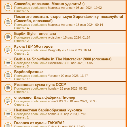
Спасибо, опознано. Можно удалить! :)
Последнее сообщение
Маркиза Ангелов
«
05 авг 2024, 19:02
Ответы:
5
Помогите опознать старенькую Superstarочку, пожалуйста!
(Спасибо, опознана!)
Последнее сообщение
Маркиза Ангелов
«
16 июн 2024, 00:14
Ответы:
4
Барби Style - опознана
Последнее сообщение
ryuische
«
15 мар 2024, 01:24
Ответы:
2
Кукла ГДР 50-х годов
Последнее сообщение
Dragonfly
«
27 сен 2023, 16:14
Ответы:
2
Barbie as Snowflake in The Nutcracker 2000 (опознана)
Последнее сообщение
HelenBlack
«
10 авг 2023, 14:05
Ответы:
3
Барбиобразные
Последнее сообщение
Yoruno
«
09 июл 2023, 13:47
Ответы:
16
Резиновая кукла-пупс СССР
Последнее сообщение
honda
«
15 июн 2023, 06:52
Ответы:
1
опознано, Даша фабрика Пионер
Последнее сообщение
arven300383
«
10 май 2023, 00:35
Ответы:
1
Неизвестная барбиобразная куколка
Последнее сообщение
honda
«
05 апр 2023, 07:18
Ответы:
1
Головка от куклы TAKARA?
Последнее сообщение
Galit
«
31 мар 2023, 12:49