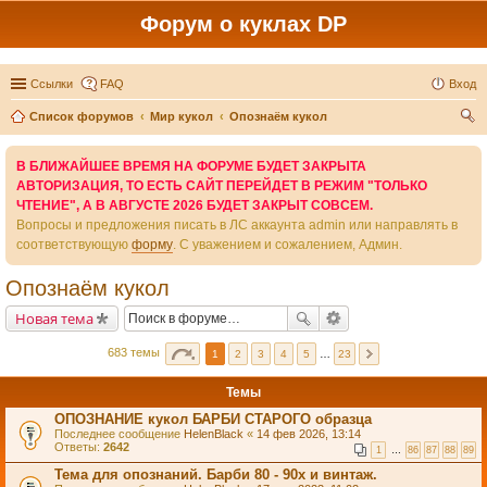
Форум о куклах DP
Ссылки
FAQ
Вход
Список форумов
Мир кукол
Опознаём кукол
ои
В БЛИЖАЙШЕЕ ВРЕМЯ НА ФОРУМЕ БУДЕТ ЗАКРЫТА
ск
АВТОРИЗАЦИЯ, ТО ЕСТЬ САЙТ ПЕРЕЙДЕТ В РЕЖИМ "ТОЛЬКО
ЧТЕНИЕ", А В АВГУСТЕ 2026 БУДЕТ ЗАКРЫТ СОВСЕМ.
Вопросы и предложения писать в ЛС аккаунта admin или направлять в
соответствующую
форму
. С уважением и сожалением, Админ.
Опознаём кукол
Новая тема
683 темы
1
2
3
4
5
…
23
Темы
ОПОЗНАНИЕ кукол БАРБИ СТАРОГО образца
Последнее сообщение
HelenBlack
«
14 фев 2026, 13:14
Ответы:
2642
1
…
86
87
88
89
Тема для опознаний. Барби 80 - 90х и винтаж.