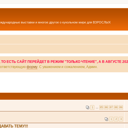
еждународные выставки и многое другое о кукольном мире для ВЗРОСЛЫХ
О ЕСТЬ САЙТ ПЕРЕЙДЕТ В РЕЖИМ "ТОЛЬКО ЧТЕНИЕ", А В АВГУСТЕ 20
соответствующую
форму
. С уважением и сожалением, Админ.
1
…
85
86
87
88
89
1
2
3
АВАТЬ ТЕМУ!!!