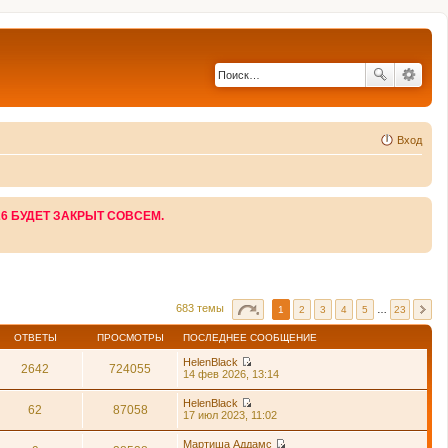
Вход
26 БУДЕТ ЗАКРЫТ СОВСЕМ.
683 темы
1
2
3
4
5
…
23
ОТВЕТЫ
ПРОСМОТРЫ
ПОСЛЕДНЕЕ СООБЩЕНИЕ
HelenBlack
2642
724055
П
14 фев 2026, 13:14
е
р
HelenBlack
е
62
87058
П
17 июл 2023, 11:02
й
е
т
р
Мартиша Аддамс
и