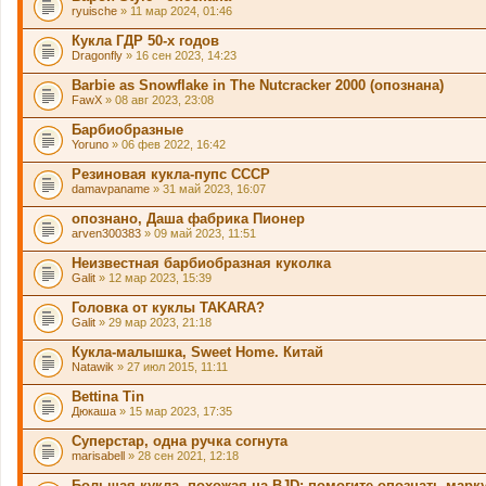
ryuische
» 11 мар 2024, 01:46
Кукла ГДР 50-х годов
Dragonfly
» 16 сен 2023, 14:23
Barbie as Snowflake in The Nutcracker 2000 (опознана)
FawX
» 08 авг 2023, 23:08
Барбиобразные
Yoruno
» 06 фев 2022, 16:42
Резиновая кукла-пупс СССР
damavpaname
» 31 май 2023, 16:07
опознано, Даша фабрика Пионер
arven300383
» 09 май 2023, 11:51
Неизвестная барбиобразная куколка
Galit
» 12 мар 2023, 15:39
Головка от куклы TAKARA?
Galit
» 29 мар 2023, 21:18
Кукла-малышка, Sweet Home. Китай
Natawik
» 27 июл 2015, 11:11
Bettina Tin
Дюкаша
» 15 мар 2023, 17:35
Суперстар, одна ручка согнута
marisabell
» 28 сен 2021, 12:18
Большая кукла, похожая на BJD: помогите опознать марк