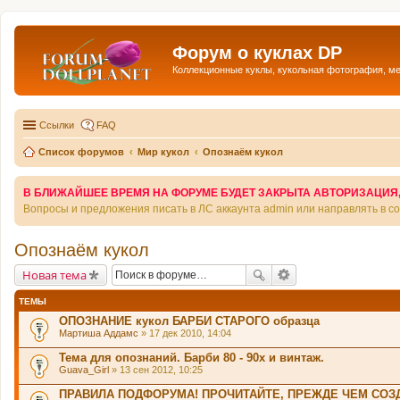
Форум о куклах DP
Коллекционные куклы, кукольная фотография, м
Ссылки
FAQ
Список форумов
Мир кукол
Опознаём кукол
В БЛИЖАЙШЕЕ ВРЕМЯ НА ФОРУМЕ БУДЕТ ЗАКРЫТА АВТОРИЗАЦИЯ, Т
Вопросы и предложения писать в ЛС аккаунта admin или направлять в 
Опознаём кукол
Новая тема
ТЕМЫ
ОПОЗНАНИЕ кукол БАРБИ СТАРОГО образца
Мартиша Аддамс
» 17 дек 2010, 14:04
Тема для опознаний. Барби 80 - 90х и винтаж.
Guava_Girl
» 13 сен 2012, 10:25
ПРАВИЛА ПОДФОРУМА! ПРОЧИТАЙТЕ, ПРЕЖДЕ ЧЕМ СОЗД