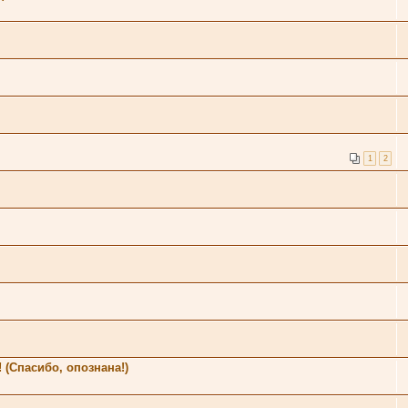
1
2
 (Спасибо, опознана!)