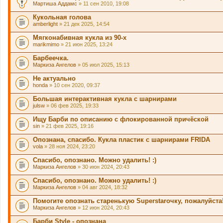
Мартиша Аддамс
» 11 сен 2010, 19:08
Кукольная голова
amberlight
» 21 дек 2025, 14:54
Мягконабивная кукла из 90-х
marikmimo
» 21 июн 2025, 13:24
Барбеечка.
Маркиза Ангелов
» 05 июл 2025, 15:13
Не актуально
honda
» 10 сен 2020, 09:37
Большая интерактивная кукла с шарнирами
julsw
» 06 фев 2025, 19:33
Ищу Барби по описанию с флокированной причёской
sin
» 21 фев 2025, 19:16
Опознана, спасибо. Кукла пластик с шарнирами FRIDA
vola
» 28 ноя 2024, 23:20
Спасибо, опознано. Можно удалить! :)
Маркиза Ангелов
» 30 июн 2024, 20:43
Спасибо, опознано. Можно удалить! :)
Маркиза Ангелов
» 04 авг 2024, 18:32
Помогите опознать старенькую Superstarочку, пожалуйста!
Маркиза Ангелов
» 12 июн 2024, 20:43
Барби Style - опознана