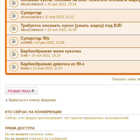
AlisaGoldielock
» 30 дек 2022, 23:24
Суперстар
vkusnyashka
» 12 янв 2023, 22:22
Требуется опознать кукол (узнать марку) под BJD
AlisaGoldielock
» 22 ноя 2022, 01:09
Суперстар 90х
son888
» 03 дек 2022, 14:38
Барбиобразная мини куколка
Galit
» 19 ноя 2022, 18:19
Барбиобразная девочка из 90-х
Anida
» 13 мар 2015, 11:22
Показать темы з
Новая тема
Вернуться к списку форумов
КТО СЕЙЧАС НА КОНФЕРЕНЦИИ
Сейчас этот форум просматривают: нет зарегистрированных пользователей
ПРАВА ДОСТУПА
Вы
не можете
начинать темы
Вы
не можете
отвечать на сообщения