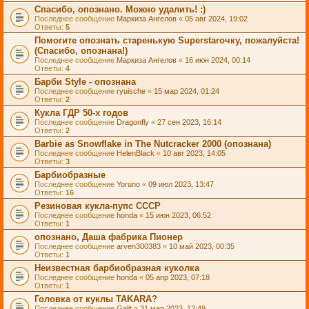
Спасибо, опознано. Можно удалить! :)
Последнее сообщение
Маркиза Ангелов
«
05 авг 2024, 19:02
Ответы:
5
Помогите опознать старенькую Superstarочку, пожалуйста!
(Спасибо, опознана!)
Последнее сообщение
Маркиза Ангелов
«
16 июн 2024, 00:14
Ответы:
4
Барби Style - опознана
Последнее сообщение
ryuische
«
15 мар 2024, 01:24
Ответы:
2
Кукла ГДР 50-х годов
Последнее сообщение
Dragonfly
«
27 сен 2023, 16:14
Ответы:
2
Barbie as Snowflake in The Nutcracker 2000 (опознана)
Последнее сообщение
HelenBlack
«
10 авг 2023, 14:05
Ответы:
3
Барбиобразные
Последнее сообщение
Yoruno
«
09 июл 2023, 13:47
Ответы:
16
Резиновая кукла-пупс СССР
Последнее сообщение
honda
«
15 июн 2023, 06:52
Ответы:
1
опознано, Даша фабрика Пионер
Последнее сообщение
arven300383
«
10 май 2023, 00:35
Ответы:
1
Неизвестная барбиобразная куколка
Последнее сообщение
honda
«
05 апр 2023, 07:18
Ответы:
1
Головка от куклы TAKARA?
Последнее сообщение
Galit
«
31 мар 2023, 12:49