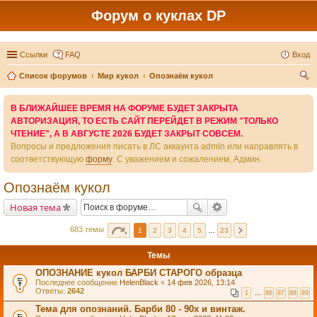
Форум о куклах DP
Ссылки
FAQ
Вход
Список форумов
Мир кукол
Опознаём кукол
ои
В БЛИЖАЙШЕЕ ВРЕМЯ НА ФОРУМЕ БУДЕТ ЗАКРЫТА
ск
АВТОРИЗАЦИЯ, ТО ЕСТЬ САЙТ ПЕРЕЙДЕТ В РЕЖИМ "ТОЛЬКО
ЧТЕНИЕ", А В АВГУСТЕ 2026 БУДЕТ ЗАКРЫТ СОВСЕМ.
Вопросы и предложения писать в ЛС аккаунта admin или направлять в
соответствующую
форму
. С уважением и сожалением, Админ.
Опознаём кукол
Новая тема
683 темы
1
2
3
4
5
…
23
Темы
ОПОЗНАНИЕ кукол БАРБИ СТАРОГО образца
Последнее сообщение
HelenBlack
«
14 фев 2026, 13:14
Ответы:
2642
1
…
86
87
88
89
Тема для опознаний. Барби 80 - 90х и винтаж.