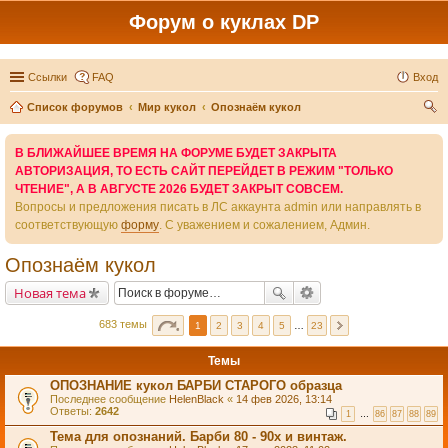
Форум о куклах DP
Ссылки
FAQ
Вход
Список форумов
Мир кукол
Опознаём кукол
ои
В БЛИЖАЙШЕЕ ВРЕМЯ НА ФОРУМЕ БУДЕТ ЗАКРЫТА
ск
АВТОРИЗАЦИЯ, ТО ЕСТЬ САЙТ ПЕРЕЙДЕТ В РЕЖИМ "ТОЛЬКО
ЧТЕНИЕ", А В АВГУСТЕ 2026 БУДЕТ ЗАКРЫТ СОВСЕМ.
Вопросы и предложения писать в ЛС аккаунта admin или направлять в
соответствующую
форму
. С уважением и сожалением, Админ.
Опознаём кукол
Новая тема
683 темы
1
2
3
4
5
…
23
Темы
ОПОЗНАНИЕ кукол БАРБИ СТАРОГО образца
Последнее сообщение
HelenBlack
«
14 фев 2026, 13:14
Ответы:
2642
1
…
86
87
88
89
Тема для опознаний. Барби 80 - 90х и винтаж.