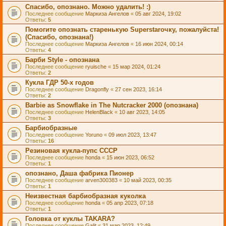
Спасибо, опознано. Можно удалить! :)
Последнее сообщение
Маркиза Ангелов
«
05 авг 2024, 19:02
Ответы:
5
Помогите опознать старенькую Superstarочку, пожалуйста!
(Спасибо, опознана!)
Последнее сообщение
Маркиза Ангелов
«
16 июн 2024, 00:14
Ответы:
4
Барби Style - опознана
Последнее сообщение
ryuische
«
15 мар 2024, 01:24
Ответы:
2
Кукла ГДР 50-х годов
Последнее сообщение
Dragonfly
«
27 сен 2023, 16:14
Ответы:
2
Barbie as Snowflake in The Nutcracker 2000 (опознана)
Последнее сообщение
HelenBlack
«
10 авг 2023, 14:05
Ответы:
3
Барбиобразные
Последнее сообщение
Yoruno
«
09 июл 2023, 13:47
Ответы:
16
Резиновая кукла-пупс СССР
Последнее сообщение
honda
«
15 июн 2023, 06:52
Ответы:
1
опознано, Даша фабрика Пионер
Последнее сообщение
arven300383
«
10 май 2023, 00:35
Ответы:
1
Неизвестная барбиобразная куколка
Последнее сообщение
honda
«
05 апр 2023, 07:18
Ответы:
1
Головка от куклы TAKARA?
Последнее сообщение
Galit
«
31 мар 2023, 12:49