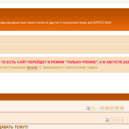
еждународные выставки и многое другое о кукольном мире для ВЗРОСЛЫХ
О ЕСТЬ САЙТ ПЕРЕЙДЕТ В РЕЖИМ "ТОЛЬКО ЧТЕНИЕ", А В АВГУСТЕ 20
соответствующую
форму
. С уважением и сожалением, Админ.
1
…
85
86
87
88
89
1
2
3
АВАТЬ ТЕМУ!!!