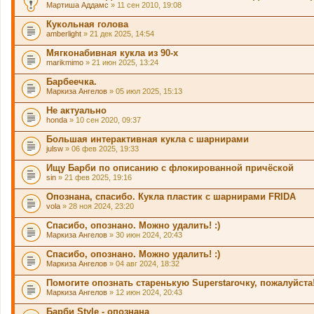
Мартиша Аддамс
» 11 сен 2010, 19:08
Кукольная голова
amberlight
» 21 дек 2025, 14:54
Мягконабивная кукла из 90-х
marikmimo
» 21 июн 2025, 13:24
Барбеечка.
Маркиза Ангелов
» 05 июл 2025, 15:13
Не актуально
honda
» 10 сен 2020, 09:37
Большая интерактивная кукла с шарнирами
julsw
» 06 фев 2025, 19:33
Ищу Барби по описанию с флокированной причёской
sin
» 21 фев 2025, 19:16
Опознана, спасибо. Кукла пластик с шарнирами FRIDA
vola
» 28 ноя 2024, 23:20
Спасибо, опознано. Можно удалить! :)
Маркиза Ангелов
» 30 июн 2024, 20:43
Спасибо, опознано. Можно удалить! :)
Маркиза Ангелов
» 04 авг 2024, 18:32
Помогите опознать старенькую Superstarочку, пожалуйста!
Маркиза Ангелов
» 12 июн 2024, 20:43
Барби Style - опознана