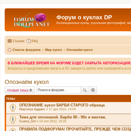
Форум о куклах DP
Коллекционные куклы, кукольная фотография, м
Ссылки
FAQ
Список форумов
Мир кукол
Опознаём кукол
В БЛИЖАЙШЕЕ ВРЕМЯ НА ФОРУМЕ БУДЕТ ЗАКРЫТА АВТОРИЗАЦИЯ, Т
Вопросы и предложения писать в ЛС аккаунта admin или направлять в 
Опознаём кукол
Новая тема
ТЕМЫ
ОПОЗНАНИЕ кукол БАРБИ СТАРОГО образца
Мартиша Аддамс
» 17 дек 2010, 14:04
Тема для опознаний. Барби 80 - 90х и винтаж.
Guava_Girl
» 13 сен 2012, 10:25
ПРАВИЛА ПОДФОРУМА! ПРОЧИТАЙТЕ, ПРЕЖДЕ ЧЕМ СОЗД