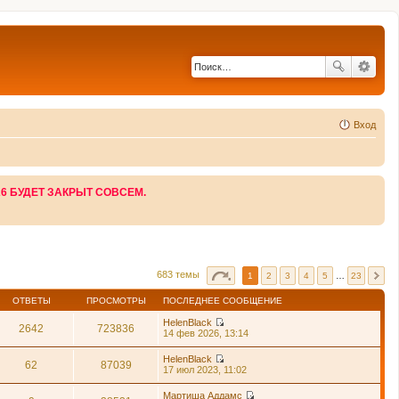
Вход
26 БУДЕТ ЗАКРЫТ СОВСЕМ.
683 темы
1
2
3
4
5
…
23
ОТВЕТЫ
ПРОСМОТРЫ
ПОСЛЕДНЕЕ СООБЩЕНИЕ
HelenBlack
2642
723836
П
14 фев 2026, 13:14
е
р
HelenBlack
е
62
87039
П
17 июл 2023, 11:02
й
е
т
р
Мартиша Аддамс
и