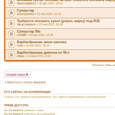
AlisaGoldielock
» 30 дек 2022, 23:24
Суперстар
vkusnyashka
» 12 янв 2023, 22:22
Требуется опознать кукол (узнать марку) под BJD
AlisaGoldielock
» 22 ноя 2022, 01:09
Суперстар 90х
son888
» 03 дек 2022, 14:38
Барбиобразная мини куколка
Galit
» 19 ноя 2022, 18:19
Барбиобразная девочка из 90-х
Anida
» 13 мар 2015, 11:22
Показать темы з
Новая тема
Вернуться к списку форумов
КТО СЕЙЧАС НА КОНФЕРЕНЦИИ
Сейчас этот форум просматривают: нет зарегистрированных пользователей
ПРАВА ДОСТУПА
Вы
не можете
начинать темы
Вы
не можете
отвечать на сообщения