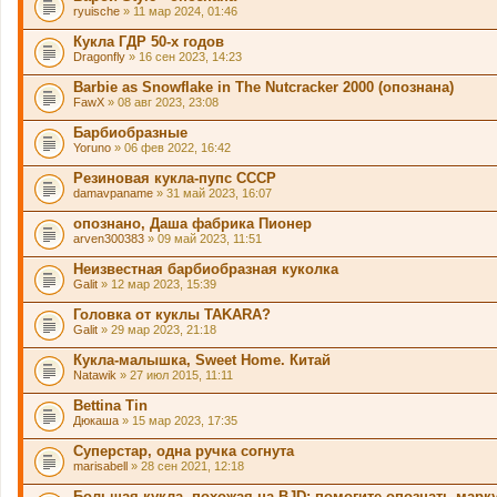
ryuische
» 11 мар 2024, 01:46
Кукла ГДР 50-х годов
Dragonfly
» 16 сен 2023, 14:23
Barbie as Snowflake in The Nutcracker 2000 (опознана)
FawX
» 08 авг 2023, 23:08
Барбиобразные
Yoruno
» 06 фев 2022, 16:42
Резиновая кукла-пупс СССР
damavpaname
» 31 май 2023, 16:07
опознано, Даша фабрика Пионер
arven300383
» 09 май 2023, 11:51
Неизвестная барбиобразная куколка
Galit
» 12 мар 2023, 15:39
Головка от куклы TAKARA?
Galit
» 29 мар 2023, 21:18
Кукла-малышка, Sweet Home. Китай
Natawik
» 27 июл 2015, 11:11
Bettina Tin
Дюкаша
» 15 мар 2023, 17:35
Суперстар, одна ручка согнута
marisabell
» 28 сен 2021, 12:18
Большая кукла, похожая на BJD: помогите опознать марк