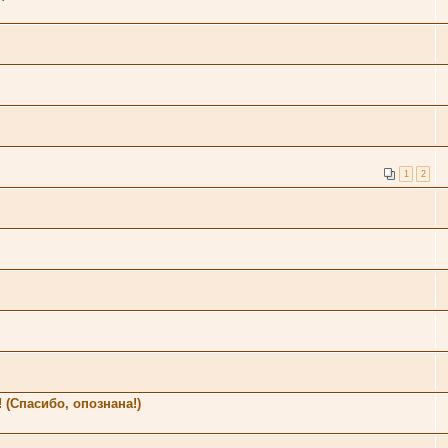
1
2
 (Спасибо, опознана!)