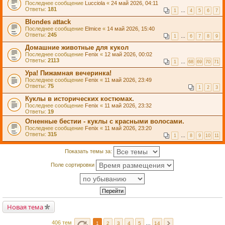
Последнее сообщение
Lucciola
«
24 май 2026, 04:11
Ответы:
181
1
…
4
5
6
7
Blondes attack
Последнее сообщение
Elmice
«
14 май 2026, 15:40
Ответы:
245
1
…
6
7
8
9
Домашние животные для кукол
Последнее сообщение
Fenix
«
12 май 2026, 00:02
Ответы:
2113
1
…
68
69
70
71
Ура! Пижамная вечеринка!
Последнее сообщение
Fenix
«
11 май 2026, 23:49
Ответы:
75
1
2
3
Куклы в исторических костюмах.
Последнее сообщение
Fenix
«
11 май 2026, 23:32
Ответы:
19
Огненные бестии - куклы с красными волосами.
Последнее сообщение
Fenix
«
11 май 2026, 23:20
Ответы:
315
1
…
8
9
10
11
Показать темы за:
Поле сортировки
Новая тема
406 тем
1
2
3
4
5
…
14