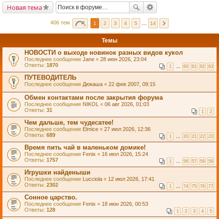
Новая тема
406 тем
1
2
3
4
5
…
14
Темы
НОВОСТИ о выходе новинок разных видов кукол
Последнее сообщение
Jane
«
28 июн 2026, 23:04
Ответы:
1870
1
…
60
61
62
63
ПУТЕВОДИТЕЛЬ
Последнее сообщение
Дюкаша
«
22 фев 2007, 09:15
Обмен контактами после закрытия форума
Последнее сообщение
NIKOL
«
06 авг 2026, 01:03
Ответы:
31
1
2
Чем дальше, тем чудесатее!
Последнее сообщение
Elmice
«
27 июл 2026, 12:36
Ответы:
689
1
…
20
21
22
23
Время пить чай в маленьком домике!
Последнее сообщение
Fenix
«
16 июл 2026, 15:24
Ответы:
1757
1
…
56
57
58
59
Игрушки найденыши
Последнее сообщение
Lucciola
«
12 июл 2026, 17:41
Ответы:
2302
1
…
74
75
76
77
Сонное царство.
Последнее сообщение
Fenix
«
18 июн 2026, 00:53
Ответы:
128
1
2
3
4
5