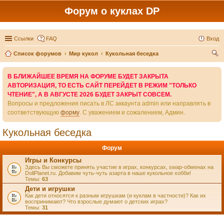
Форум о куклах DP
Ссылки
FAQ
Вход
Список форумов
Мир кукол
Кукольная беседка
ои
В БЛИЖАЙШЕЕ ВРЕМЯ НА ФОРУМЕ БУДЕТ ЗАКРЫТА
ск
АВТОРИЗАЦИЯ, ТО ЕСТЬ САЙТ ПЕРЕЙДЕТ В РЕЖИМ "ТОЛЬКО
ЧТЕНИЕ", А В АВГУСТЕ 2026 БУДЕТ ЗАКРЫТ СОВСЕМ.
Вопросы и предложения писать в ЛС аккаунта admin или направлять в
соответствующую
форму
. С уважением и сожалением, Админ.
Кукольная беседка
Форум
Игры и Конкурсы
Здесь Вы сможете принять участие в играх, конкурсах, swap-обменах на
DollPlanet.ru. Добавим чуть-чуть азарта в наше кукольное хобби!
Темы:
63
Дети и игрушки
Как дети относятся к разным игрушкам (и куклам в частности)? Как их
воспринимают? Что взрослые думают о детских играх?
Темы:
31