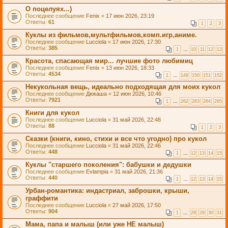
О поцелуях...)
Последнее сообщение
Fenix
«
17 июн 2026, 23:19
Ответы:
61
1
2
3
Куклы из фильмов,мультфильмов,комп.игр,аниме.
Последнее сообщение
Lucciola
«
17 июн 2026, 17:30
Ответы:
385
1
…
10
11
12
13
Красота, спасающая мир... лучшие фото любимиц
Последнее сообщение
Fenix
«
13 июн 2026, 18:33
Ответы:
4534
1
…
149
150
151
152
Некукольная вещь, идеально подходящая для моих кукол
Последнее сообщение
Дюкаша
«
12 июн 2026, 10:46
Ответы:
7921
1
…
262
263
264
265
Книги для кукол
Последнее сообщение
Lucciola
«
31 май 2026, 22:48
Ответы:
88
1
2
3
Сказки (книги, кино, стихи и все что угодно) про кукол
Последнее сообщение
Lucciola
«
31 май 2026, 22:46
Ответы:
448
1
…
12
13
14
15
Куклы "старшего поколения": бабушки и дедушки
Последнее сообщение
Evlampia
«
31 май 2026, 21:36
Ответы:
440
1
…
12
13
14
15
Урбан-романтика: индастриал, заброшки, крыши,
граффити
Последнее сообщение
Lucciola
«
27 май 2026, 17:50
Ответы:
904
1
…
28
29
30
31
Мама, папа и малыш (или уже НЕ малыш)