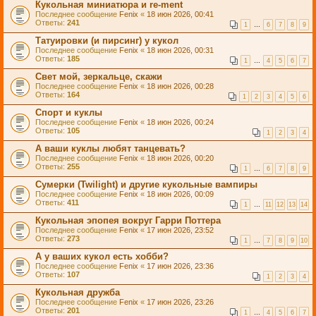
Кукольная миниатюра и re-ment
Последнее сообщение
Fenix
«
18 июн 2026, 00:41
Ответы:
241
1
…
6
7
8
9
Татуировки (и пирсинг) у кукол
Последнее сообщение
Fenix
«
18 июн 2026, 00:31
Ответы:
185
1
…
4
5
6
7
Свет мой, зеркальце, скажи
Последнее сообщение
Fenix
«
18 июн 2026, 00:28
Ответы:
164
1
2
3
4
5
6
Спорт и куклы
Последнее сообщение
Fenix
«
18 июн 2026, 00:24
Ответы:
105
1
2
3
4
А ваши куклы любят танцевать?
Последнее сообщение
Fenix
«
18 июн 2026, 00:20
Ответы:
255
1
…
6
7
8
9
Сумерки (Twilight) и другие кукольные вампиры
Последнее сообщение
Fenix
«
18 июн 2026, 00:09
Ответы:
411
1
…
11
12
13
14
Кукольная эпопея вокруг Гарри Поттера
Последнее сообщение
Fenix
«
17 июн 2026, 23:52
Ответы:
273
1
…
7
8
9
10
А у ваших кукол есть хобби?
Последнее сообщение
Fenix
«
17 июн 2026, 23:36
Ответы:
107
1
2
3
4
Кукольная дружба
Последнее сообщение
Fenix
«
17 июн 2026, 23:26
Ответы:
201
1
…
4
5
6
7