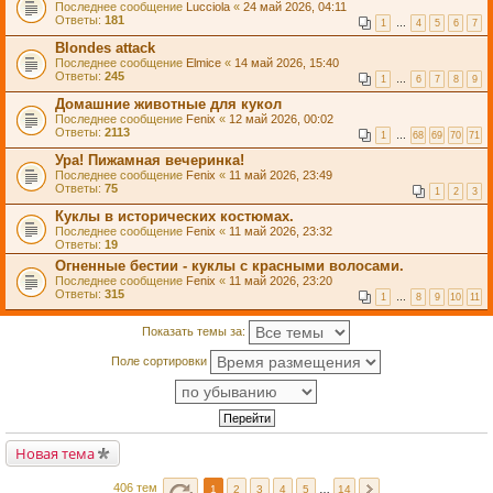
Последнее сообщение
Lucciola
«
24 май 2026, 04:11
Ответы:
181
1
…
4
5
6
7
Blondes attack
Последнее сообщение
Elmice
«
14 май 2026, 15:40
Ответы:
245
1
…
6
7
8
9
Домашние животные для кукол
Последнее сообщение
Fenix
«
12 май 2026, 00:02
Ответы:
2113
1
…
68
69
70
71
Ура! Пижамная вечеринка!
Последнее сообщение
Fenix
«
11 май 2026, 23:49
Ответы:
75
1
2
3
Куклы в исторических костюмах.
Последнее сообщение
Fenix
«
11 май 2026, 23:32
Ответы:
19
Огненные бестии - куклы с красными волосами.
Последнее сообщение
Fenix
«
11 май 2026, 23:20
Ответы:
315
1
…
8
9
10
11
Показать темы за:
Поле сортировки
Новая тема
406 тем
1
2
3
4
5
…
14