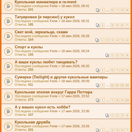
Кукольная миниатюра и re-ment
Последнее сообщение
Fenix
«
18 июн 2026, 00:41
Ответы:
241
1
…
6
7
8
9
Татуировки (и пирсинг) у кукол
Последнее сообщение
Fenix
«
18 июн 2026, 00:31
Ответы:
185
1
…
4
5
6
7
Свет мой, зеркальце, скажи
Последнее сообщение
Fenix
«
18 июн 2026, 00:28
Ответы:
164
1
2
3
4
5
6
Спорт и куклы
Последнее сообщение
Fenix
«
18 июн 2026, 00:24
Ответы:
105
1
2
3
4
А ваши куклы любят танцевать?
Последнее сообщение
Fenix
«
18 июн 2026, 00:20
Ответы:
255
1
…
6
7
8
9
Сумерки (Twilight) и другие кукольные вампиры
Последнее сообщение
Fenix
«
18 июн 2026, 00:09
Ответы:
411
1
…
11
12
13
14
Кукольная эпопея вокруг Гарри Поттера
Последнее сообщение
Fenix
«
17 июн 2026, 23:52
Ответы:
273
1
…
7
8
9
10
А у ваших кукол есть хобби?
Последнее сообщение
Fenix
«
17 июн 2026, 23:36
Ответы:
107
1
2
3
4
Кукольная дружба
Последнее сообщение
Fenix
«
17 июн 2026, 23:26
Ответы:
201
1
…
4
5
6
7