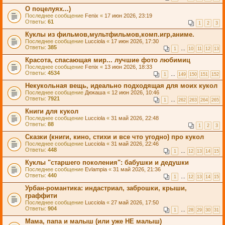
О поцелуях...)
Последнее сообщение
Fenix
«
17 июн 2026, 23:19
Ответы:
61
1
2
3
Куклы из фильмов,мультфильмов,комп.игр,аниме.
Последнее сообщение
Lucciola
«
17 июн 2026, 17:30
Ответы:
385
1
…
10
11
12
13
Красота, спасающая мир... лучшие фото любимиц
Последнее сообщение
Fenix
«
13 июн 2026, 18:33
Ответы:
4534
1
…
149
150
151
152
Некукольная вещь, идеально подходящая для моих кукол
Последнее сообщение
Дюкаша
«
12 июн 2026, 10:46
Ответы:
7921
1
…
262
263
264
265
Книги для кукол
Последнее сообщение
Lucciola
«
31 май 2026, 22:48
Ответы:
88
1
2
3
Сказки (книги, кино, стихи и все что угодно) про кукол
Последнее сообщение
Lucciola
«
31 май 2026, 22:46
Ответы:
448
1
…
12
13
14
15
Куклы "старшего поколения": бабушки и дедушки
Последнее сообщение
Evlampia
«
31 май 2026, 21:36
Ответы:
440
1
…
12
13
14
15
Урбан-романтика: индастриал, заброшки, крыши,
граффити
Последнее сообщение
Lucciola
«
27 май 2026, 17:50
Ответы:
904
1
…
28
29
30
31
Мама, папа и малыш (или уже НЕ малыш)