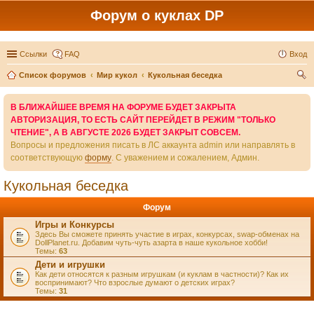
Форум о куклах DP
Ссылки
FAQ
Вход
Список форумов
Мир кукол
Кукольная беседка
ои
В БЛИЖАЙШЕЕ ВРЕМЯ НА ФОРУМЕ БУДЕТ ЗАКРЫТА
ск
АВТОРИЗАЦИЯ, ТО ЕСТЬ САЙТ ПЕРЕЙДЕТ В РЕЖИМ "ТОЛЬКО
ЧТЕНИЕ", А В АВГУСТЕ 2026 БУДЕТ ЗАКРЫТ СОВСЕМ.
Вопросы и предложения писать в ЛС аккаунта admin или направлять в
соответствующую
форму
. С уважением и сожалением, Админ.
Кукольная беседка
Форум
Игры и Конкурсы
Здесь Вы сможете принять участие в играх, конкурсах, swap-обменах на
DollPlanet.ru. Добавим чуть-чуть азарта в наше кукольное хобби!
Темы:
63
Дети и игрушки
Как дети относятся к разным игрушкам (и куклам в частности)? Как их
воспринимают? Что взрослые думают о детских играх?
Темы:
31