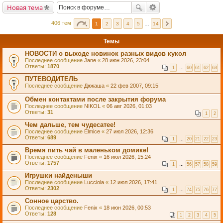
Новая тема
406 тем
1
2
3
4
5
…
14
Темы
НОВОСТИ о выходе новинок разных видов кукол
Последнее сообщение
Jane
«
28 июн 2026, 23:04
Ответы:
1870
1
…
60
61
62
63
ПУТЕВОДИТЕЛЬ
Последнее сообщение
Дюкаша
«
22 фев 2007, 09:15
Обмен контактами после закрытия форума
Последнее сообщение
NIKOL
«
06 авг 2026, 01:03
Ответы:
31
1
2
Чем дальше, тем чудесатее!
Последнее сообщение
Elmice
«
27 июл 2026, 12:36
Ответы:
689
1
…
20
21
22
23
Время пить чай в маленьком домике!
Последнее сообщение
Fenix
«
16 июл 2026, 15:24
Ответы:
1757
1
…
56
57
58
59
Игрушки найденыши
Последнее сообщение
Lucciola
«
12 июл 2026, 17:41
Ответы:
2302
1
…
74
75
76
77
Сонное царство.
Последнее сообщение
Fenix
«
18 июн 2026, 00:53
Ответы:
128
1
2
3
4
5