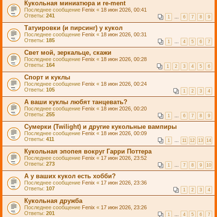
Кукольная миниатюра и re-ment
Последнее сообщение
Fenix
«
18 июн 2026, 00:41
Ответы:
241
1
…
6
7
8
9
Татуировки (и пирсинг) у кукол
Последнее сообщение
Fenix
«
18 июн 2026, 00:31
Ответы:
185
1
…
4
5
6
7
Свет мой, зеркальце, скажи
Последнее сообщение
Fenix
«
18 июн 2026, 00:28
Ответы:
164
1
2
3
4
5
6
Спорт и куклы
Последнее сообщение
Fenix
«
18 июн 2026, 00:24
Ответы:
105
1
2
3
4
А ваши куклы любят танцевать?
Последнее сообщение
Fenix
«
18 июн 2026, 00:20
Ответы:
255
1
…
6
7
8
9
Сумерки (Twilight) и другие кукольные вампиры
Последнее сообщение
Fenix
«
18 июн 2026, 00:09
Ответы:
411
1
…
11
12
13
14
Кукольная эпопея вокруг Гарри Поттера
Последнее сообщение
Fenix
«
17 июн 2026, 23:52
Ответы:
273
1
…
7
8
9
10
А у ваших кукол есть хобби?
Последнее сообщение
Fenix
«
17 июн 2026, 23:36
Ответы:
107
1
2
3
4
Кукольная дружба
Последнее сообщение
Fenix
«
17 июн 2026, 23:26
Ответы:
201
1
…
4
5
6
7