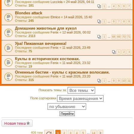
Последнее сообщение
Lucciola
«
24 май 2026, 04:11
Ответы:
181
1
…
4
5
6
7
Blondes attack
Последнее сообщение
Elmice
«
14 май 2026, 15:40
Ответы:
245
1
…
6
7
8
9
Домашние животные для кукол
Последнее сообщение
Fenix
«
12 май 2026, 00:02
Ответы:
2113
1
…
68
69
70
71
Ура! Пижамная вечеринка!
Последнее сообщение
Fenix
«
11 май 2026, 23:49
Ответы:
75
1
2
3
Куклы в исторических костюмах.
Последнее сообщение
Fenix
«
11 май 2026, 23:32
Ответы:
19
Огненные бестии - куклы с красными волосами.
Последнее сообщение
Fenix
«
11 май 2026, 23:20
Ответы:
315
1
…
8
9
10
11
Показать темы за:
Поле сортировки
Новая тема
406 тем
1
2
3
4
5
…
14