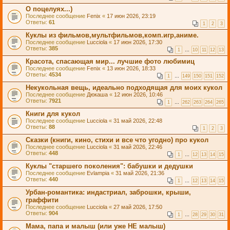
О поцелуях...)
Последнее сообщение
Fenix
«
17 июн 2026, 23:19
Ответы:
61
1
2
3
Куклы из фильмов,мультфильмов,комп.игр,аниме.
Последнее сообщение
Lucciola
«
17 июн 2026, 17:30
Ответы:
385
1
…
10
11
12
13
Красота, спасающая мир... лучшие фото любимиц
Последнее сообщение
Fenix
«
13 июн 2026, 18:33
Ответы:
4534
1
…
149
150
151
152
Некукольная вещь, идеально подходящая для моих кукол
Последнее сообщение
Дюкаша
«
12 июн 2026, 10:46
Ответы:
7921
1
…
262
263
264
265
Книги для кукол
Последнее сообщение
Lucciola
«
31 май 2026, 22:48
Ответы:
88
1
2
3
Сказки (книги, кино, стихи и все что угодно) про кукол
Последнее сообщение
Lucciola
«
31 май 2026, 22:46
Ответы:
448
1
…
12
13
14
15
Куклы "старшего поколения": бабушки и дедушки
Последнее сообщение
Evlampia
«
31 май 2026, 21:36
Ответы:
440
1
…
12
13
14
15
Урбан-романтика: индастриал, заброшки, крыши,
граффити
Последнее сообщение
Lucciola
«
27 май 2026, 17:50
Ответы:
904
1
…
28
29
30
31
Мама, папа и малыш (или уже НЕ малыш)