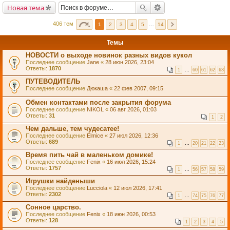
Новая тема
406 тем
1
2
3
4
5
…
14
Темы
НОВОСТИ о выходе новинок разных видов кукол
Последнее сообщение
Jane
«
28 июн 2026, 23:04
Ответы:
1870
1
…
60
61
62
63
ПУТЕВОДИТЕЛЬ
Последнее сообщение
Дюкаша
«
22 фев 2007, 09:15
Обмен контактами после закрытия форума
Последнее сообщение
NIKOL
«
06 авг 2026, 01:03
Ответы:
31
1
2
Чем дальше, тем чудесатее!
Последнее сообщение
Elmice
«
27 июл 2026, 12:36
Ответы:
689
1
…
20
21
22
23
Время пить чай в маленьком домике!
Последнее сообщение
Fenix
«
16 июл 2026, 15:24
Ответы:
1757
1
…
56
57
58
59
Игрушки найденыши
Последнее сообщение
Lucciola
«
12 июл 2026, 17:41
Ответы:
2302
1
…
74
75
76
77
Сонное царство.
Последнее сообщение
Fenix
«
18 июн 2026, 00:53
Ответы:
128
1
2
3
4
5