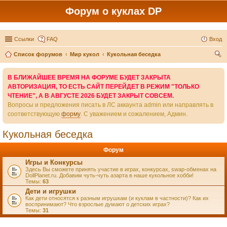
Форум о куклах DP
Ссылки
FAQ
Вход
Список форумов
Мир кукол
Кукольная беседка
ои
В БЛИЖАЙШЕЕ ВРЕМЯ НА ФОРУМЕ БУДЕТ ЗАКРЫТА
ск
АВТОРИЗАЦИЯ, ТО ЕСТЬ САЙТ ПЕРЕЙДЕТ В РЕЖИМ "ТОЛЬКО
ЧТЕНИЕ", А В АВГУСТЕ 2026 БУДЕТ ЗАКРЫТ СОВСЕМ.
Вопросы и предложения писать в ЛС аккаунта admin или направлять в
соответствующую
форму
. С уважением и сожалением, Админ.
Кукольная беседка
Форум
Игры и Конкурсы
Здесь Вы сможете принять участие в играх, конкурсах, swap-обменах на
DollPlanet.ru. Добавим чуть-чуть азарта в наше кукольное хобби!
Темы:
63
Дети и игрушки
Как дети относятся к разным игрушкам (и куклам в частности)? Как их
воспринимают? Что взрослые думают о детских играх?
Темы:
31